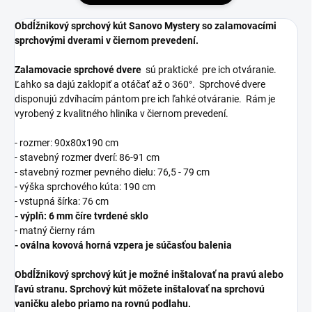
Obdĺžnikový sprchový kút Sanovo Mystery so zalamovacími
sprchovými dverami v čiernom prevedení.
Zalamovacie sprchové dvere
sú praktické pre ich otváranie.
Ľahko sa dajú zaklopiť a otáčať až o 360°. Sprchové dvere
disponujú zdvíhacím pántom pre ich ľahké otváranie. Rám je
vyrobený z kvalitného hliníka v čiernom prevedení.
- rozmer: 90x80x190 cm
- stavebný rozmer dverí: 86-91 cm
- stavebný rozmer pevného dielu: 76,5 - 79 cm
- výška sprchového kúta: 190 cm
- vstupná šírka: 76 cm
- výplň: 6 mm číre tvrdené sklo
- matný čierny rám
- oválna kovová horná vzpera je súčasťou balenia
Obdĺžnikový sprchový kút je možné inštalovať na pravú alebo
ľavú stranu.
Sprchový kút môžete inštalovať na sprchovú
vaničku alebo priamo na rovnú podlahu.