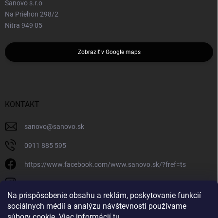
Sanovo s.r.o
Na Priehon 298/2
Nitra 949 05
Zobraziť v Google maps
KONTAKT
sanovo
@
sanovo.sk
0911 885 595
https://www.facebook.com/www.sanovo.sk/?fref=ts
sanovo.sk
Na prispôsobenie obsahu a reklám, poskytovanie funkcií
sociálnych médií a analýzu návštevnosti používame
súbory cookie. Viac informácií
tu
.