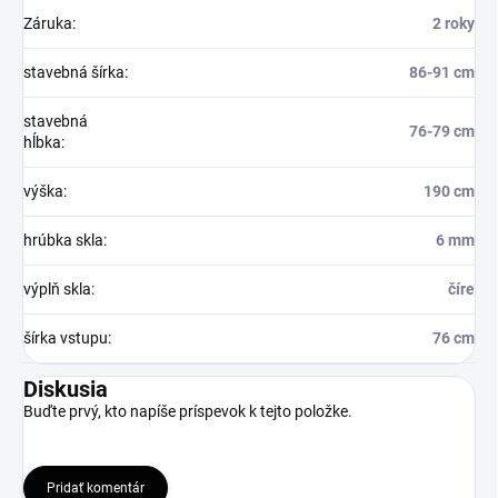
Záruka
:
2 roky
stavebná šírka
:
86-91 cm
stavebná
76-79 cm
hĺbka
:
výška
:
190 cm
hrúbka skla
:
6 mm
výplň skla
:
číre
šírka vstupu
:
76 cm
Diskusia
Buďte prvý, kto napíše príspevok k tejto položke.
Pridať komentár