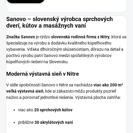
Sanovo – slovenský výrobca sprchových
dverí, kútov a masážnych vaní
Značka Sanovo
je rýdzo
slovenská rodinná firma z Nitry
, ktorá sa
špecializuje na výrobu a dodávku kvalitného kúpeľňového
vybavenia. Vďaka dlhoročným skúsenostiam, dôrazu na detail a
poctivú výrobu patrí Sanovo medzi spoľahlivých výrobcov
kúpeľňových riešení na Slovensku.
Moderná výstavná sieň v Nitre
V sídle spoločnosti Sanovo v Nitre sa nachádza
viac ako 200 m²
veľká výstavná sieň
, kde si zákazníci môžu produkty pozrieť
naživo a porovnať jednotlivé riešenia. Výstavná plocha zahŕňa:
viac ako
20 sprchových kútov
približne
30 akrylátových vaní