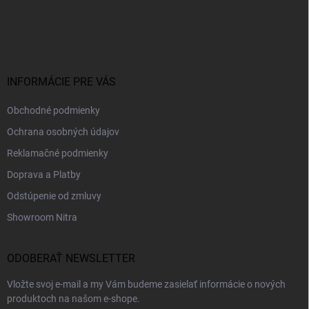
Z
á
p
ä
t
i
INFORMÁCIE PRE VÁS
e
Obchodné podmienky
Ochrana osobných údajov
Reklamačné podmienky
Doprava a Platby
Odstúpenie od zmluvy
Showroom Nitra
ODOBERAŤ NEWSLETTER
Vložte svoj e-mail a my Vám budeme zasielať informácie o nových
produktoch na našom e-shope.