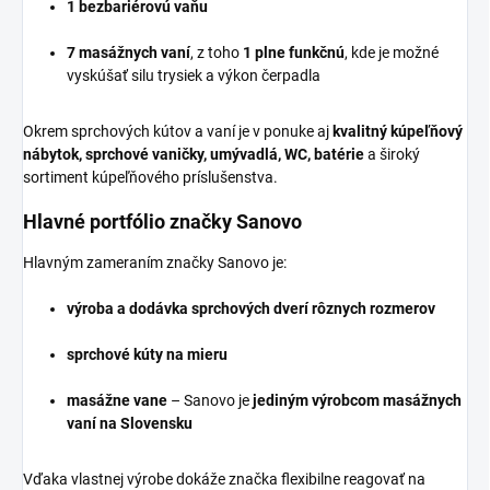
1 bezbariérovú vaňu
7 masážnych vaní
, z toho
1 plne funkčnú
, kde je možné
vyskúšať silu trysiek a výkon čerpadla
Okrem sprchových kútov a vaní je v ponuke aj
kvalitný kúpeľňový
nábytok, sprchové vaničky, umývadlá, WC, batérie
a široký
sortiment kúpeľňového príslušenstva.
Hlavné portfólio značky Sanovo
Hlavným zameraním značky Sanovo je:
výroba a dodávka sprchových dverí rôznych rozmerov
sprchové kúty na mieru
masážne vane
– Sanovo je
jediným výrobcom masážnych
vaní na Slovensku
Vďaka vlastnej výrobe dokáže značka flexibilne reagovať na