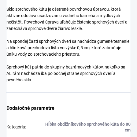
Sklo sprchového kútu je ošetrené povrchovou úpravou, ktorá
aktívne odoláva usadzovaniu vodného kameňa a mydlových
nečistôt. Povrchová úprava uľahčuje čistenie sprchových dverí a
zanecháva sprchové dvere žiarivo lesklé.
Na spondej častí sprchových dverí sa nachádza gumené tesnenie
a hliníková prechodová lišta vo výške 0,5 cm, ktoré zabraňuje
úniku vody zo sprchovacieho priestoru.
Sprchový kút patria do skupiny bezrámových kútov, nakoľko sa
AL rám nachádza iba po bočnej strane sprchových dverí a
pevného skla.
Dodatočné parametre
Hĺbka obdlžníkového sprchového kúta do 80
Kategória
:
cm