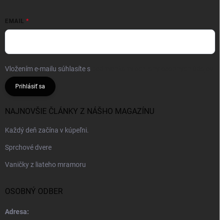
EMAIL
Vložením e-mailu súhlasíte s
podmienkami ochrany osobných údajov
Prihlásiť sa
NAJNOVŠIE ČLÁNKY Z NÁŠHO MAGAZÍNU
Každý deň začína v kúpeľni.
Sprchové dvere
Vaničky z liateho mramoru
OSOBNÝ ODBER
Adresa: