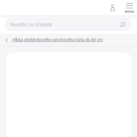
Prejsť
na
obsah
Hľadať
Hĺbka obdlžníkového sprchového kúta do 80 cm
Neohodnotené
Podrobnosti hodnotenia
ZNAČKA:
SANOVO
AKCIA