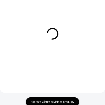
SKLADOM
SKLADOM
Rozširovací profil na
Vogi. Rigo 60 - nerezový
sprchové dvere a kúty 20
sprchový žľab 60 cm
mm
(RP60set)
32 €
120,84 €
26,02 € bez DPH
98,24 € bez DPH
Do košíka
Do košíka
Zobraziť všetky súvisiace produkty