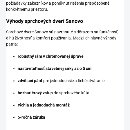
požiadavky zákazníkov a ponúknuť riešenia prispôsobené
konkrétnemu priestoru.
Výhody sprchových dverí Sanovo
Sprchové dvere Sanovo sú navrhnuté s dôrazom na funkčnosť,
dlhú životnosť a komfort používania. Medzi ich hlavné výhody
patria:
robustný rám v chrómovanej úprave
nastaviteľnosť stavebnej šírky až o 5 cm
zdvíhací pánt
pre jednoduchšie a tiché otváranie
bezbariérový vstup
do sprchového kúta
rýchla a jednoduchá montáž
5-ročná záruka