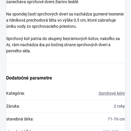
zanecháva sprchové dvere žiarivo lesklé.
Na spondej častí sprchových dverí sa nachádza gumené tesnenie
a hliníková prechodová lišta vo výške 0,5 cm, ktoré zabraňuje
úniku vody zo sprchovacieho priestoru.
Sprchový kút patria do skupiny bezrámových kútov, nakoľko sa
AL rám nachádza iba po bočnej strane sprchových dverí a
pevného skla.
Dodatočné parametre
Kategória
:
Sprchové kúty
Záruka
:
2 roky
stavebná šírka
:
71-76 cm