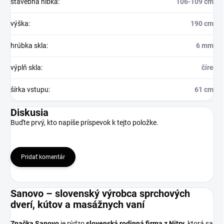
stavebná hĺbka
:
106-109 cm
výška
:
190 cm
hrúbka skla
:
6 mm
výplň skla
:
číre
šírka vstupu
:
61 cm
Diskusia
Buďte prvý, kto napíše príspevok k tejto položke.
Pridať komentár
Sanovo – slovenský výrobca sprchových
dverí, kútov a masážnych vaní
Značka Sanovo
je rýdzo
slovenská rodinná firma z Nitry
, ktorá sa