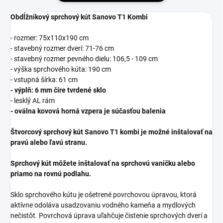
Obdĺžnikový sprchový kút Sanovo T1 Kombi
- rozmer: 75x110x190 cm
- stavebný rozmer dverí: 71-76 cm
- stavebný rozmer pevného dielu: 106,5 - 109 cm
- výška sprchového kúta: 190 cm
- vstupná šírka: 61 cm
- výplň: 6 mm číre tvrdené sklo
- lesklý AL rám
- oválna kovová horná vzpera je súčasťou balenia
Štvorcový sprchový kút Sanovo T1 kombi je možné inštalovať na
pravú alebo ľavú stranu.
Sprchový kút môžete inštalovať na sprchovú vaničku alebo
priamo na rovnú podlahu.
Sklo sprchového kútu je ošetrené povrchovou úpravou, ktorá
aktívne odoláva usadzovaniu vodného kameňa a mydlových
nečistôt. Povrchová úprava uľahčuje čistenie sprchových dverí a