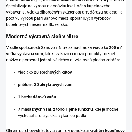
špecializuje na výrobu a dodávku kvalitného kúpeľňového
vybavenia. Vďaka dlhoročným skúsenostiam, dôrazu na detail a
poctivú výrobu patrí Sanovo medzi spoľahlivých výrobcov
kúpeľňových riešení na Slovensku.
Moderná výstavná sieň v Nitre
V sídle spoločnosti Sanovo v Nitre sa nachádza
viac ako 200 m²
veľká výstavná sieň
, kde si zákazníci môžu produkty pozrieť
naživo a porovnať jednotlivé riešenia. Výstavná plocha zahŕňa:
viac ako
20 sprchových kútov
približne
30 akrylátových vaní
1 bezbariérovú vaňu
7 masážnych vaní
, z toho
1 plne funkčnú
, kde je možné
vyskúšať silu trysiek a výkon čerpadla
Okrem sprchových kútov a vaní je v ponuke aj
kvalitný kúpeľňový