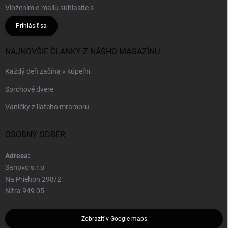
Vložením e-mailu súhlasíte s
podmienkami ochrany osobných údajov
Prihlásiť sa
NAJNOVŠIE ČLÁNKY Z NÁŠHO MAGAZÍNU
Každý deň začína v kúpeľni.
Sprchové dvere
Vaničky z liateho mramoru
OSOBNÝ ODBER
Adresa:
Sanovo s.r.o
Na Priehon 298/2
Nitra 949 05
Zobraziť v Google maps