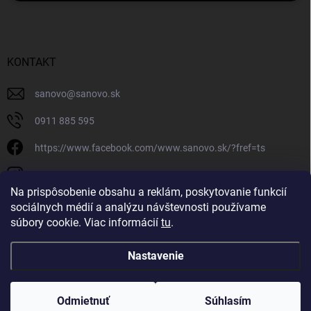
KONTAKT
sanovo
@
sanovo.sk
0911 885 595
https://www.facebook.com/www.sanovo.sk/?fref=ts
sanovo.sk
Na prispôsobenie obsahu a reklám, poskytovanie funkcií
sociálnych médií a analýzu návštevnosti používame
súbory cookie. Viac informácií
tu
.
Nastavenie
Copyright 2026
Sanovo.sk
. Všetky práva vyhradené.
|
Upraviť nastavenie
cookies
Odmietnuť
Súhlasím