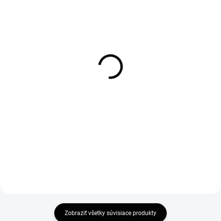
SKLADOM
SKLADOM
Rozširovací profil na
Vogi. Rigo 70 - nerezový
sprchové dvere a kúty 20
sprchový žľab 70 cm
mm
(RP70set)
32 €
127,20 €
26,02 € bez DPH
103,41 € bez DPH
Do košíka
Do košíka
Zobraziť všetky súvisiace produkty