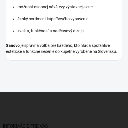
možnosť osobnej návštevy výstavnej siene
široký sortiment kúpeľňového vybavenia
kvalita, funkčnosť a nadčasový dizajn
Sanovo
je správna voľba pre každého, kto hľadá spoľahlivé,
estetické a funkčné riešenie do kúpeľne vyrobené na Slovensku.
Z
á
p
ä
t
i
INFORMÁCIE PRE VÁS