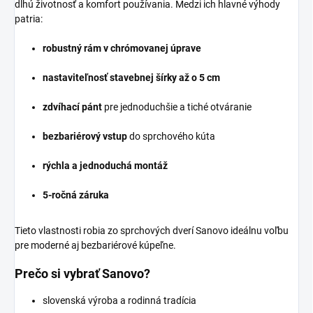
dlhú životnosť a komfort používania. Medzi ich hlavné výhody
patria:
robustný rám v chrómovanej úprave
nastaviteľnosť stavebnej šírky až o 5 cm
zdvíhací pánt
pre jednoduchšie a tiché otváranie
bezbariérový vstup
do sprchového kúta
rýchla a jednoduchá montáž
5-ročná záruka
Tieto vlastnosti robia zo sprchových dverí Sanovo ideálnu voľbu
pre moderné aj bezbariérové kúpeľne.
Prečo si vybrať Sanovo?
slovenská výroba a rodinná tradícia