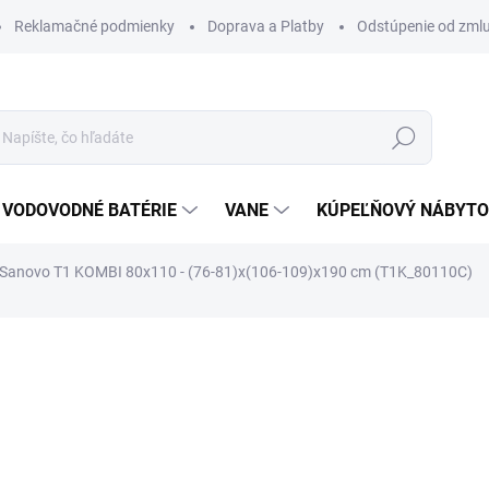
Reklamačné podmienky
Doprava a Platby
Odstúpenie od zml
Hľadať
VODOVODNÉ BATÉRIE
VANE
KÚPEĽŇOVÝ NÁBYT
t Sanovo T1 KOMBI 80x110 - (76-81)x(106-109)x190 cm (T1K_80110C)
otenia
ZNAČKA:
SANOVO
588 €
470,40 €
382,44 € bez DPH