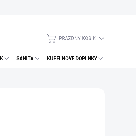
uvy
Showroom Nitra
PRÁZDNY KOŠÍK
NÁKUPNÝ
KOŠÍK
OK
SANITA
KÚPEĽŇOVÉ DOPLNKY