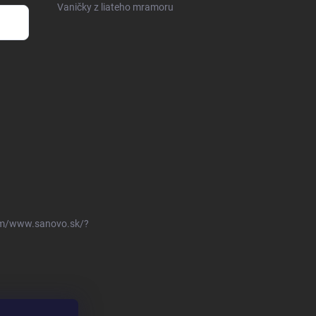
Vaničky z liateho mramoru
om/www.sanovo.sk/?