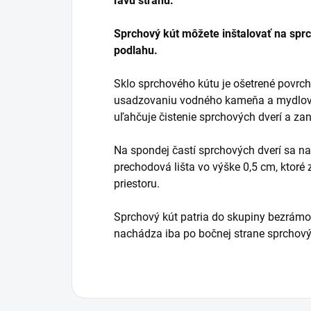
ľavú stranu.
Sprchový kút môžete inštalovať na spr
podlahu.
Sklo sprchového kútu je ošetrené povrc
usadzovaniu vodného kameňa a mydlový
uľahčuje čistenie sprchových dverí a zan
Na spondej častí sprchových dverí sa n
prechodová lišta vo výške 0,5 cm, ktoré
priestoru.
Sprchový kút patria do skupiny bezrámo
nachádza iba po bočnej strane sprchový