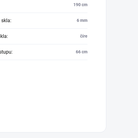
190 cm
 skla
:
6 mm
skla
:
číre
vstupu
:
66 cm