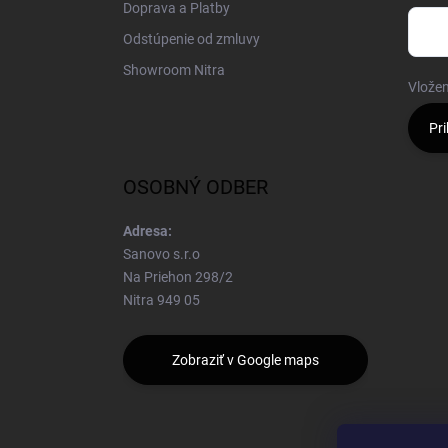
Doprava a Platby
Odstúpenie od zmluvy
Showroom Nitra
Vložen
Pri
OSOBNÝ ODBER
Adresa:
Sanovo s.r.o
Na Priehon 298/2
Nitra 949 05
Zobraziť v Google maps