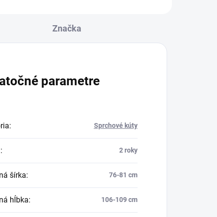
Značka
atočné parametre
ria
:
Sprchové kúty
a
:
2 roky
ná šírka
:
76-81 cm
ná hĺbka
:
106-109 cm