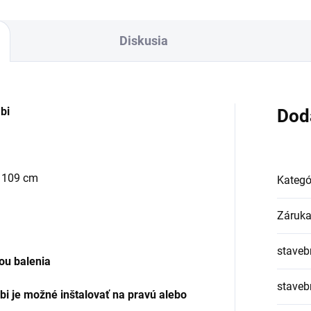
Diskusia
bi
Dod
- 109 cm
Kategó
Záruk
staveb
ou balenia
staveb
i je možné inštalovať na pravú alebo