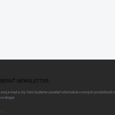
BERAŤ NEWSLETTER
 svoj e-mail a my Vám budeme zasielať informácie o nových produktoch 
 e-shope.