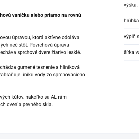
výška
:
chovú vaničku alebo priamo na rovnú
hrúbka
výplň 
hovou úpravou, ktorá aktívne odoláva
ch nečistôt. Povrchová úprava
echáva sprchové dvere žiarivo lesklé.
šírka 
achádza gumené tesnenie a hliníková
 zabraňuje úniku vody zo sprchovacieho
vých kútov, nakoľko sa AL rám
ch dverí a pevného skla.