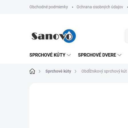
Prejsť
Obchodné podmienky
Ochrana osobných údajov
na
obsah
SPRCHOVÉ KÚTY
SPRCHOVÉ DVERE
Domov
Sprchové kúty
Obdĺžnikový sprchový kú
Neohodnotené
Podrobnosti hodn
AKCIA