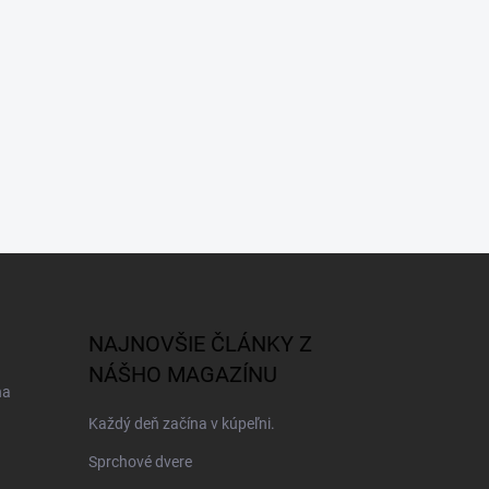
NAJNOVŠIE ČLÁNKY Z
NÁŠHO MAGAZÍNU
na
Každý deň začína v kúpeľni.
Sprchové dvere