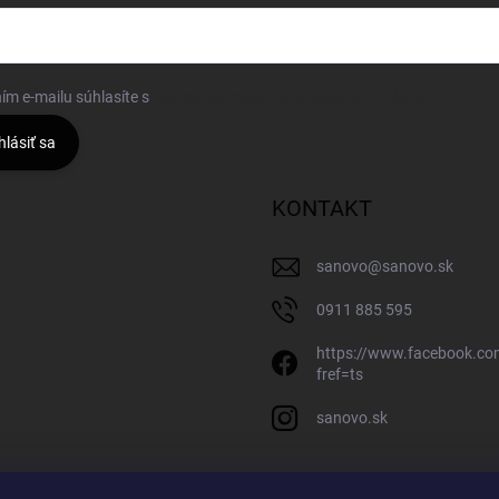
ím e-mailu súhlasíte s
podmienkami ochrany osobných údajov
hlásiť sa
KONTAKT
sanovo
@
sanovo.sk
0911 885 595
https://www.facebook.c
fref=ts
sanovo.sk