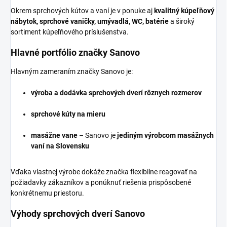
Okrem sprchových kútov a vaní je v ponuke aj
kvalitný kúpeľňový
nábytok, sprchové vaničky, umývadlá, WC, batérie
a široký
sortiment kúpeľňového príslušenstva.
Hlavné portfólio značky Sanovo
Hlavným zameraním značky Sanovo je:
výroba a dodávka sprchových dverí rôznych rozmerov
sprchové kúty na mieru
masážne vane
– Sanovo je
jediným výrobcom masážnych
vaní na Slovensku
Vďaka vlastnej výrobe dokáže značka flexibilne reagovať na
požiadavky zákazníkov a ponúknuť riešenia prispôsobené
konkrétnemu priestoru.
Výhody sprchových dverí Sanovo