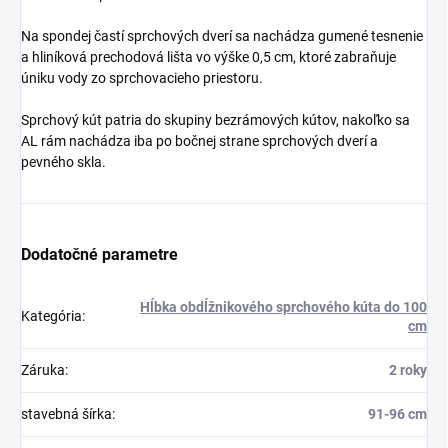
Na spondej častí sprchových dverí sa nachádza gumené tesnenie
a hliníková prechodová lišta vo výške 0,5 cm, ktoré zabraňuje
úniku vody zo sprchovacieho priestoru.
Sprchový kút patria do skupiny bezrámových kútov, nakoľko sa
AL rám nachádza iba po bočnej strane sprchových dverí a
pevného skla.
Dodatočné parametre
Hĺbka obdĺžnikového sprchového kúta do 100
Kategória
:
cm
Záruka
:
2 roky
stavebná šírka
:
91-96 cm