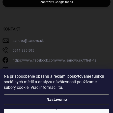
Zobraziť v Google maps
KONTAKT
sanovo
@
sanovo.sk
0911 885 595
https://www.facebook.com/www.sanovo.sk/?fref=ts
sanovo.sk
Na prispôsobenie obsahu a reklám, poskytovanie funkcií
sociálnych médií a analýzu návštevnosti používame
súbory cookie. Viac informácií
tu
.
Nastavenie
Copyright 2026
Sanovo.sk
. Všetky práva vyhradené.
|
Upraviť nastavenie