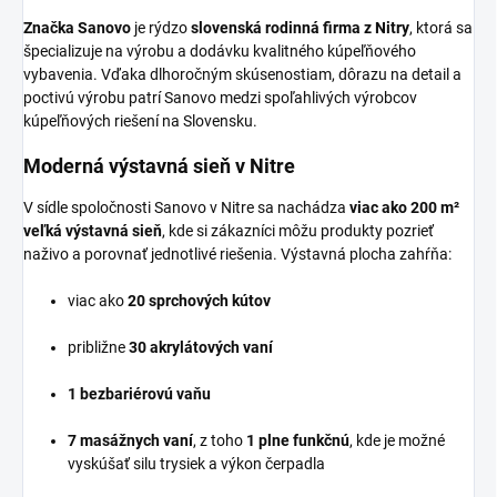
Značka Sanovo
je rýdzo
slovenská rodinná firma z Nitry
, ktorá sa
špecializuje na výrobu a dodávku kvalitného kúpeľňového
vybavenia. Vďaka dlhoročným skúsenostiam, dôrazu na detail a
poctivú výrobu patrí Sanovo medzi spoľahlivých výrobcov
kúpeľňových riešení na Slovensku.
Moderná výstavná sieň v Nitre
V sídle spoločnosti Sanovo v Nitre sa nachádza
viac ako 200 m²
veľká výstavná sieň
, kde si zákazníci môžu produkty pozrieť
naživo a porovnať jednotlivé riešenia. Výstavná plocha zahŕňa:
viac ako
20 sprchových kútov
približne
30 akrylátových vaní
1 bezbariérovú vaňu
7 masážnych vaní
, z toho
1 plne funkčnú
, kde je možné
vyskúšať silu trysiek a výkon čerpadla