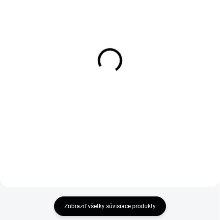
SKLADOM
SKLADOM
Rozširovací profil na
Vogi. Rigo 60 - nerezový
sprchové dvere a kúty 20
sprchový žľab 60 cm
mm
(RP60set)
32 €
120,84 €
26,02 € bez DPH
98,24 € bez DPH
Do košíka
Do košíka
Zobraziť všetky súvisiace produkty