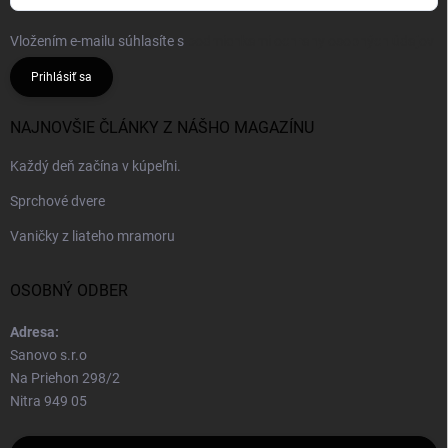
Vložením e-mailu súhlasíte s
podmienkami ochrany osobných údajov
Prihlásiť sa
NAJNOVŠIE ČLÁNKY Z NÁŠHO MAGAZÍNU
Každý deň začína v kúpeľni.
Sprchové dvere
Vaničky z liateho mramoru
OSOBNÝ ODBER
Adresa:
Sanovo s.r.o
Na Priehon 298/2
Nitra 949 05