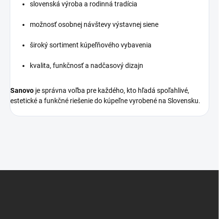
slovenská výroba a rodinná tradícia
možnosť osobnej návštevy výstavnej siene
široký sortiment kúpeľňového vybavenia
kvalita, funkčnosť a nadčasový dizajn
Sanovo
je správna voľba pre každého, kto hľadá spoľahlivé,
estetické a funkčné riešenie do kúpeľne vyrobené na Slovensku.
Z
á
p
ä
t