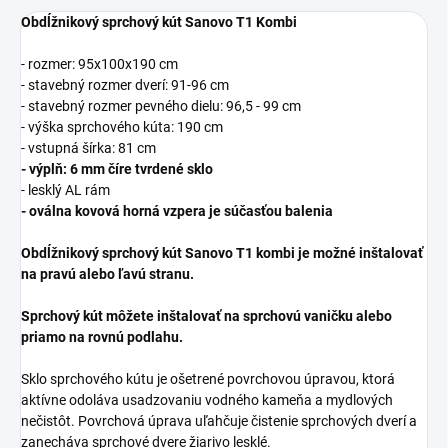
Obdĺžnikový sprchový kút Sanovo T1 Kombi
- rozmer: 95x100x190 cm
- stavebný rozmer dverí: 91-96 cm
- stavebný rozmer pevného dielu: 96,5 - 99 cm
- výška sprchového kúta: 190 cm
- vstupná šírka: 81 cm
- výplň: 6 mm číre tvrdené sklo
- lesklý AL rám
- oválna kovová horná vzpera je súčasťou balenia
Obdĺžnikový sprchový kút Sanovo T1 kombi je možné inštalovať
na pravú alebo ľavú stranu.
Sprchový kút môžete inštalovať na sprchovú vaničku alebo
priamo na rovnú podlahu.
Sklo sprchového kútu je ošetrené povrchovou úpravou, ktorá
aktívne odoláva usadzovaniu vodného kameňa a mydlových
nečistôt. Povrchová úprava uľahčuje čistenie sprchových dverí a
zanecháva sprchové dvere žiarivo lesklé.