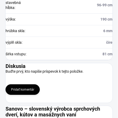
stavebná
96-99 cm
hĺbka
:
výška
:
190 cm
hrúbka skla
:
6 mm
výplň skla
:
číre
šírka vstupu
:
81 cm
Diskusia
Buďte prvý, kto napíše príspevok k tejto položke.
Pridať komentár
Sanovo – slovenský výrobca sprchových
dverí, kútov a masážnych vaní