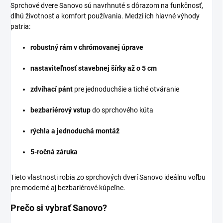
Sprchové dvere Sanovo sú navrhnuté s dôrazom na funkčnosť,
dlhú životnosť a komfort používania. Medzi ich hlavné výhody
patria:
robustný rám v chrómovanej úprave
nastaviteľnosť stavebnej šírky až o 5 cm
zdvíhací pánt
pre jednoduchšie a tiché otváranie
bezbariérový vstup
do sprchového kúta
rýchla a jednoduchá montáž
5-ročná záruka
Tieto vlastnosti robia zo sprchových dverí Sanovo ideálnu voľbu
pre moderné aj bezbariérové kúpeľne.
Prečo si vybrať Sanovo?