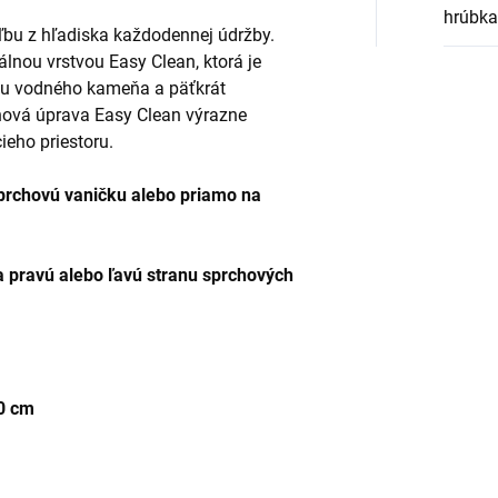
hrúbka
ľbu z hľadiska každodennej údržby.
álnou vrstvou Easy Clean, ktorá je
niu vodného kameňa a päťkrát
hová úprava Easy Clean výrazne
ieho priestoru.
prchovú vaničku alebo priamo na
a pravú alebo ľavú stranu sprchových
90 cm