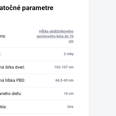
atočné parametre
Hĺbka obdlžníkového
ria
:
sprchového kúta do 70
cm
a
:
2 roky
á šírka dverí
:
102-107 cm
ná hĺbka PBD
:
66,5-69 cm
ixného dieľu
:
16 cm
skla
:
číre