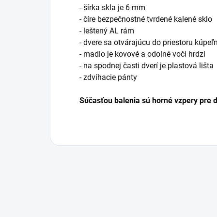
- šírka skla je 6 mm
- číre bezpečnostné tvrdené kalené sklo
- leštený AL rám
- dvere sa otvárajúcu do priestoru kúpeľ
- madlo je kovové a odolné voči hrdzi
- na spodnej časti dverí je plastová lišta
- zdvíhacie pánty
Súčasťou balenia sú horné vzpery pre d