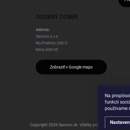
OSOBNÝ ODBER
Adresa:
Sanovo s.r.o
Na Priehon 298/2
Nitra 949 05
Zobraziť v Google maps
Na prispôso
funkcií soci
používame s
Nastaven
Copyright 2026
Sanovo.sk
. Všetky práva vyhradené.
|