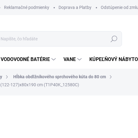
Reklamačné podmienky
Doprava a Platby
Odstúpenie od zml
Hľadať
VODOVODNÉ BATÉRIE
VANE
KÚPEĽŇOVÝ NÁBYT
ty
Hĺbka obdlžníkového sprchového kúta do 80 cm
I (122-127)x80x190 cm (T1P40K_12580C)
otenia
ZNAČKA:
SANOVO
779 €
623,20 €