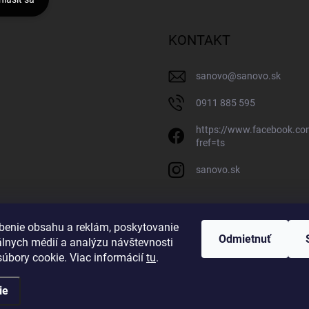
KONTAKT
sanovo
@
sanovo.sk
0911 885 595
https://www.facebook.c
fref=ts
sanovo.sk
benie obsahu a reklám, poskytovanie
Odmietnuť
álnych médií a analýzu návštevnosti
úbory cookie. Viac informácií
tu
.
ie
Upraviť nastavenie cookies