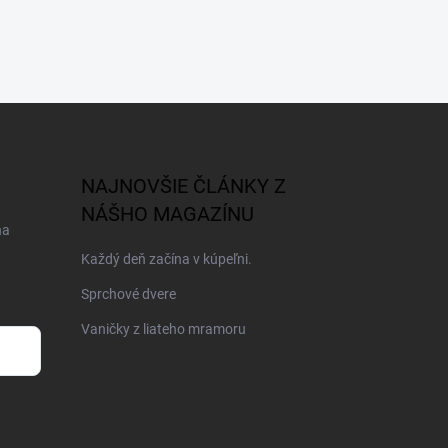
NAJNOVŠIE ČLÁNKY Z
NÁŠHO MAGAZÍNU
na
Každý deň začína v kúpeľni.
Sprchové dvere
Vaničky z liateho mramoru