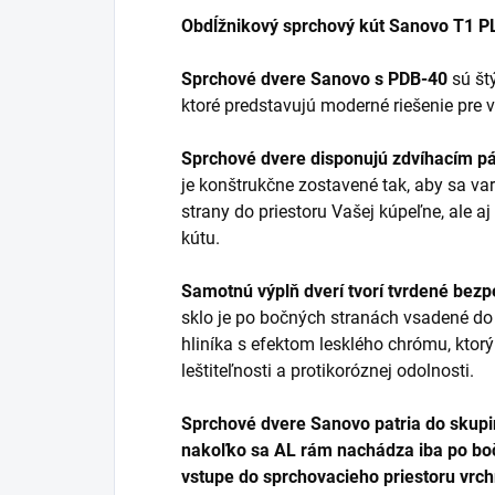
Obdĺžnikový sprchový kút Sanovo T1 
Sprchové dvere Sanovo s PDB-40
sú štý
ktoré predstavujú moderné riešenie pre v
Sprchové dvere disponujú zdvíhacím p
je konštrukčne zostavené tak, aby sa var
strany do priestoru Vašej kúpeľne, ale a
kútu.
Samotnú výplň dverí tvorí tvrdené bez
sklo je po bočných stranách vsadené d
hliníka s efektom lesklého chrómu, ktorý
leštiteľnosti a protikoróznej odolnosti.
Sprchové dvere Sanovo patria do skupi
nakoľko sa AL rám nachádza iba po boč
vstupe do sprchovacieho priestoru vrc