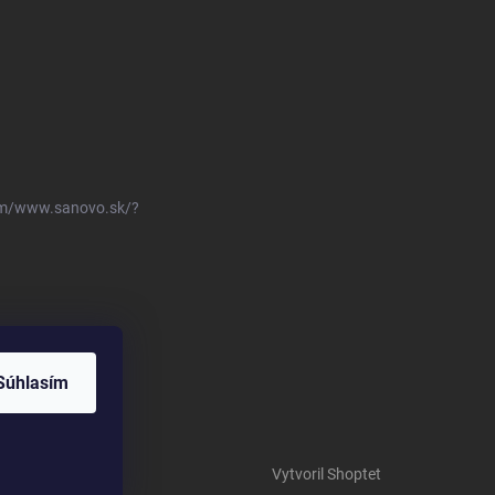
om/www.sanovo.sk/?
Súhlasím
Vytvoril Shoptet