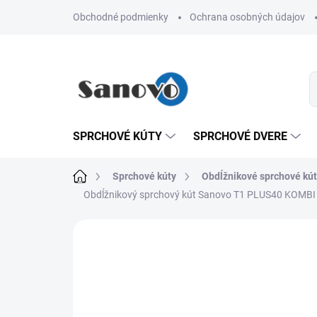
Prejsť
Obchodné podmienky
Ochrana osobných údajov
na
obsah
SPRCHOVÉ KÚTY
SPRCHOVÉ DVERE
Domov
Sprchové kúty
Obdĺžnikové sprchové kú
Obdĺžnikový sprchový kút Sanovo T1 PLUS40 KOMB
Neohodnotené
Podrobnosti hodn
AKCIA