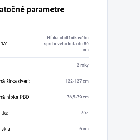
atočné parametre
Hĺbka obdlžníkového
ria
:
sprchového kúta do 80
cm
a
:
2 roky
á šírka dverí
:
122-127 cm
ná hĺbka PBD
:
76,5-79 cm
skla
:
číre
 skla
:
6 cm