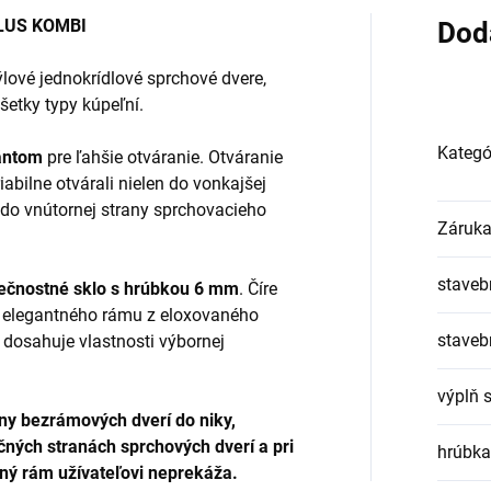
PLUS KOMBI
Dod
lové jednokrídlové sprchové dvere,
šetky typy kúpeľní.
Kategó
ántom
pre ľahšie otváranie. Otváranie
iabilne otvárali nielen do vonkajšej
j do vnútornej strany sprchovacieho
Záruk
stavebn
pečnostné sklo s hrúbkou 6 mm
. Číre
o elegantného rámu z eloxovaného
staveb
 dosahuje vlastnosti výbornej
výplň 
ny bezrámových dverí do niky,
ných stranách sprchových dverí a pri
hrúbka
hný rám užívateľovi neprekáža.