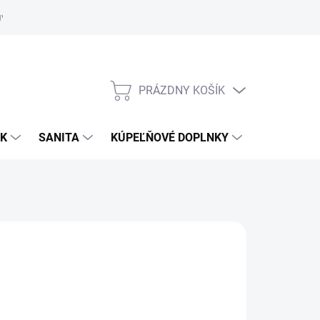
uvy
Showroom Nitra
PRÁZDNY KOŠÍK
NÁKUPNÝ
KOŠÍK
OK
SANITA
KÚPEĽŇOVÉ DOPLNKY