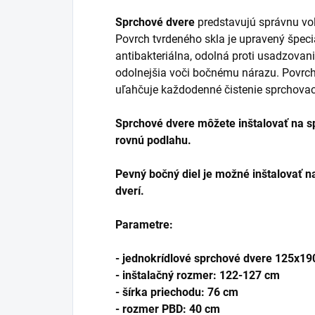
Sprchové dvere
predstavujú správnu vo
Povrch tvrdeného skla je upravený špeci
antibakteriálna, odolná proti usadzova
odolnejšia voči bočnému nárazu. Povrc
uľahčuje každodenné čistenie sprchovac
Sprchové dvere môžete inštalovať na s
rovnú podlahu.
Pevný bočný diel je možné inštalovať n
dverí.
Parametre:
- jednokrídlové sprchové dvere 125x1
- inštalačný rozmer: 122-127 cm
- šírka priechodu: 76 cm
- rozmer PBD: 40 cm