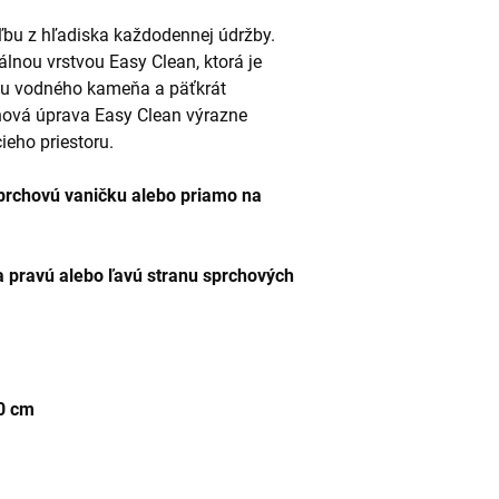
ľbu z hľadiska každodennej údržby.
álnou vrstvou Easy Clean, ktorá je
niu vodného kameňa a päťkrát
hová úprava Easy Clean výrazne
ieho priestoru.
prchovú vaničku alebo priamo na
a pravú alebo ľavú stranu sprchových
90 cm