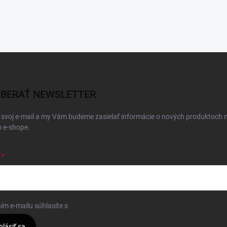
BERAŤ NEWSLETTER
 svoj e-mail a my Vám budeme zasielať informácie o nových produktoch 
 e-shope.
ím e-mailu súhlasíte s
podmienkami ochrany osobných údajov
hlásiť sa