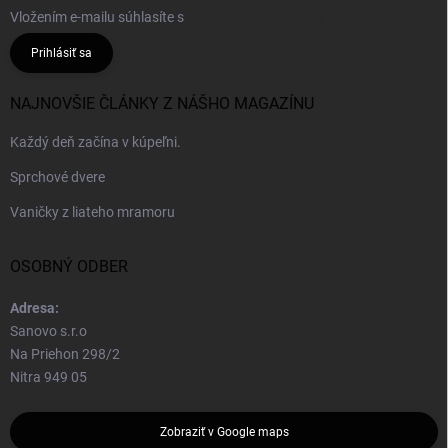
Vložením e-mailu súhlasíte s
podmienkami ochrany osobných údajov
Prihlásiť sa
NAJNOVŠIE ČLÁNKY Z NÁŠHO MAGAZÍNU
Každý deň začína v kúpeľni.
Sprchové dvere
Vaničky z liateho mramoru
OSOBNÝ ODBER
Adresa:
Sanovo s.r.o
Na Priehon 298/2
Nitra 949 05
Zobraziť v Google maps