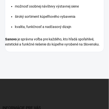
možnosť osobnej návštevy výstavnej siene
široký sortiment kúpeľňového vybavenia
kvalita, funkčnosť a nadčasový dizajn
Sanovo
je správna voľba pre každého, kto hľadá spoľahlivé,
estetické a funkčné riešenie do kúpeľne vyrobené na Slovensku.
Z
á
p
ä
t
i
INFORMÁCIE PRE VÁS