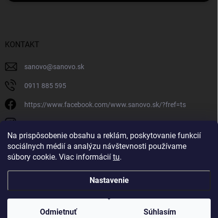
KONTAKT
sanovo
@
sanovo.sk
0911 885 595
https://www.facebook.com/www.sanovo.sk/?fref=ts
sanovo.sk
Na prispôsobenie obsahu a reklám, poskytovanie funkcií
sociálnych médií a analýzu návštevnosti používame
súbory cookie. Viac informácií
tu
.
Nastavenie
Copyright 2026
Sanovo.sk
. Všetky práva vyhradené.
|
Upraviť nastavenie
cookies
Odmietnuť
Súhlasím