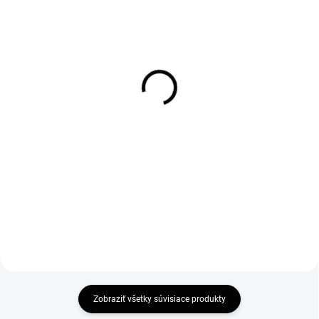
SKLADOM
SKLADOM
Vogi. Ceramic 50 -
Vogi. Ceramic 60 -
nerezový sprchový žľab
nerezový sprchový žľab
50 cm (RD50set)
60 cm (RD60set)
110 €
115 €
89,43 € bez DPH
93,50 € bez DPH
Do košíka
Do košíka
Zobraziť všetky súvisiace produkty