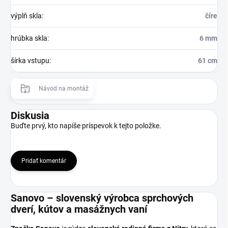
výplň skla
:
číre
hrúbka skla
:
6 mm
šírka vstupu
:
61 cm
Návod na montáž
Diskusia
Buďte prvý, kto napíše príspevok k tejto položke.
Pridať komentár
Sanovo – slovenský výrobca sprchových
dverí, kútov a masážnych vaní