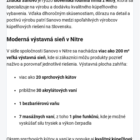
Značka Sanovo
je rýdzo
slovenská rodinná firma z Nitry
, ktorá sa
špecializuje na výrobu a dodávku kvalitného kúpeľňového
vybavenia. Vďaka dlhoročným skúsenostiam, dôrazu na detail a
poctivú výrobu patrí Sanovo medzi spoľahlivých výrobcov
kúpeľňových riešení na Slovensku.
Moderná výstavná sieň v Nitre
V sídle spoločnosti Sanovo v Nitre sa nachádza
viac ako 200 m²
veľká výstavná sieň
, kde si zákazníci môžu produkty pozrieť
naživo a porovnať jednotlivé riešenia. Výstavná plocha zahŕňa:
viac ako
20 sprchových kútov
približne
30 akrylátových vaní
1 bezbariérovú vaňu
7 masážnych vaní
, z toho
1 plne funkčnú
, kde je možné
vyskúšať silu trysiek a výkon čerpadla
Okrem sprchových kútov a vaní je v ponuke aj
kvalitný kúpeľňový