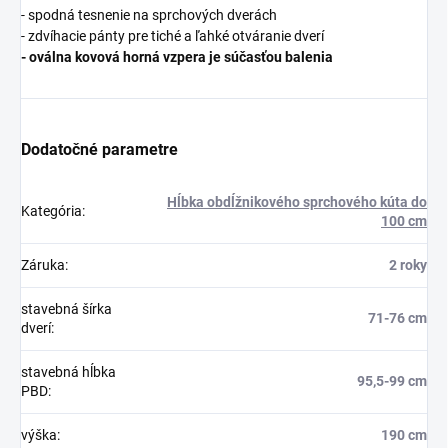
- spodná tesnenie na sprchových dverách
- zdvíhacie pánty pre tiché a ľahké otváranie dverí
- oválna kovová horná vzpera je súčasťou balenia
Dodatočné parametre
Hĺbka obdĺžnikového sprchového kúta do
Kategória
:
100 cm
Záruka
:
2 roky
stavebná šírka
71-76 cm
dverí
:
stavebná hĺbka
95,5-99 cm
PBD
:
výška
:
190 cm