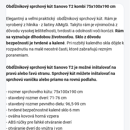
Obdĺžnikový sprchový kút Sanovo T2 kombi 75x100x190 cm
Elegantný a veľmi praktický obdĺžnikový sprchový kút. Rám je
vyrobený z hliníka - z liatiny AlMgSi. Takýto rám je výnimočná z
dôvodu vysokej leštiteľnosti, tvrdosti a odolnosti voči korózii.
Rám
sa vyznačuje dlhodobou životnosťou. Sklo z dôvodu
bezpečnosti je tvrdené a kalené
. Pri rozbitý kaleného skla dôjde k
rozpadnutiu na malé neostré časti, ktoré zabraňujú rezným
poraneniam.
Obdĺžnikový sprchový kút Sanovo T2 je možné inštalovať na
pravú alebo ľavú stranu.
Sprchový kút môžete inštalovať na
sprchovú vaničku alebo priamo na rovnú podlahu.
- rozmer sprchového kútu: 75x100x190 cm
- stavebný rozmer dverí: 71-76 cm
- stavebný rozmer pevného dielu: 96,5-99 cm
- tvrdené bezpečnostné kalené sklo 6 mm
- oválna kovová horná vzpera
- ABS rúčky pre ľahké otváranie dverí
- otváranie dverí do vnútra i von