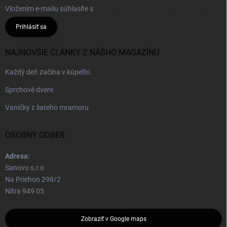
Vložením e-mailu súhlasíte s
podmienkami ochrany osobných údajov
Prihlásiť sa
NAJNOVŠIE ČLÁNKY Z NÁŠHO MAGAZÍNU
Každý deň začína v kúpeľni.
Sprchové dvere
Vaničky z liateho mramoru
OSOBNÝ ODBER
Adresa:
Sanovo s.r.o
Na Priehon 298/2
Nitra 949 05
Zobraziť v Google maps