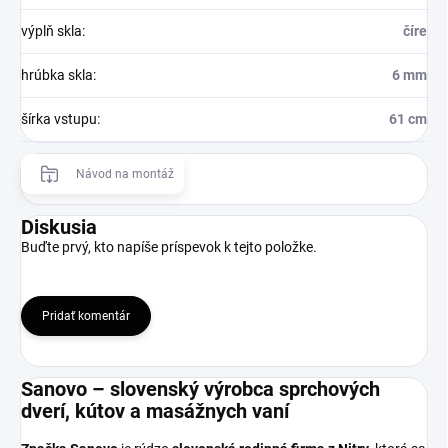
výplň skla
:
číre
hrúbka skla
:
6 mm
šírka vstupu
:
61 cm
Návod na montáž
Diskusia
Buďte prvý, kto napíše príspevok k tejto položke.
Pridať komentár
Sanovo – slovenský výrobca sprchových
dverí, kútov a masážnych vaní