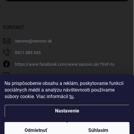
KONTAKT
sanovo
@
sanovo.sk
0911 885 595
https://www.facebook.com/www.sanovo.sk/?fref=ts
sanovo.sk
Na prispôsobenie obsahu a reklám, poskytovanie funkcií
sociálnych médií a analýzu návštevnosti používame
súbory cookie. Viac informácií
tu
.
Nastavenie
Copyright 2026
Sanovo.sk
. Všetky práva vyhradené.
|
Upraviť nastavenie
cookies
Odmietnuť
Súhlasím