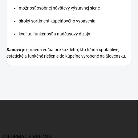
možnosť osobnej návštevy výstavnej siene
široký sortiment kúpeľňového vybavenia
kvalita, funkčnosť a nadčasový dizajn
Sanovo
je správna voľba pre každého, kto hľadá spoľahlivé,
estetické a funkčné riešenie do kúpeľne vyrobené na Slovensku.
Z
á
p
ä
t
i
INFORMÁCIE PRE VÁS