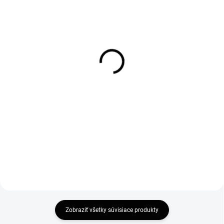
SKLADOM
SKLADOM
Vogi. Ceramic 50 -
Vogi. Ceramic 60 -
nerezový sprchový žľab
nerezový sprchový žľab
50 cm (RD50set)
60 cm (RD60set)
110 €
115 €
89,43 € bez DPH
93,50 € bez DPH
Do košíka
Do košíka
Zobraziť všetky súvisiace produkty