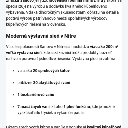
Značka Sanovo
je rýdzo
slovenská rodinná firma z Nitry
, ktorá sa
špecializuje na výrobu a dodávku kvalitného kúpeľňového
vybavenia. Vďaka dlhoročným skúsenostiam, dôrazu na detail a
poctivú výrobu patrí Sanovo medzi spoľahlivých výrobcov
kúpeľňových riešení na Slovensku.
Moderná výstavná sieň v Nitre
V sídle spoločnosti Sanovo v Nitre sa nachádza
viac ako 200 m²
veľká výstavná sieň
, kde si zákazníci môžu produkty pozrieť
naživo a porovnať jednotlivé riešenia. Výstavná plocha zahŕňa:
viac ako
20 sprchových kútov
približne
30 akrylátových vaní
1 bezbariérovú vaňu
7 masážnych vaní
, z toho
1 plne funkčnú
, kde je možné
vyskúšať silu trysiek a výkon čerpadla
Okrem sprchových kútov a vaní je v ponuke aj
kvalitný kúpeľňový