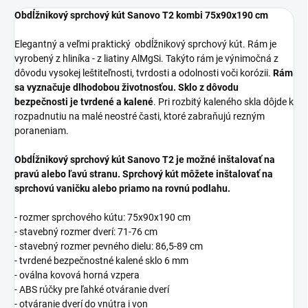
Obdĺžnikový sprchový kút Sanovo T2 kombi 75x90x190 cm
Elegantný a veľmi praktický obdĺžnikový sprchový kút. Rám je
vyrobený z hliníka - z liatiny AlMgSi. Takýto rám je výnimočná z
dôvodu vysokej leštiteľnosti, tvrdosti a odolnosti voči korózii.
Rám
sa vyznačuje dlhodobou životnosťou. Sklo z dôvodu
bezpečnosti je tvrdené a kalené
. Pri rozbitý kaleného skla dôjde k
rozpadnutiu na malé neostré časti, ktoré zabraňujú rezným
poraneniam.
Obdĺžnikový sprchový kút Sanovo T2 je možné inštalovať na
pravú alebo ľavú stranu.
Sprchový kút môžete inštalovať na
sprchovú vaničku alebo priamo na rovnú podlahu.
- rozmer sprchového kútu: 75x90x190 cm
- stavebný rozmer dverí: 71-76 cm
- stavebný rozmer pevného dielu: 86,5-89 cm
- tvrdené bezpečnostné kalené sklo 6 mm
- oválna kovová horná vzpera
- ABS rúčky pre ľahké otváranie dverí
- otváranie dverí do vnútra i von