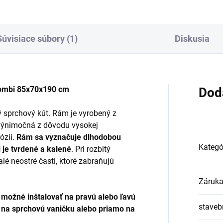
Súvisiace súbory (1)
Diskusia
kombi 85x70x190 cm
Dod
ý sprchový kút. Rám je vyrobený z
e výnimočná z dôvodu vysokej
rózii.
Rám sa vyznačuje dlhodobou
Kategó
 je tvrdené a kalené
. Pri rozbitý
lé neostré časti, ktoré zabraňujú
Záruk
 možné inštalovať na pravú alebo ľavú
stavebn
 na sprchovú vaničku alebo priamo na