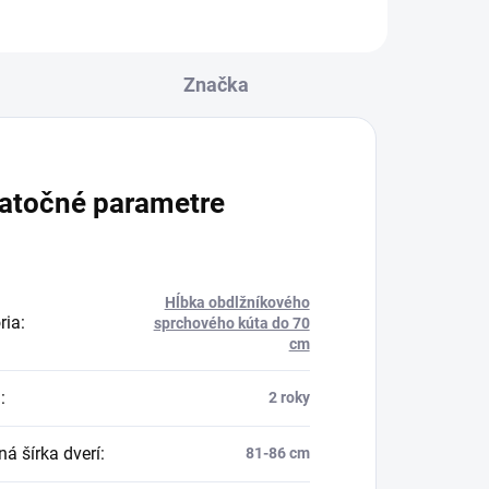
Značka
atočné parametre
Hĺbka obdlžníkového
ria
:
sprchového kúta do 70
cm
a
:
2 roky
á šírka dverí
:
81-86 cm