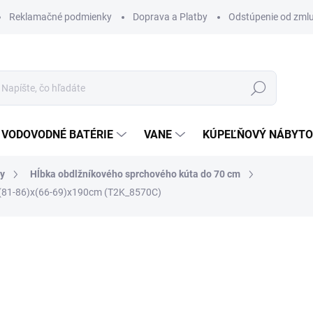
Reklamačné podmienky
Doprava a Platby
Odstúpenie od zml
Hľadať
VODOVODNÉ BATÉRIE
VANE
KÚPEĽŇOVÝ NÁBYT
ty
Hĺbka obdlžníkového sprchového kúta do 70 cm
 (81-86)x(66-69)x190cm (T2K_8570C)
otenia
ZNAČKA:
SANOVO
583 €
466,40 €