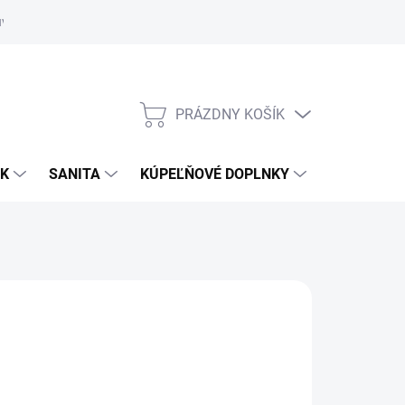
uvy
Showroom Nitra
PRÁZDNY KOŠÍK
NÁKUPNÝ
KOŠÍK
OK
SANITA
KÚPEĽŇOVÉ DOPLNKY