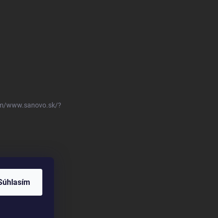
om/www.sanovo.sk/?
Súhlasím