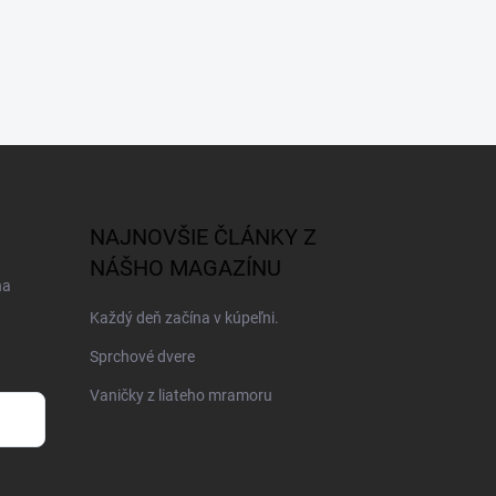
NAJNOVŠIE ČLÁNKY Z
NÁŠHO MAGAZÍNU
na
Každý deň začína v kúpeľni.
Sprchové dvere
Vaničky z liateho mramoru