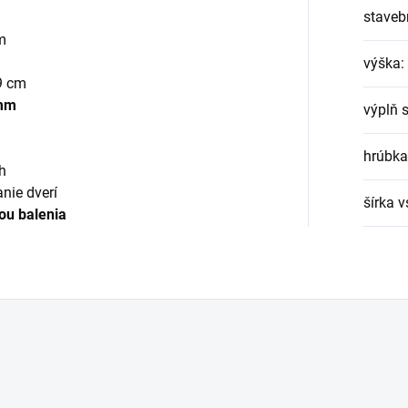
staveb
m
výška
:
9 cm
 mm
výplň 
hrúbka
h
anie dverí
šírka 
ou balenia