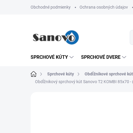
Prejsť
Obchodné podmienky
Ochrana osobných údajov
na
obsah
SPRCHOVÉ KÚTY
SPRCHOVÉ DVERE
Domov
Sprchové kúty
Obdĺžnikové sprchové kú
Obdĺžnikový sprchový kút Sanovo T2 KOMBI 85x70 -
Neohodnotené
Podrobnosti hodn
AKCIA