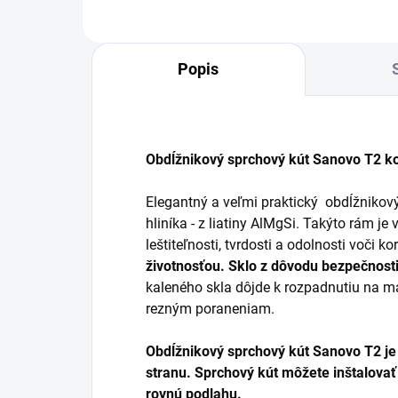
Popis
Obdĺžnikový sprchový kút Sanovo T2 
Elegantný a veľmi praktický obdĺžnikov
hliníka - z liatiny AlMgSi. Takýto rám j
leštiteľnosti, tvrdosti a odolnosti voči ko
životnosťou. Sklo z dôvodu bezpečnosti
kaleného skla dôjde k rozpadnutiu na ma
rezným poraneniam.
Obdĺžnikový sprchový kút Sanovo T2 je
stranu.
Sprchový kút môžete inštalovať
rovnú podlahu.