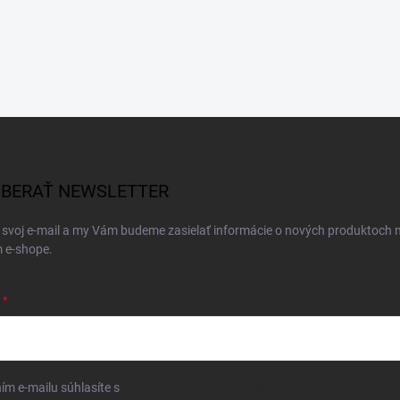
BERAŤ NEWSLETTER
 svoj e-mail a my Vám budeme zasielať informácie o nových produktoch 
 e-shope.
ím e-mailu súhlasíte s
podmienkami ochrany osobných údajov