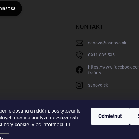
hlásiť sa
KONTAKT
sanovo
@
sanovo.sk
0911 885 595
https://www.facebook.c
fref=ts
sanovo.sk
benie obsahu a reklám, poskytovanie
Odmietnuť
álnych médií a analýzu návštevnosti
úbory cookie. Viac informácií
tu
.