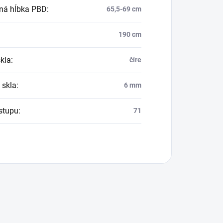
ná hĺbka PBD
:
65,5-69 cm
190 cm
skla
:
číre
 skla
:
6 mm
vstupu
:
71