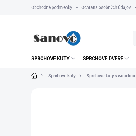
Prejsť
Obchodné podmienky
Ochrana osobných údajov
na
obsah
SPRCHOVÉ KÚTY
SPRCHOVÉ DVERE
Domov
Sprchové kúty
Sprchové kúty s vaničkou
Neohodnotené
Podrobnosti hodn
AKCIA