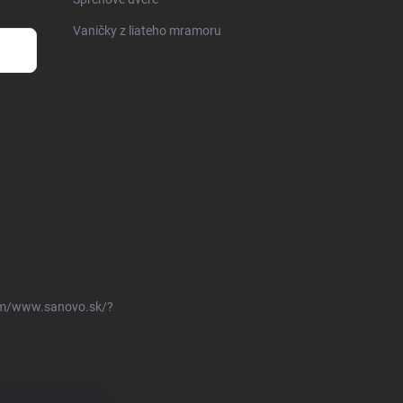
Vaničky z liateho mramoru
om/www.sanovo.sk/?