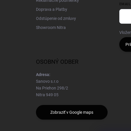
Reklamačné podmienky
EMAIL
Doprava a Platby
Odstúpenie od zmluvy
Showroom Nitra
Vložen
Pri
OSOBNÝ ODBER
Adresa:
Sanovo s.r.o
Na Priehon 298/2
Nitra 949 05
Zobraziť v Google maps