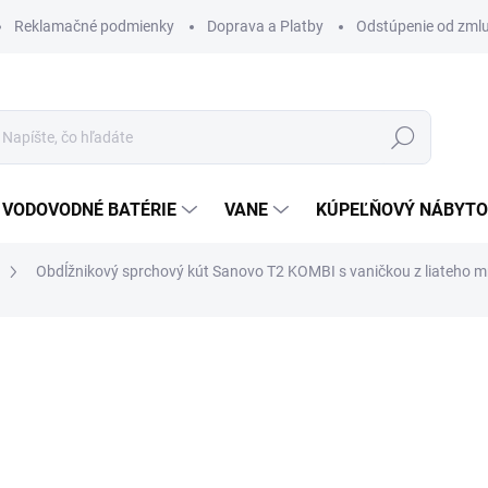
Reklamačné podmienky
Doprava a Platby
Odstúpenie od zml
Hľadať
VODOVODNÉ BATÉRIE
VANE
KÚPEĽŇOVÝ NÁBYT
Obdĺžnikový sprchový kút Sanovo T2 KOMBI s vaničkou z liateh
otenia
ZNAČKA:
SANOVO
od 798 €
od
63
od
519,02 €
bez DPH