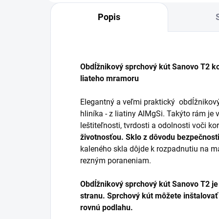
Popis
Obdĺžnikový sprchový kút Sanovo T2 k
liateho mramoru
Elegantný a veľmi praktický obdĺžnikov
hliníka - z liatiny AlMgSi. Takýto rám j
leštiteľnosti, tvrdosti a odolnosti voči ko
životnosťou. Sklo z dôvodu bezpečnosti
kaleného skla dôjde k rozpadnutiu na ma
rezným poraneniam.
Obdĺžnikový sprchový kút Sanovo T2 je
stranu.
Sprchový kút môžete inštalovať
rovnú podlahu.