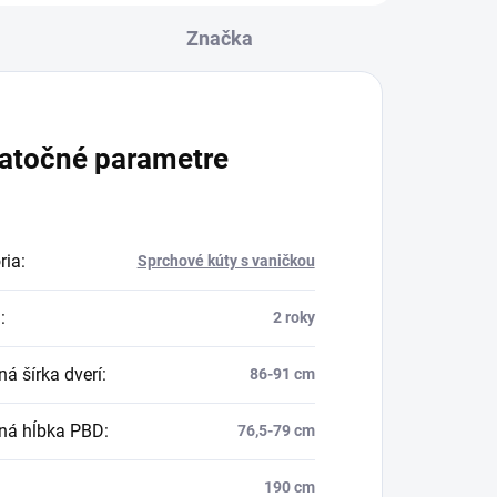
Značka
atočné parametre
ria
:
Sprchové kúty s vaničkou
a
:
2 roky
á šírka dverí
:
86-91 cm
ná hĺbka PBD
:
76,5-79 cm
190 cm