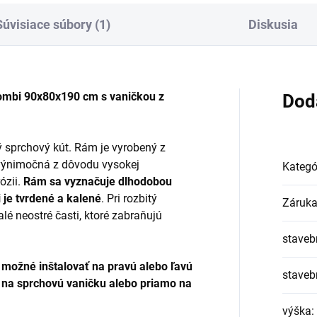
Súvisiace súbory (1)
Diskusia
ombi 90x80x190 cm s vaničkou z
Dod
ý sprchový kút. Rám je vyrobený z
e výnimočná z dôvodu vysokej
Kategó
rózii.
Rám sa vyznačuje dlhodobou
 je tvrdené a kalené
. Pri rozbitý
Záruk
lé neostré časti, ktoré zabraňujú
stavebn
 možné inštalovať na pravú alebo ľavú
staveb
 na sprchovú vaničku alebo priamo na
výška
: