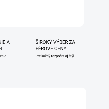
IE A
ŠIROKÝ VÝBER ZA
S
FÉROVÉ CENY
enie
Pre každý rozpočet aj štýl
AKCIA