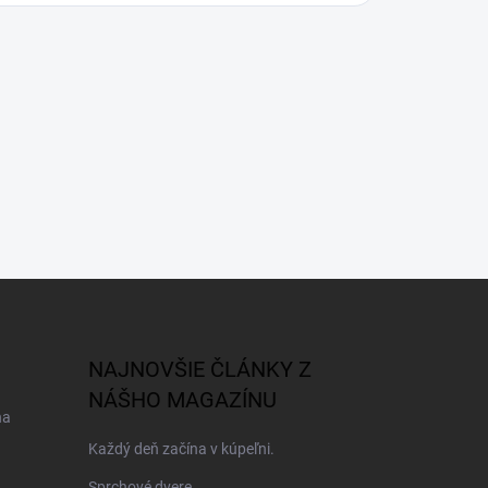
NAJNOVŠIE ČLÁNKY Z
NÁŠHO MAGAZÍNU
na
Každý deň začína v kúpeľni.
Sprchové dvere