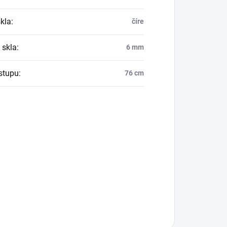
skla
:
číre
 skla
:
6 mm
vstupu
:
76 cm