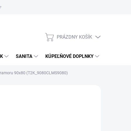
uvy
Showroom Nitra
PRÁZDNY KOŠÍK
NÁKUPNÝ
KOŠÍK
OK
SANITA
KÚPEĽŇOVÉ DOPLNKY
o mramoru 90x80 (T2K_9080CLMS9080)
8,40 €