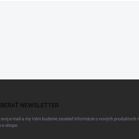
BERAŤ NEWSLETTER
 svoj e-mail a my Vám budeme zasielať informácie o nových produktoch 
 e-shope.