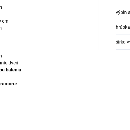
m
výplň 
9 cm
hrúbka
m
šírka 
h
anie dverí
ou balenia
mramoru: