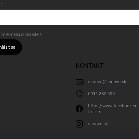
ím e-mailu súhlasíte s
podmienkami ochrany osobných údajov
hlásiť sa
KONTAKT
sanovo
@
sanovo.sk
0911 885 595
https://www.facebook.c
fref=ts
sanovo.sk