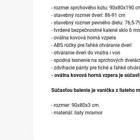
- rozmer sprchového kútu: 90x80x190 c
- stavebný rozmer dverí: 86-91 cm
- stavebný rozmer pevného dielu: 76,5-7
- tvrdené bezpečnostné kalené sklo 6 m
- oválna kovová horná vzpera
- ABS rúčky pre ľahké otváranie dverí
- otváranie dverí do vnútra i von
- spodná tesnenie na sprchových dverác
- zdvíhacie pánty pre tiché a ľahké otvár
- oválna kovová horná vzpera je súčasť
Súčasťou balenia je vanička z liateho 
- rozmer: 90x80x3 cm
- materiál: liaty mramor