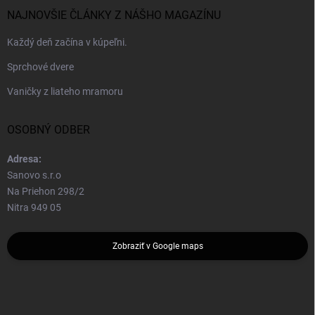
NAJNOVŠIE ČLÁNKY Z NÁŠHO MAGAZÍNU
Každý deň začína v kúpeľni.
Sprchové dvere
Vaničky z liateho mramoru
OSOBNÝ ODBER
Adresa:
Sanovo s.r.o
Na Priehon 298/2
Nitra 949 05
Zobraziť v Google maps