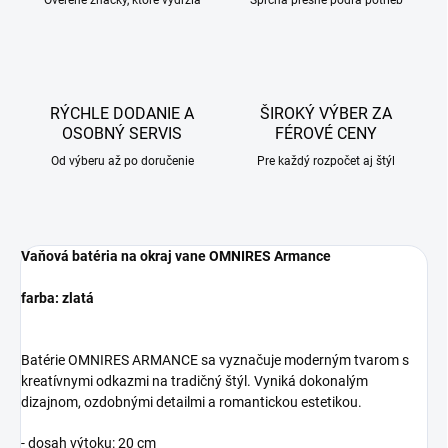
Overené značky, ktoré vydržia
Sprcha presne podľa potrieb
RÝCHLE DODANIE A
ŠIROKÝ VÝBER ZA
OSOBNÝ SERVIS
FÉROVÉ CENY
Od výberu až po doručenie
Pre každý rozpočet aj štýl
Vaňová batéria na okraj vane OMNIRES Armance
farba: zlatá
Batérie OMNIRES ARMANCE sa vyznačuje moderným tvarom s
kreatívnymi odkazmi na tradičný štýl. Vyniká dokonalým
dizajnom, ozdobnými detailmi a romantickou estetikou.
- dosah výtoku: 20 cm