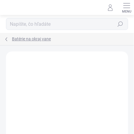
Prejsť
na
obsah
Hľadať
Batérie na okraj vane
Neohodnotené
Podrobnosti hodnotenia
ZNAČKA:
OMNIRES