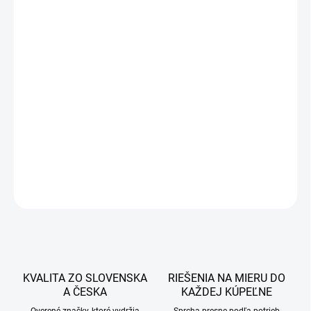
762 €
619,51 € bez DPH
Jednotková
DOBA DODANIE OD 7-14 PRACOVNÝCH DNÍ
cena:
−
+
Pridať do košíka
DETAILNÉ INFORMÁCIE
OPÝTAŤ SA
STRÁŽIŤ
KVALITA ZO SLOVENSKA
RIEŠENIA NA MIERU DO
A ČESKA
KAŽDEJ KÚPEĽNE