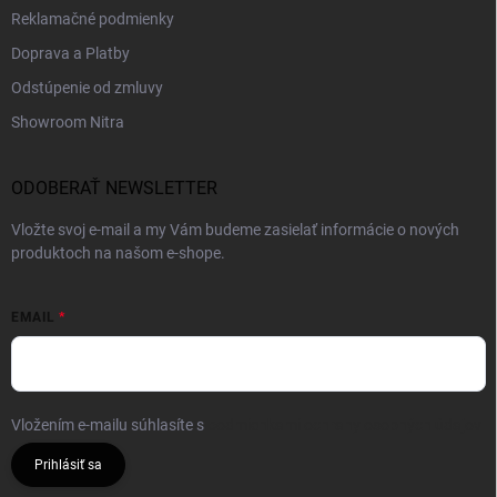
Reklamačné podmienky
Doprava a Platby
Odstúpenie od zmluvy
Showroom Nitra
ODOBERAŤ NEWSLETTER
Vložte svoj e-mail a my Vám budeme zasielať informácie o nových
produktoch na našom e-shope.
EMAIL
Vložením e-mailu súhlasíte s
podmienkami ochrany osobných údajov
Prihlásiť sa