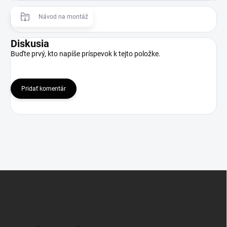
Návod na montáž
Diskusia
Buďte prvý, kto napíše príspevok k tejto položke.
Pridať komentár
Z
á
p
ä
t