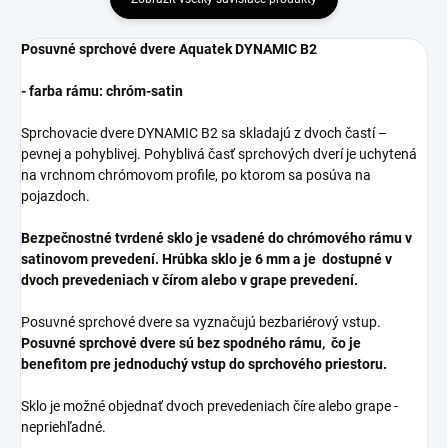
Posuvné sprchové dvere Aquatek DYNAMIC B2
- farba rámu: chróm-satin
Sprchovacie dvere DYNAMIC B2 sa skladajú z dvoch častí –
pevnej a pohyblivej. Pohyblivá časť sprchových dverí je uchytená
na vrchnom chrómovom profile, po ktorom sa posúva na
pojazdoch.
Bezpečnostné tvrdené sklo je vsadené do chrómového rámu v
satinovom prevedení. Hrúbka sklo je 6 mm a je dostupné v
dvoch prevedeniach v čírom alebo v grape prevedení.
Posuvné sprchové dvere sa vyznačujú bezbariérový vstup.
Posuvné sprchové dvere sú bez spodného rámu, čo je
benefitom pre jednoduchý vstup do sprchového priestoru.
Sklo je možné objednať dvoch prevedeniach číre alebo grape -
nepriehľadné.