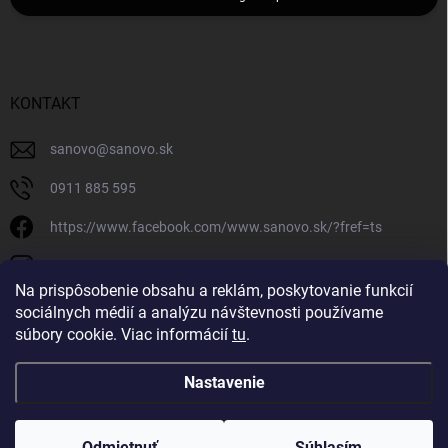
KONTAKT
sanovo
@
sanovo.sk
0911 885 595
https://www.facebook.com/www.sanovo.sk/?fref=ts
sanovo.sk
Na prispôsobenie obsahu a reklám, poskytovanie funkcií
sociálnych médií a analýzu návštevnosti používame
súbory cookie. Viac informácií
tu
.
Nastavenie
Copyright 2026
Sanovo.sk
. Všetky práva vyhradené.
|
Upraviť nastavenie
cookies
Odmietnuť
Súhlasím