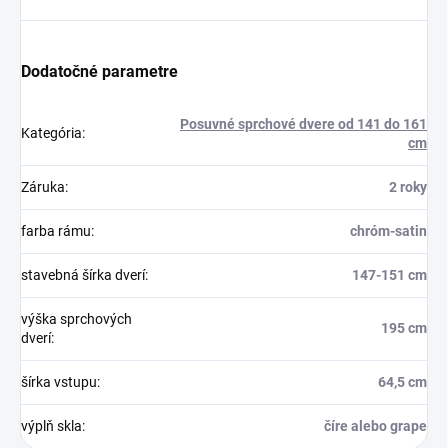
Dodatočné parametre
Posuvné sprchové dvere od 141 do 161
Kategória
:
cm
Záruka
:
2 roky
farba rámu
:
chróm-satin
stavebná šírka dverí
:
147-151 cm
výška sprchových
195 cm
dverí
:
šírka vstupu
:
64,5 cm
výplň skla
:
číre alebo grape