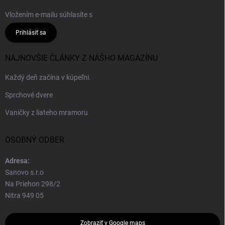
Vložením e-mailu súhlasíte s
podmienkami ochrany osobných údajov
Prihlásiť sa
NAJNOVŠIE ČLÁNKY Z NÁŠHO MAGAZÍNU
Každý deň začína v kúpeľni.
Sprchové dvere
Vaničky z liateho mramoru
OSOBNÝ ODBER
Adresa:
Sanovo s.r.o
Na Priehon 298/2
Nitra 949 05
Zobraziť v Google maps