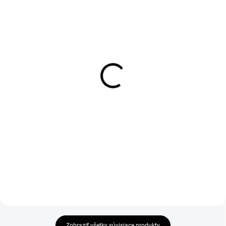
SKLADOM
SKLADOM
Sprchový set OLO s
Sprchový set OLO s
batériou ULTRA-10
batériou ULTRA-10
chróm (OLBA625125)
čierny (OLBA625123)
263,20 €
266,40 €
213,98 € bez DPH
216,59 € bez DPH
Do košíka
Do košíka
Zobraziť všetky súvisiace produkty