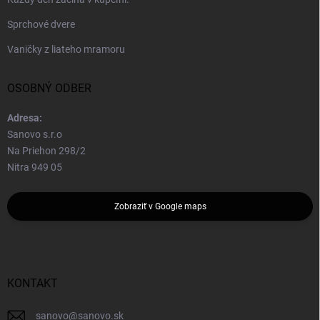
Sprchové dvere
Vaničky z liateho mramoru
OSOBNÝ ODBER
Adresa:
Sanovo s.r.o
Na Priehon 298/2
Nitra 949 05
Zobraziť v Google maps
KONTAKT
sanovo
@
sanovo.sk