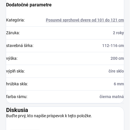
Dodatočné parametre
Kategória
:
Posuvné sprchové dvere od 101 do 121 cm
Záruka
:
2 roky
stavebná šírka
:
112-116 cm
výška
:
200 cm
výplň skla
:
číre sklo
hrúbka skla
:
6 mm
farba rámu
:
čierna matná
Diskusia
Buďte prvý, kto napíše príspevok k tejto položke.