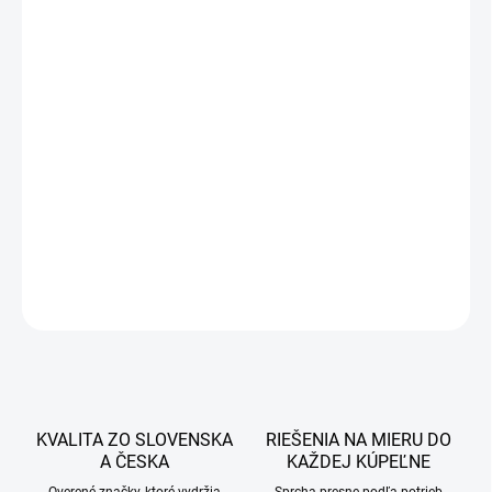
603 €
490,24 € bez DPH
Jednotková
SKLADOM
cena:
−
+
Pridať do košíka
DETAILNÉ INFORMÁCIE
OPÝTAŤ SA
STRÁŽIŤ
KVALITA ZO SLOVENSKA
RIEŠENIA NA MIERU DO
A ČESKA
KAŽDEJ KÚPEĽNE