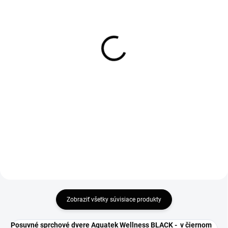
SKLADOM
SKLADOM
Vogi. BLACK 70 -
Vogi. BLACK 80 -
nerezový sprchový žľab
nerezový sprchový žľab
70 cm (RD70SET.BLACK)
80 cm (RD80SET.BLACK)
196,80 €
208,80 €
160 € bez DPH
169,76 € bez DPH
Do košíka
Do košíka
Zobraziť všetky súvisiace produkty
Posuvné sprchové dvere Aquatek Wellness BLACK - v čiernom