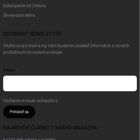
Odstúpenie od zmluvy
Showroom Nitra
ODOBERAŤ NEWSLETTER
Vložte svoj e-mail a my Vám budeme zasielať informácie o nových
produktoch na našom e-shope.
EMAIL
Vložením e-mailu súhlasíte s
podmienkami ochrany osobných údajov
Prihlásiť sa
NAJNOVŠIE ČLÁNKY Z NÁŠHO MAGAZÍNU
Každý deň začína v kúpeľni.