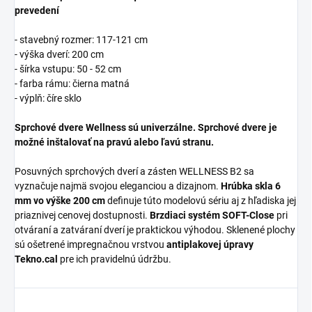
prevedení
- stavebný rozmer: 117-121 cm
- výška dverí: 200 cm
- šírka vstupu: 50 - 52 cm
- farba rámu: čierna matná
- výplň: číre sklo
Sprchové dvere Wellness sú univerzálne. S
prchové dvere je
možné inštalovať na pravú alebo ľavú stranu.
Posuvných sprchových dverí a zásten WELLNESS B2 sa
vyznačuje najmä svojou eleganciou a dizajnom.
Hrúbka skla 6
mm vo výške 200 cm
definuje túto modelovú sériu aj z hľadiska jej
priaznivej cenovej dostupnosti.
Brzdiaci systém SOFT-Close
pri
otváraní a zatváraní dverí je praktickou výhodou. Sklenené plochy
sú ošetrené impregnačnou vrstvou
antiplakovej úpravy
Tekno.cal
pre ich pravidelnú údržbu.