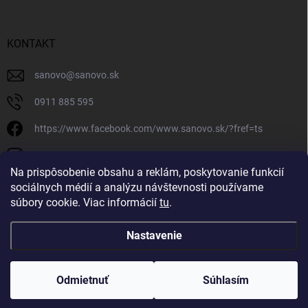
KONTAKT
sanovo
@
sanovo.sk
0911 885 595
https://www.facebook.com/www.sanovo.sk/?fref=ts
sanovo.sk
Na prispôsobenie obsahu a reklám, poskytovanie funkcií
sociálnych médií a analýzu návštevnosti používame
súbory cookie. Viac informácií
tu
.
Nastavenie
Copyright 2026
Sanovo.sk
. Všetky práva vyhradené.
|
Upraviť nastavenie
cookies
Odmietnuť
Súhlasím
Vytvoril Shoptet