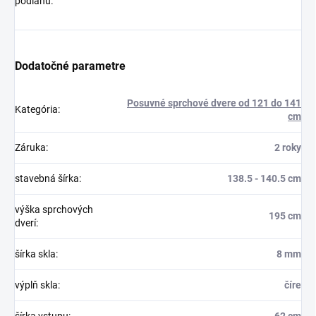
podlahu.
Dodatočné parametre
Posuvné sprchové dvere od 121 do 141
Kategória
:
cm
Záruka
:
2 roky
stavebná šírka
:
138.5 - 140.5 cm
výška sprchových
195 cm
dverí
:
šírka skla
:
8 mm
výplň skla
:
číre