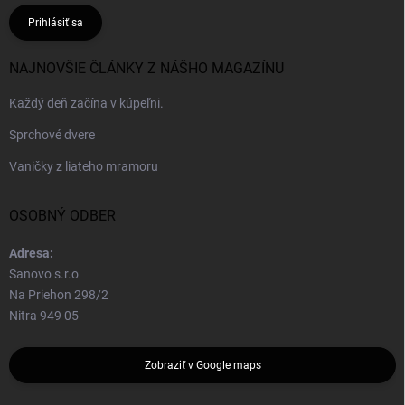
Prihlásiť sa
NAJNOVŠIE ČLÁNKY Z NÁŠHO MAGAZÍNU
Každý deň začína v kúpeľni.
Sprchové dvere
Vaničky z liateho mramoru
OSOBNÝ ODBER
Adresa:
Sanovo s.r.o
Na Priehon 298/2
Nitra 949 05
Zobraziť v Google maps