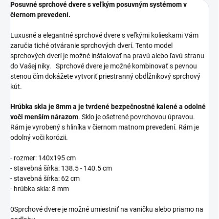
Posuvné sprchové dvere s veľkým posuvným systémom v
čiernom prevedení.
Luxusné a elegantné sprchové dvere s veľkými kolieskami Vám
zaručia tiché otváranie sprchových dverí. Tento model
sprchových dverí je možné inštalovať na pravú alebo ľavú stranu
do Vašej niky. Sprchové dvere je možné kombinovať s pevnou
stenou čím dokážete vytvoriť priestranný obdĺžnikový sprchový
kút.
Hrúbka skla je 8mm a je tvrdené bezpečnostné kalené a odolné
voči menším nárazom
. Sklo je ošetrené povrchovou úpravou.
Rám je vyrobený s hliníka v čiernom matnom prevedení. Rám je
odolný voči korózii.
- rozmer: 140x195 cm
- stavebná šírka: 138.5 - 140.5 cm
- stavebná šírka: 62 cm
- hrúbka skla: 8 mm
0Sprchové dvere je možné umiestniť na vaničku alebo priamo na