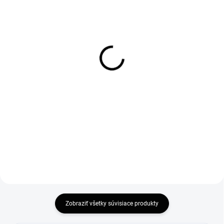
SKLADOM
SKLADOM
Vogi. BLACK 60 -
Vogi. BLACK 70 -
nerezový sprchový žľab
nerezový sprchový žľab
60 cm (RD60SET.BLACK)
70 cm (RD70SET.BLACK)
181,80 €
196,80 €
147,80 € bez DPH
160 € bez DPH
Do košíka
Do košíka
Zobraziť všetky súvisiace produkty