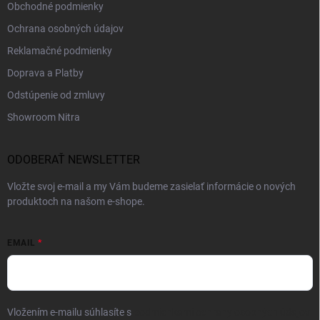
Obchodné podmienky
Ochrana osobných údajov
Reklamačné podmienky
Doprava a Platby
Odstúpenie od zmluvy
Showroom Nitra
ODOBERAŤ NEWSLETTER
Vložte svoj e-mail a my Vám budeme zasielať informácie o nových
produktoch na našom e-shope.
EMAIL
Vložením e-mailu súhlasíte s
podmienkami ochrany osobných údajov