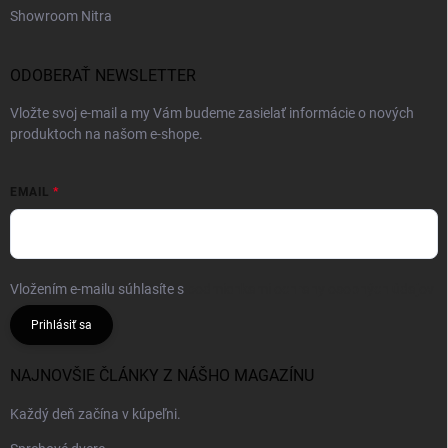
Showroom Nitra
ODOBERAŤ NEWSLETTER
Vložte svoj e-mail a my Vám budeme zasielať informácie o nových
produktoch na našom e-shope.
EMAIL
Vložením e-mailu súhlasíte s
podmienkami ochrany osobných údajov
Prihlásiť sa
NAJNOVŠIE ČLÁNKY Z NÁŠHO MAGAZÍNU
Každý deň začína v kúpeľni.