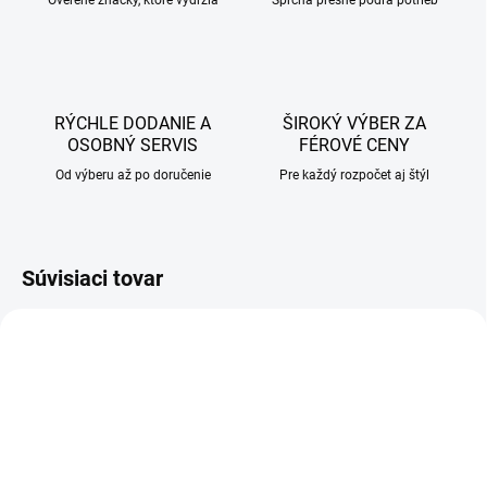
Overené značky, ktoré vydržia
Sprcha presne podľa potrieb
RÝCHLE DODANIE A
ŠIROKÝ VÝBER ZA
OSOBNÝ SERVIS
FÉROVÉ CENY
Od výberu až po doručenie
Pre každý rozpočet aj štýl
Súvisiaci tovar
AKCIA