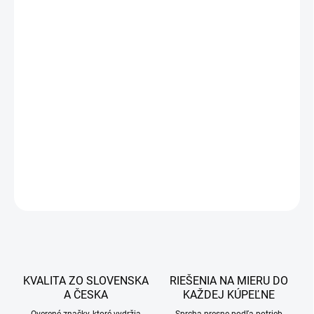
60 €
51 €
41,46 € bez DPH
Jednotková
SKLADOM
cena:
−
+
Pridať do košíka
DETAILNÉ INFORMÁCIE
OPÝTAŤ SA
STRÁŽIŤ
KVALITA ZO SLOVENSKA
RIEŠENIA NA MIERU DO
A ČESKA
KAŽDEJ KÚPEĽNE