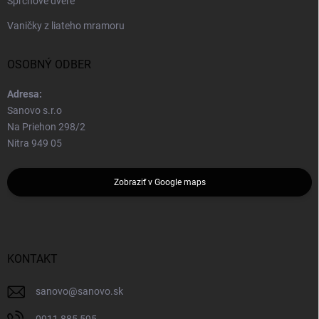
Sprchové dvere
Vaničky z liateho mramoru
OSOBNÝ ODBER
Adresa:
Sanovo s.r.o
Na Priehon 298/2
Nitra 949 05
Zobraziť v Google maps
KONTAKT
sanovo
@
sanovo.sk