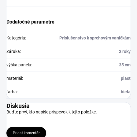
Dodatočné parametre
Kategória
:
Príslušenstvo k sprchovým vaničkám
Záruka
:
2 roky
výška panelu
:
35 cm
materiál
:
plast
farba
:
biela
Diskusia
Buďte prvý, kto napíše príspevok k tejto položke.
Pridať komentár