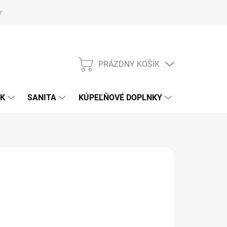
uvy
Showroom Nitra
PRÁZDNY KOŠÍK
NÁKUPNÝ
KOŠÍK
OK
SANITA
KÚPEĽŇOVÉ DOPLNKY
€