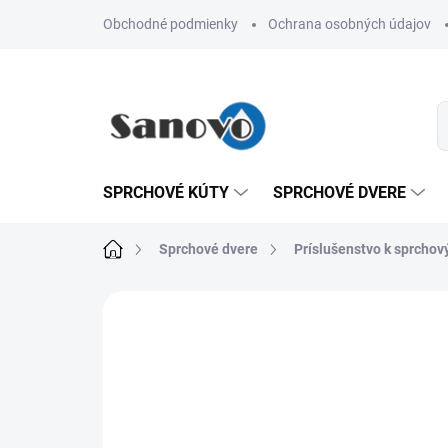
Prejsť
Obchodné podmienky
Ochrana osobných údajov
na
obsah
SPRCHOVÉ KÚTY
SPRCHOVÉ DVERE
Domov
Sprchové dvere
Príslušenstvo k sprcho
Neohodnotené
Podrobnosti hodn
AKCIA