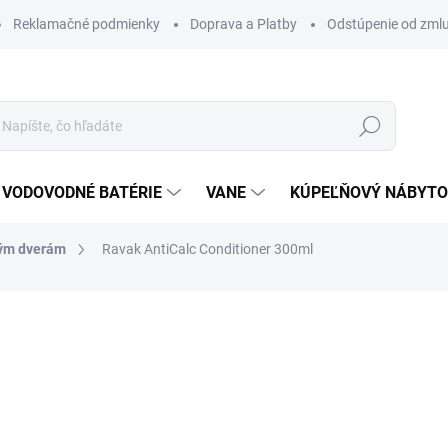
Reklamačné podmienky
Doprava a Platby
Odstúpenie od zml
Hľadať
VODOVODNÉ BATÉRIE
VANE
KÚPEĽŇOVÝ NÁBYT
vým dverám
Ravak AntiCalc Conditioner 300ml
otenia
ZNAČKA:
RAVAK
16,90 €
13,50 
10,98 € bez DPH