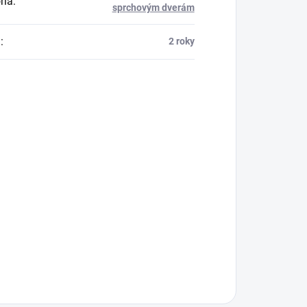
ria
:
sprchovým dverám
a
:
2 roky