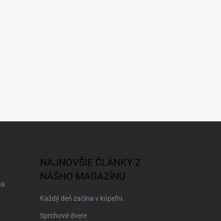
NAJNOVŠIE ČLÁNKY Z
NÁŠHO MAGAZÍNU
na
Každý deň začína v kúpeľni.
Sprchové dvere