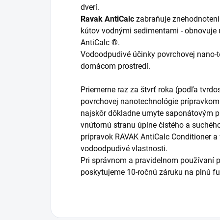
dverí.
Ravak AntiCalc
zabraňuje znehodnoteniu
kútov vodnými sedimentami - obnovuje 
AntiCalc ®.
Vodoodpudivé účinky povrchovej nano-t
domácom prostredí.
Priemerne raz za štvrť roka (podľa tvrd
povrchovej nanotechnológie prípravkom 
najskôr dôkladne umyte saponátovým p
vnútornú stranu úplne čistého a suchéh
prípravok RAVAK AntiCalc Conditioner a 
vodoodpudivé vlastnosti.
Pri správnom a pravidelnom používaní p
poskytujeme 10-ročnú záruku na plnú f