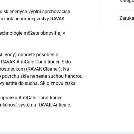
Kategó
 sklenených výplní sprchovacích
Záruk
účinok ochrannej vrstvy RAVAK
echnológie môžete obnoviť aj v
osti vody) obnovte pôsobenie
RAVAK AntiCalc Conditioner. Sklo
rostriedkom (RAVAK Cleaner). Na
o povrchu skla naneste suchou handrou
vyleštite do sucha. Sklo znovu získa
rípravku AntiCalc Conditioner
unkčnosť systému RAVAK Anticalc.