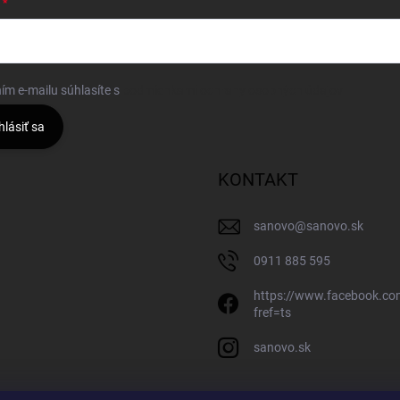
ím e-mailu súhlasíte s
podmienkami ochrany osobných údajov
hlásiť sa
KONTAKT
sanovo
@
sanovo.sk
0911 885 595
https://www.facebook.c
fref=ts
sanovo.sk