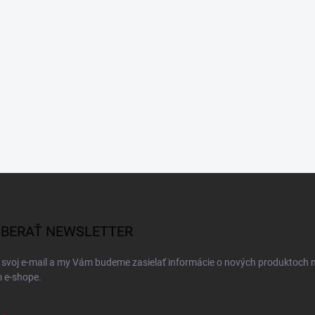
BERAŤ NEWSLETTER
 svoj e-mail a my Vám budeme zasielať informácie o nových produktoch 
 e-shope.