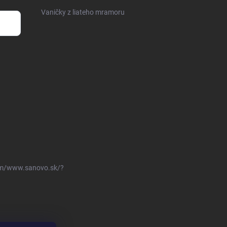
Vaničky z liateho mramoru
om/www.sanovo.sk/?