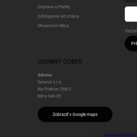
EMAIL
Doprava a Platby
Odstúpenie od zmluvy
Showroom Nitra
Vložen
Pri
OSOBNÝ ODBER
Adresa:
Sanovo s.r.o
Na Priehon 298/2
Nitra 949 05
Zobraziť v Google maps