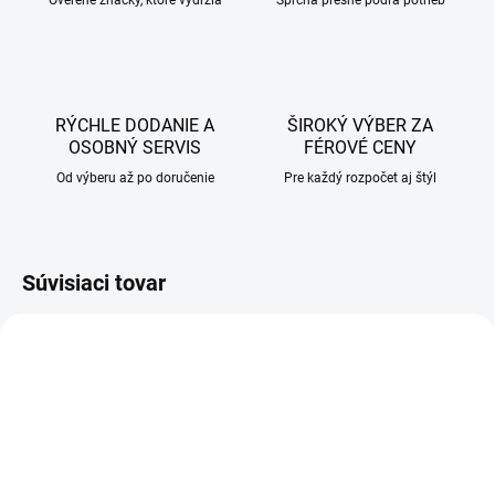
Overené značky, ktoré vydržia
Sprcha presne podľa potrieb
RÝCHLE DODANIE A
ŠIROKÝ VÝBER ZA
OSOBNÝ SERVIS
FÉROVÉ CENY
Od výberu až po doručenie
Pre každý rozpočet aj štýl
Súvisiaci tovar
AKCIA