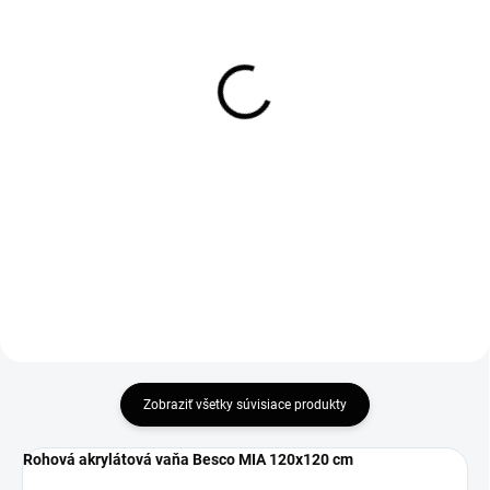
DOBA DODANIA DO 7 PRACOVNÝCH
SKLADOM
DNÍ
Alcadrain - sifón vaňový
Predný panel k vani
automat A51CR chróm
Besco MIA
38 €
121,55 €
30,89 € bez DPH
98,82 € bez DPH
Do košíka
Do košíka
Zobraziť všetky súvisiace produkty
Rohová akrylátová vaňa Besco MIA 120x120 cm