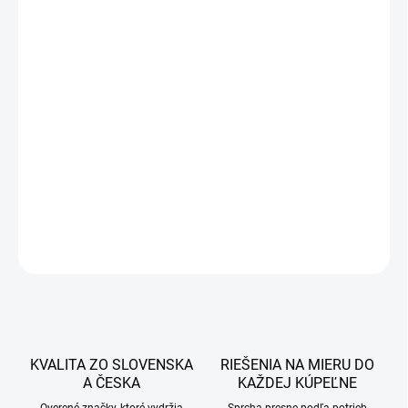
343,20 €
291,72 €
237,17 € bez DPH
Jednotková
DOBA DODANIA DO 7 PRACOVNÝCH DNÍ
cena:
−
+
Pridať do košíka
DETAILNÉ INFORMÁCIE
OPÝTAŤ SA
STRÁŽIŤ
KVALITA ZO SLOVENSKA
RIEŠENIA NA MIERU DO
A ČESKA
KAŽDEJ KÚPEĽNE