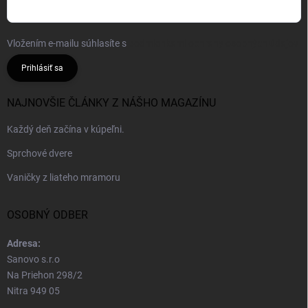
Vložením e-mailu súhlasíte s
podmienkami ochrany osobných údajov
Prihlásiť sa
NAJNOVŠIE ČLÁNKY Z NÁŠHO MAGAZÍNU
Každý deň začína v kúpeľni.
Sprchové dvere
Vaničky z liateho mramoru
OSOBNÝ ODBER
Adresa:
Sanovo s.r.o
Na Priehon 298/2
Nitra 949 05