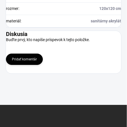
rozmer
:
120x120 cm
materiál
:
sanitárny akrylát
Diskusia
Buďte prvý, kto napíše príspevok k tejto položke.
Pridať komentár
Z
á
p
ä