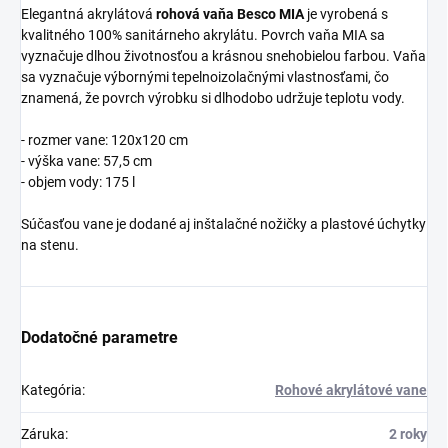
Elegantná akrylátová
rohová vaňa Besco MIA
je vyrobená s
kvalitného 100% sanitárneho akrylátu. Povrch vaňa MIA sa
vyznačuje dlhou životnosťou a krásnou snehobielou farbou. Vaňa
sa vyznačuje
výbornými tepelnoizolačnými vlastnosťami, čo
znamená, že povrch výrobku si dlhodobo udržuje teplotu vody.
- rozmer vane: 120x120 cm
- výška vane: 57,5 cm
- objem vody: 175 l
Súčasťou vane je dodané aj inštalačné nožičky a plastové úchytky
na stenu.
Dodatočné parametre
Kategória
:
Rohové akrylátové vane
Záruka
:
2 roky