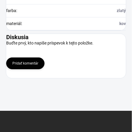
farba
:
zlatý
materiál
:
kov
Diskusia
Buďte prvý, kto napíše príspevok k tejto položke.
Pridať komentár
Z
á
p