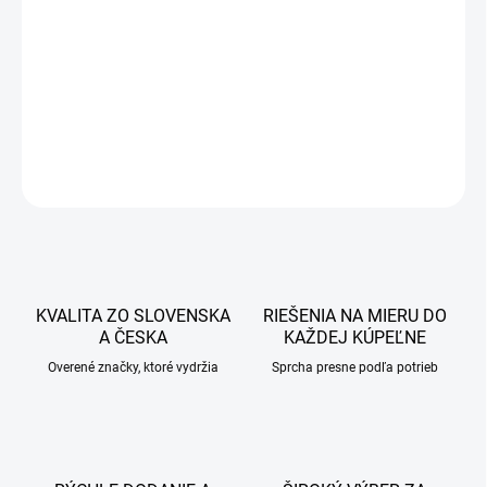
cena:
−
+
Pridať do košíka
DETAILNÉ INFORMÁCIE
OPÝTAŤ SA
STRÁŽIŤ
KVALITA ZO SLOVENSKA
RIEŠENIA NA MIERU DO
A ČESKA
KAŽDEJ KÚPEĽNE
Overené značky, ktoré vydržia
Sprcha presne podľa potrieb