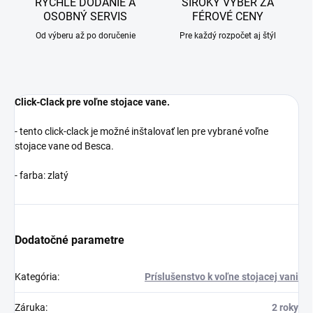
RÝCHLE DODANIE A
ŠIROKÝ VÝBER ZA
OSOBNÝ SERVIS
FÉROVÉ CENY
Od výberu až po doručenie
Pre každý rozpočet aj štýl
Click-Clack pre voľne stojace vane.
- tento click-clack je možné inštalovať len pre vybrané voľne
stojace vane od Besca.
- farba: zlatý
Dodatočné parametre
Kategória
:
Príslušenstvo k voľne stojacej vani
Záruka
:
2 roky