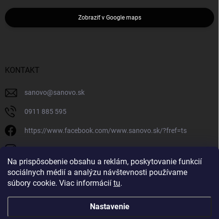
Zobraziť v Google maps
KONTAKT
sanovo
@
sanovo.sk
0911 885 595
https://www.facebook.com/www.sanovo.sk/?fref=ts
sanovo.sk
Na prispôsobenie obsahu a reklám, poskytovanie funkcií
sociálnych médií a analýzu návštevnosti používame
súbory cookie. Viac informácií
tu
.
Nastavenie