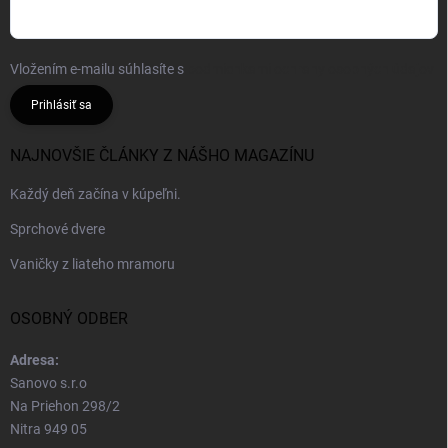
Vložením e-mailu súhlasíte s
podmienkami ochrany osobných údajov
Prihlásiť sa
NAJNOVŠIE ČLÁNKY Z NÁŠHO MAGAZÍNU
Každý deň začína v kúpeľni.
Sprchové dvere
Vaničky z liateho mramoru
OSOBNÝ ODBER
Adresa:
Sanovo s.r.o
Na Priehon 298/2
Nitra 949 05