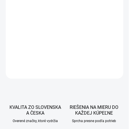
32 €
26,02 € bez DPH
Jednotková
SKLADOM
cena:
−
+
Pridať do košíka
DETAILNÉ INFORMÁCIE
OPÝTAŤ SA
STRÁŽIŤ
KVALITA ZO SLOVENSKA
RIEŠENIA NA MIERU DO
A ČESKA
KAŽDEJ KÚPEĽNE
Overené značky, ktoré vydržia
Sprcha presne podľa potrieb