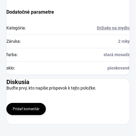
Dodatočné parametre
Kategória
:
Držiaky na mydlo
Záruka
:
2 roky
farba
:
stará mosadz
sklo
:
pieskované
Diskusia
Buďte prvý, kto napíše príspevok k tejto položke.
Pridať komentár