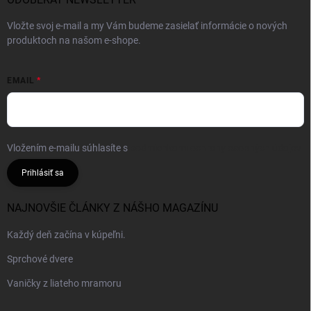
Vložte svoj e-mail a my Vám budeme zasielať informácie o nových
produktoch na našom e-shope.
EMAIL
Vložením e-mailu súhlasíte s
podmienkami ochrany osobných údajov
Prihlásiť sa
NAJNOVŠIE ČLÁNKY Z NÁŠHO MAGAZÍNU
Každý deň začína v kúpeľni.
Sprchové dvere
Vaničky z liateho mramoru