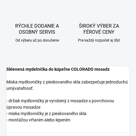
RÝCHLE DODANIE A
ŠIROKÝ VÝBER ZA
OSOBNÝ SERVIS
FÉROVÉ CENY
Od výberu až po doručenie
Pre každý rozpočet aj štýl
Sklenená mydelnička do kúpeľne COLORADO mosadz
Miska mydlovničky z pieskovaného skla zabezpečuje jednoduchú
umývateľnosť.
- držiak mydlovničky je vyrobený z mosadze s povrchovou
úpravou mosadze
- miska mydlovničky je z pieskovaného skla
- montážou vŕtaním alebo lepením