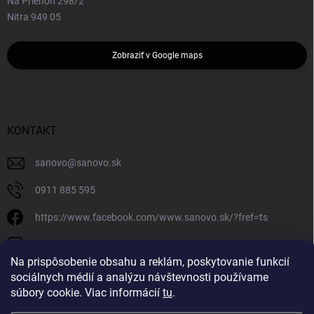
Na Priehon 298/2
Nitra 949 05
Zobraziť v Google maps
KONTAKT
sanovo
@
sanovo.sk
0911 885 595
https://www.facebook.com/www.sanovo.sk/?fref=ts
sanovo.sk
Na prispôsobenie obsahu a reklám, poskytovanie funkcií
sociálnych médií a analýzu návštevnosti používame
súbory cookie. Viac informácií
tu
.