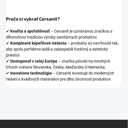
Prečo si vybrať Cersanit?
✔
Kvalita a spoľahlivosť
– Cersanit je uznávanou značkou s
dlhoročnou tradíciou výroby sanitárnych produktov.
✔
Komplexné kúpeľňové riešenia
– produkty sú navrhnuté tak,
aby spolu perfektne ladili a zabezpečili funkčný a estetický
priestor.
✔
Dostupnosť v celej Európe
– značka pôsobí na mnohých
trhoch vrátane Slovenska, Česka, Maďarska či Nemecka.
✔
Inovatívne technológie
– Cersanit investuje do moderných
riešení a kvalitných materiálov pre dlhú životnosť produktov
Z