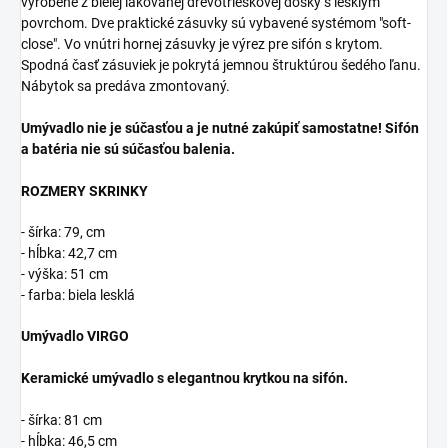
vyrobené z bielej lakovanej drevotrieskovej dosky s lesklým
povrchom. Dve praktické zásuvky sú vybavené systémom "soft-
close". Vo vnútri hornej zásuvky je výrez pre sifón s krytom.
Spodná časť zásuviek je pokrytá jemnou štruktúrou šedého ľanu.
Nábytok sa predáva zmontovaný.
Umývadlo nie je súčasťou a je nutné zakúpiť samostatne! Sifón
a batéria nie sú súčasťou balenia.
ROZMERY SKRINKY
- šírka: 79, cm
- hĺbka: 42,7 cm
- výška: 51 cm
- farba: biela lesklá
Umývadlo VIRGO
Keramické umývadlo s elegantnou krytkou na sifón.
- šírka: 81 cm
- hĺbka: 46,5 cm