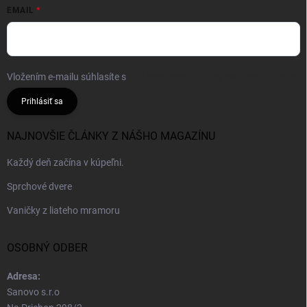
EMAIL
Vložením e-mailu súhlasíte s
podmienkami ochrany osobných údajov
Prihlásiť sa
NAJNOVŠIE ČLÁNKY Z NÁŠHO MAGAZÍNU
Každý deň začína v kúpeľni.
Sprchové dvere
Vaničky z liateho mramoru
OSOBNÝ ODBER
Adresa:
Sanovo s.r.o