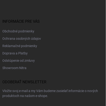
á
p
ä
t
i
INFORMÁCIE PRE VÁS
e
Obchodné podmienky
Ochrana osobných údajov
Reklamačné podmienky
Doprava a Platby
Odstúpenie od zmluvy
Showroom Nitra
ODOBERAŤ NEWSLETTER
Vložte svoj e-mail a my Vám budeme zasielať informácie o nových
produktoch na našom e-shope.