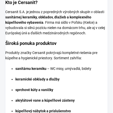
Kto je Cersanit?
Cersanit S.A. je jednou z popredných výrobných skupín v oblasti
sanitárnej keramiky, obkladov, dlažieb a komplexného
kúpeľňového vybavenia
. Firma má sídlo v Poľsku (Kielce) a
vybudovala si silnú pozíciu nielen na domácom trhu, ale aj v celej
Európskej únii a ďalších medzinárodných regiónoch.
Široká ponuka produktov
Produkty značky Cersanit pokrývajú kompletné riešenia pre
kúpeľne a hygienické priestory. Sortiment zahŕňa:
sanitárnu keramiku
– WC misy, umývadlá, bidety
keramické obklady a dlažby
sprchové kúty a vaničky
akrylátové vane a kúpeľňové zásteny
kúpeľňový nábytok a príslušenstvo