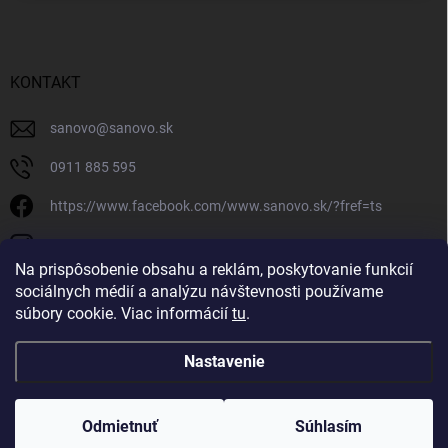
KONTAKT
sanovo
@
sanovo.sk
0911 885 595
https://www.facebook.com/www.sanovo.sk/?fref=ts
sanovo.sk
Na prispôsobenie obsahu a reklám, poskytovanie funkcií
sociálnych médií a analýzu návštevnosti používame
súbory cookie. Viac informácií
tu
.
Nastavenie
Copyright 2026
Sanovo.sk
. Všetky práva vyhradené.
|
Upraviť nastavenie
cookies
Odmietnuť
Súhlasím