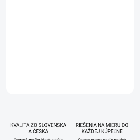
421 €
357,85 €
290,93 € bez DPH
Jednotková
DOBA DODANIA DO 7 PRACOVNÝCH DNÍ
cena:
−
+
Pridať do košíka
DETAILNÉ INFORMÁCIE
OPÝTAŤ SA
STRÁŽIŤ
KVALITA ZO SLOVENSKA
RIEŠENIA NA MIERU DO
A ČESKA
KAŽDEJ KÚPEĽNE