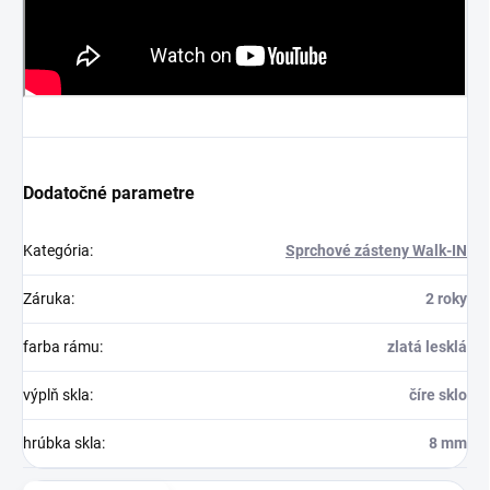
Dodatočné parametre
Kategória
:
Sprchové zásteny Walk-IN
Záruka
:
2 roky
farba rámu
:
zlatá lesklá
výplň skla
:
číre sklo
hrúbka skla
:
8 mm