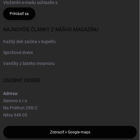
Vložením e-mailu súhlasíte s
podmienkami ochrany osobných údajov
Prihlásiť sa
NAJNOVŠIE ČLÁNKY Z NÁŠHO MAGAZÍNU
Každý deň začína v kúpeľni.
Sprchové dvere
Vaničky z liateho mramoru
OSOBNÝ ODBER
Adresa:
Sanovo s.r.o
Na Priehon 298/2
Nitra 949 05
Zobraziť v Google maps