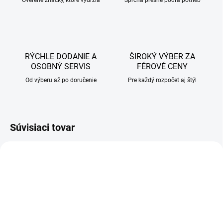
Overené značky, ktoré vydržia
Sprcha presne podľa potrieb
RÝCHLE DODANIE A
ŠIROKÝ VÝBER ZA
OSOBNÝ SERVIS
FÉROVÉ CENY
Od výberu až po doručenie
Pre každý rozpočet aj štýl
Súvisiaci tovar