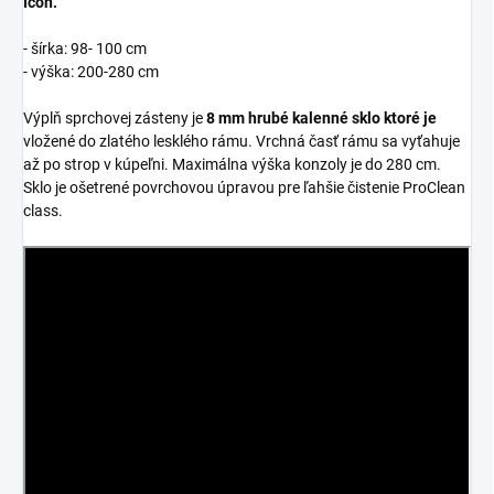
Icon.
- šírka: 98- 100 cm
- výška: 200-280 cm
Výplň sprchovej zásteny je
8 mm hrubé kalenné sklo ktoré je
vložené do zlatého lesklého rámu. Vrchná časť rámu sa vyťahuje
až po strop v kúpeľni. Maximálna výška konzoly je do 280 cm.
Sklo je ošetrené povrchovou úpravou pre ľahšie čistenie ProClean
class.