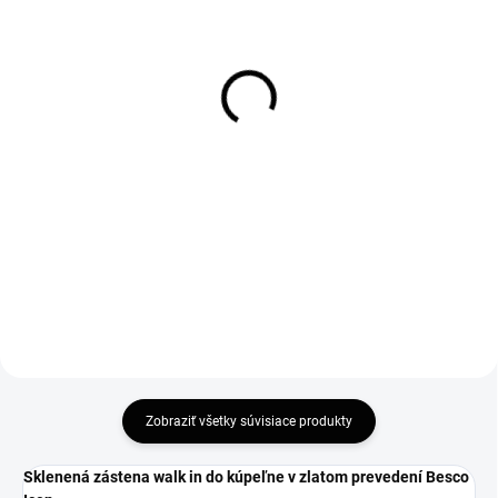
SKLADOM
SKLADOM
Vogi. GOLD 70 -
Vogi. GOLD 80 -
nerezový sprchový žľab
nerezový sprchový žľab
70 cm (RD70SET.GOLD)
80 cm (RD80SET.GOLD)
270 €
284,40 €
219,51 € bez DPH
231,22 € bez DPH
Do košíka
Do košíka
Zobraziť všetky súvisiace produkty
Sklenená zástena walk in do kúpeľne v zlatom prevedení Besco