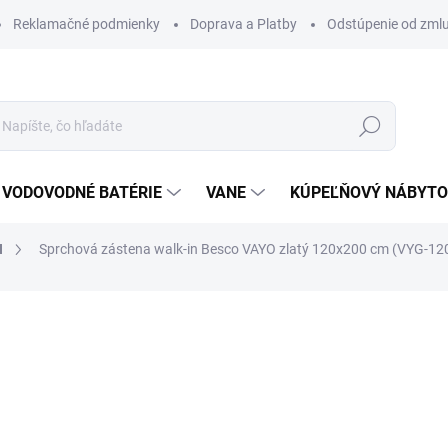
Reklamačné podmienky
Doprava a Platby
Odstúpenie od zml
Hľadať
VODOVODNÉ BATÉRIE
VANE
KÚPEĽŇOVÝ NÁBYT
N
Sprchová zástena walk-in Besco VAYO zlatý 120x200 cm (VYG-12
otenia
ZNAČKA:
BESCO
445 €
378,25 €
307,52 € bez DPH