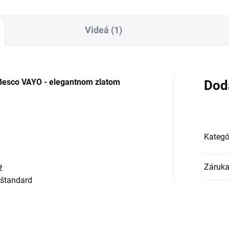
Videá (1)
Besco VAYO - elegantnom zlatom
Dod
Kategó
Záruk
ž
 štandard