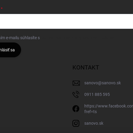
ím e-mailu súhlasíte s
podmienkami ochrany osobných údajov
hlásiť sa
KONTAKT
sanovo
@
sanovo.sk
0911 885 595
https://www.facebook.c
fref=ts
sanovo.sk