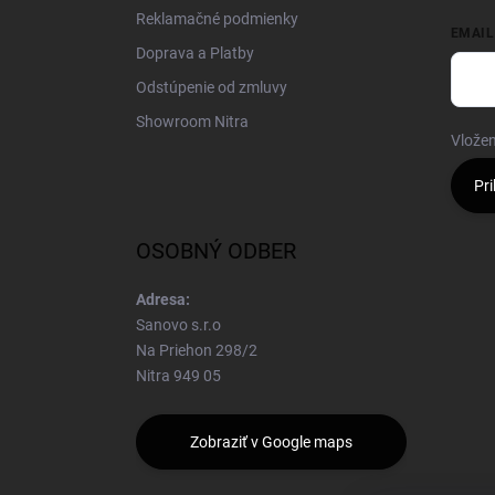
Reklamačné podmienky
EMAIL
Doprava a Platby
Odstúpenie od zmluvy
Showroom Nitra
Vložen
Pri
OSOBNÝ ODBER
Adresa:
Sanovo s.r.o
Na Priehon 298/2
Nitra 949 05
Zobraziť v Google maps