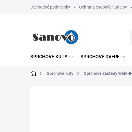
Prejsť
Obchodné podmienky
Ochrana osobných údajov
na
obsah
SPRCHOVÉ KÚTY
SPRCHOVÉ DVERE
Domov
Sprchové kúty
Sprchové zásteny Walk-I
Neohodnotené
Podrobnosti hodn
AKCIA