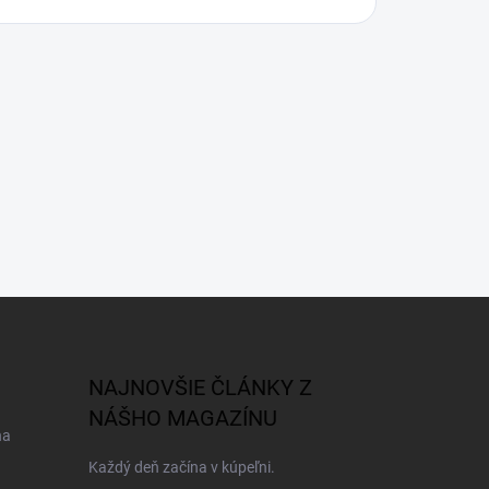
NAJNOVŠIE ČLÁNKY Z
NÁŠHO MAGAZÍNU
na
Každý deň začína v kúpeľni.