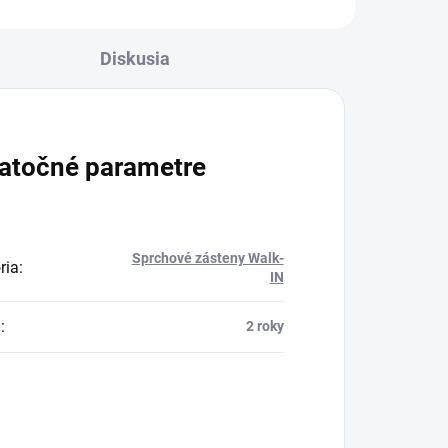
Diskusia
atočné parametre
Sprchové zásteny Walk-
ria
:
IN
a
:
2 roky