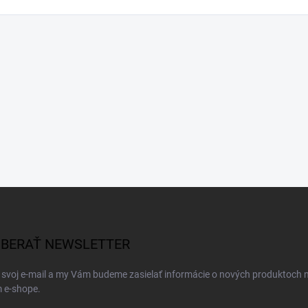
BERAŤ NEWSLETTER
 svoj e-mail a my Vám budeme zasielať informácie o nových produktoch 
 e-shope.