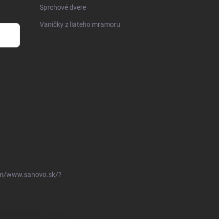
Sprchové dvere
Vaničky z liateho mramoru
om/www.sanovo.sk/?