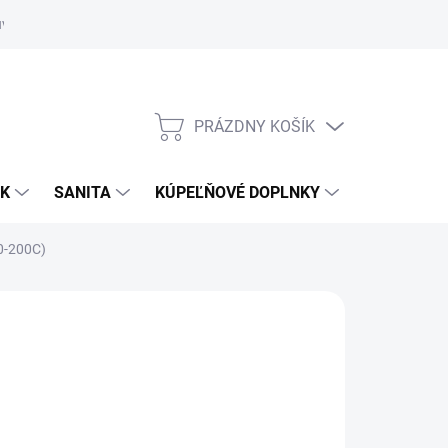
uvy
Showroom Nitra
PRÁZDNY KOŠÍK
NÁKUPNÝ
KOŠÍK
OK
SANITA
KÚPEĽŇOVÉ DOPLNKY
0-200C)