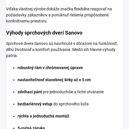
Vďaka vlastnej výrobe dokáže značka flexibilne reagovať na
požiadavky zákazníkov a ponúknuť riešenia prispôsobené
konkrétnemu priestoru.
Výhody sprchových dverí Sanovo
Sprchové dvere Sanovo sú navrhnuté s dôrazom na funkčnosť,
dlhú životnosť a komfort používania. Medzi ich hlavné výhody
patria:
robustný rám v chrómovanej úprave
nastaviteľnosť stavebnej šírky až o 5 cm
zdvíhací pánt
pre jednoduchšie a tiché otváranie
bezbariérový vstup
do sprchového kúta
rýchla a jednoduchá montáž
5-ročná záruka