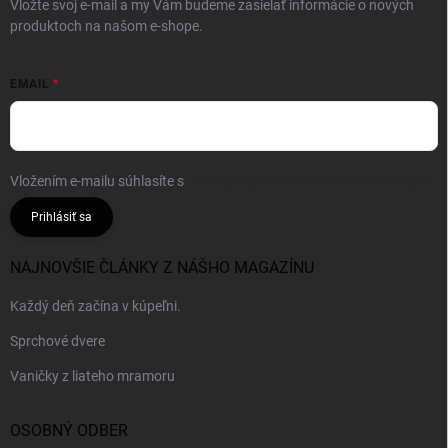
Vložte svoj e-mail a my Vám budeme zasielať informácie o nových
produktoch na našom e-shope.
EMAIL
Vložením e-mailu súhlasíte s
podmienkami ochrany osobných údajov
Prihlásiť sa
NAJNOVŠIE ČLÁNKY Z NÁŠHO MAGAZÍNU
Každý deň začína v kúpeľni.
Sprchové dvere
Vaničky z liateho mramoru
OSOBNÝ ODBER