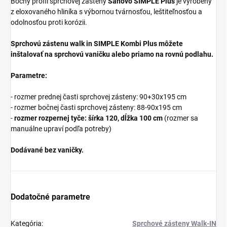
Bočný profil sprchovej zásteny
Sanovo SIMPLE Plus
je vyrobený
z eloxovaného hliníka s výbornou tvárnosťou, leštiteľnosťou a
odolnosťou proti korózii.
Sprchovú zástenu walk in
SIMPLE Kombi Plus môžete
inštalovať na sprchovú vaničku alebo priamo na rovnú podlahu.
Parametre:
- rozmer prednej časti sprchovej zásteny: 90+30x195 cm
- rozmer bočnej časti sprchovej zásteny: 88-90x195 cm
-
rozmer rozpernej tyče: šírka 120, dĺžka 100 cm
(rozmer sa
manuálne upraví podľa potreby)
Dodávané bez vaničky.
Dodatočné parametre
Kategória
:
Sprchové zásteny Walk-IN