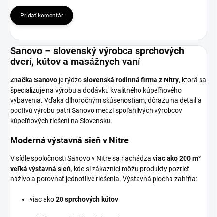
Pridať komentár
Sanovo – slovenský výrobca sprchových
dverí, kútov a masážnych vaní
Značka Sanovo
je rýdzo
slovenská rodinná firma z Nitry
, ktorá sa
špecializuje na výrobu a dodávku kvalitného kúpeľňového
vybavenia. Vďaka dlhoročným skúsenostiam, dôrazu na detail a
poctivú výrobu patrí Sanovo medzi spoľahlivých výrobcov
kúpeľňových riešení na Slovensku.
Moderná výstavná sieň v Nitre
V sídle spoločnosti Sanovo v Nitre sa nachádza
viac ako 200 m²
veľká výstavná sieň
, kde si zákazníci môžu produkty pozrieť
naživo a porovnať jednotlivé riešenia. Výstavná plocha zahŕňa:
viac ako
20 sprchových kútov