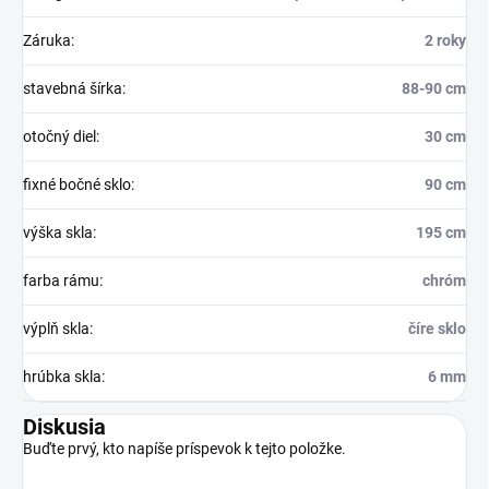
Záruka
:
2 roky
stavebná šírka
:
88-90 cm
otočný diel
:
30 cm
fixné bočné sklo
:
90 cm
výška skla
:
195 cm
farba rámu
:
chróm
výplň skla
:
číre sklo
hrúbka skla
:
6 mm
Diskusia
Buďte prvý, kto napíše príspevok k tejto položke.