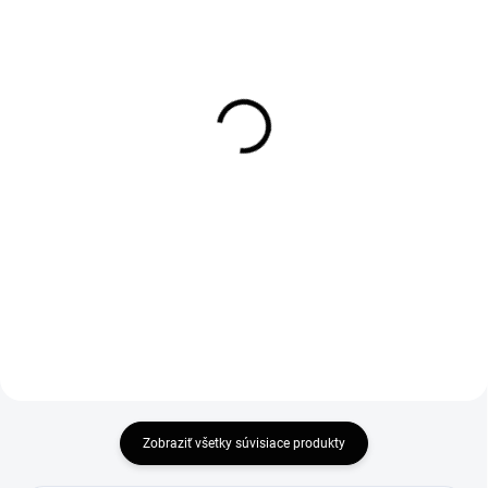
SKLADOM
SKLADOM
Vogi. Ceramic 60 -
Vogi. Ceramic 70 -
nerezový sprchový žľab
nerezový sprchový žľab
60 cm (RD60set)
70 cm (RD70set)
115 €
120 €
93,50 € bez DPH
97,56 € bez DPH
Do košíka
Do košíka
Zobraziť všetky súvisiace produkty