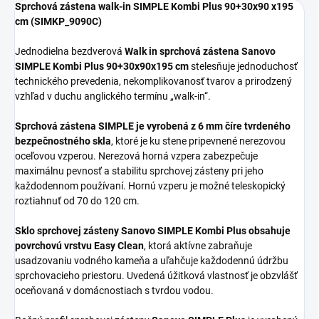
Sprchová zástena walk-in SIMPLE Kombi Plus 90+30x90 x195
cm (SIMKP_9090C)
Jednodielna bezdverová
Walk in
sprchová zástena Sanovo
SIMPLE Kombi Plus 90+30x90x195 cm
stelesňuje jednoduchosť
technického prevedenia, nekomplikovanosť tvarov a prirodzený
vzhľad v duchu anglického termínu „walk-in“.
Sprchová zástena
SIMPLE je vyrobená z 6 mm číre tvrdeného
bezpečnostného skla
, ktoré je ku stene pripevnené nerezovou
oceľovou vzperou. Nerezová horná vzpera zabezpečuje
maximálnu pevnosť a stabilitu sprchovej zásteny pri jeho
každodennom používaní. Hornú vzperu je možné teleskopický
roztiahnuť od 70 do 120 cm.
Sklo sprchovej zásteny Sanovo
SIMPLE Kombi Plus obsahuje
povrchovú vrstvu Easy Clean
, ktorá aktívne zabraňuje
usadzovaniu vodného kameňa a uľahčuje každodennú údržbu
sprchovacieho priestoru. Uvedená úžitková vlastnosť je obzvlášť
oceňovaná v domácnostiach s tvrdou vodou.