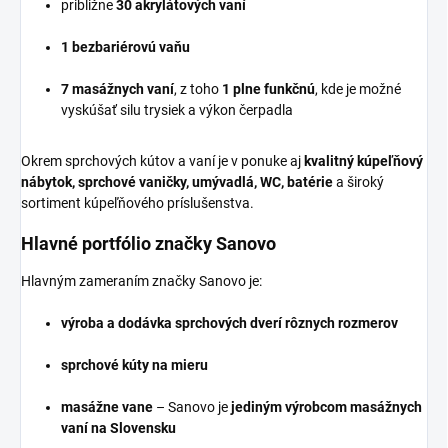
približne
30 akrylátových vaní
1 bezbariérovú vaňu
7 masážnych vaní
, z toho
1 plne funkčnú
, kde je možné
vyskúšať silu trysiek a výkon čerpadla
Okrem sprchových kútov a vaní je v ponuke aj
kvalitný kúpeľňový
nábytok, sprchové vaničky, umývadlá, WC, batérie
a široký
sortiment kúpeľňového príslušenstva.
Hlavné portfólio značky Sanovo
Hlavným zameraním značky Sanovo je:
výroba a dodávka sprchových dverí rôznych rozmerov
sprchové kúty na mieru
masážne vane
– Sanovo je
jediným výrobcom masážnych
vaní na Slovensku