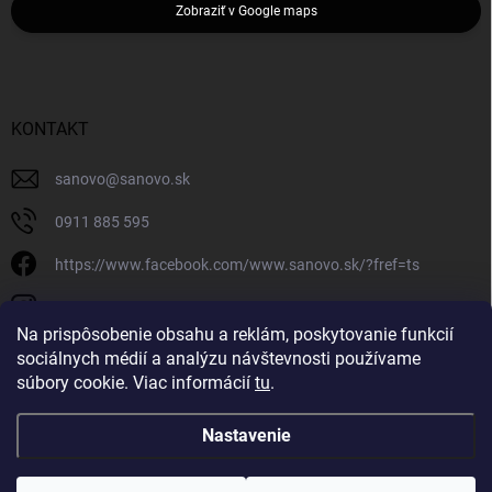
Zobraziť v Google maps
KONTAKT
sanovo
@
sanovo.sk
0911 885 595
https://www.facebook.com/www.sanovo.sk/?fref=ts
sanovo.sk
Na prispôsobenie obsahu a reklám, poskytovanie funkcií
sociálnych médií a analýzu návštevnosti používame
súbory cookie. Viac informácií
tu
.
Nastavenie
Copyright 2026
Sanovo.sk
. Všetky práva vyhradené.
|
Upraviť nastavenie