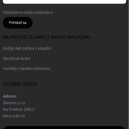
Vložením e-mailu súhlasíte s
podmienkami ochrany osobných údajov
Prihlásiť sa
NAJNOVŠIE ČLÁNKY Z NÁŠHO MAGAZÍNU
Každý deň začína v kúpeľni.
Sprchové dvere
Vaničky z liateho mramoru
OSOBNÝ ODBER
Adresa:
Sanovo s.r.o
Na Priehon 298/2
Nitra 949 05