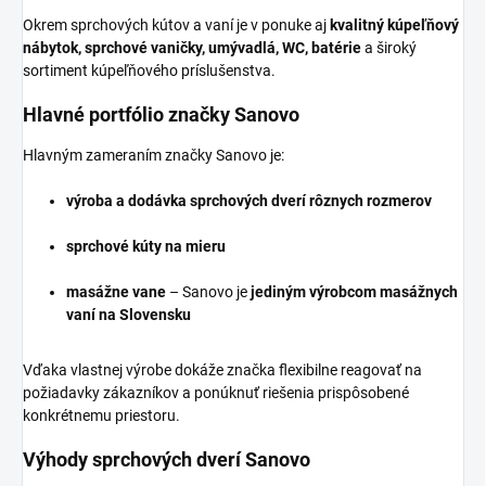
Okrem sprchových kútov a vaní je v ponuke aj
kvalitný kúpeľňový
nábytok, sprchové vaničky, umývadlá, WC, batérie
a široký
sortiment kúpeľňového príslušenstva.
Hlavné portfólio značky Sanovo
Hlavným zameraním značky Sanovo je:
výroba a dodávka sprchových dverí rôznych rozmerov
sprchové kúty na mieru
masážne vane
– Sanovo je
jediným výrobcom masážnych
vaní na Slovensku
Vďaka vlastnej výrobe dokáže značka flexibilne reagovať na
požiadavky zákazníkov a ponúknuť riešenia prispôsobené
konkrétnemu priestoru.
Výhody sprchových dverí Sanovo