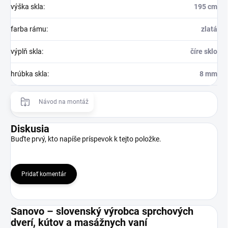
výška skla
:
195 cm
farba rámu
:
zlatá
výplň skla
:
číre sklo
hrúbka skla
:
8 mm
Návod na montáž
Diskusia
Buďte prvý, kto napíše príspevok k tejto položke.
Pridať komentár
Sanovo – slovenský výrobca sprchových
dverí, kútov a masážnych vaní