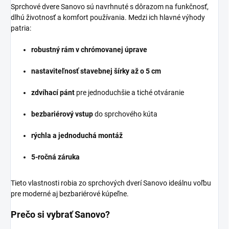
Sprchové dvere Sanovo sú navrhnuté s dôrazom na funkčnosť,
dlhú životnosť a komfort používania. Medzi ich hlavné výhody
patria:
robustný rám v chrómovanej úprave
nastaviteľnosť stavebnej šírky až o 5 cm
zdvíhací pánt
pre jednoduchšie a tiché otváranie
bezbariérový vstup
do sprchového kúta
rýchla a jednoduchá montáž
5-ročná záruka
Tieto vlastnosti robia zo sprchových dverí Sanovo ideálnu voľbu
pre moderné aj bezbariérové kúpeľne.
Prečo si vybrať Sanovo?