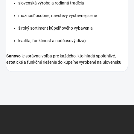
slovenská výroba a rodinná tradícia
možnosť osobnej návštevy výstavnej siene
široký sortiment kúpeľňového vybavenia
kvalita, funkčnosť a nadčasový dizajn
Sanovo
je správna voľba pre každého, kto hľadá spoľahlivé,
estetické a funkčné riešenie do kúpeľne vyrobené na Slovensku.
Z
á
p
ä
t