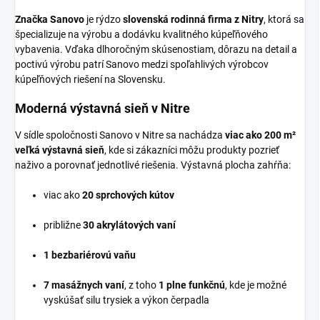
Značka Sanovo
je rýdzo
slovenská rodinná firma z Nitry
, ktorá sa
špecializuje na výrobu a dodávku kvalitného kúpeľňového
vybavenia. Vďaka dlhoročným skúsenostiam, dôrazu na detail a
poctivú výrobu patrí Sanovo medzi spoľahlivých výrobcov
kúpeľňových riešení na Slovensku.
Moderná výstavná sieň v Nitre
V sídle spoločnosti Sanovo v Nitre sa nachádza
viac ako 200 m²
veľká výstavná sieň
, kde si zákazníci môžu produkty pozrieť
naživo a porovnať jednotlivé riešenia. Výstavná plocha zahŕňa:
viac ako
20 sprchových kútov
približne
30 akrylátových vaní
1 bezbariérovú vaňu
7 masážnych vaní
, z toho
1 plne funkčnú
, kde je možné
vyskúšať silu trysiek a výkon čerpadla