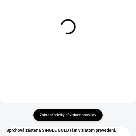
SKLADOM
SKLADOM
Vogi. GOLD 60 -
Vogi. GOLD 70 -
nerezový sprchový žľab
nerezový sprchový žľab
60 cm (RD60SET.GOLD)
70 cm (RD70SET.GOLD)
256,80 €
270 €
208,78 € bez DPH
219,51 € bez DPH
Do košíka
Do košíka
Zobraziť všetky súvisiace produkty
Sprchová zástena SINGLE GOLD rám v zlatom prevedení.