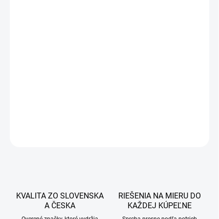
466 €
372,80 €
303,09 € bez DPH
Jednotková
SKLADOM
cena:
−
+
Pridať do košíka
DETAILNÉ INFORMÁCIE
OPÝTAŤ SA
STRÁŽIŤ
KVALITA ZO SLOVENSKA
RIEŠENIA NA MIERU DO
A ČESKA
KAŽDEJ KÚPEĽNE