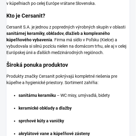
v kúpeľniach po celej Európe vrátane Slovenska.
Kto je Cersanit?
Cersanit S.A. je jednou z popredných výrobných skupín v oblasti
sanitárnej keramiky, obkladov, dlažieb a komplexného
kúpeľňového vybavenia
. Firma má sídlo v Poľsku (Kielce) a
vybudovala si silnú pozíciu nielen na domácom trhu, ale aj v celej
Európskej únii a ďalších medzinárodných regiónoch.
Široká ponuka produktov
Produkty značky Cersanit pokrývajú kompletné riešenia pre
kúpeľne a hygienické priestory. Sortiment zahŕňa:
sanitárnu keramiku
– WC misy, umývadlá, bidety
keramické obklady a dlažby
sprchové kúty a vaničky
akrylátové vane a kúpeľňové zásteny