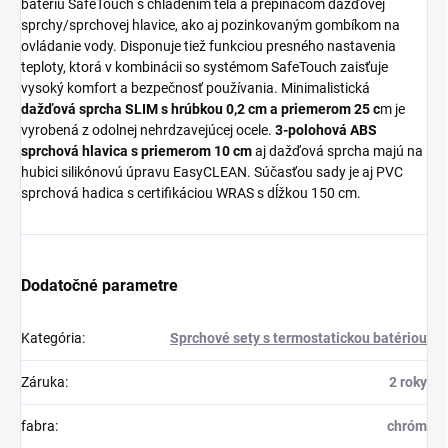
batériu SafeTouch s chladením tela a prepínačom dažďovej
sprchy/sprchovej hlavice, ako aj pozinkovaným gombíkom na
ovládanie vody. Disponuje tiež funkciou presného nastavenia
teploty, ktorá v kombinácii so systémom SafeTouch zaisťuje
vysoký komfort a bezpečnosť používania. Minimalistická
dažďová sprcha SLIM s hrúbkou 0,2 cm a priemerom 25 c
m je
vyrobená z odolnej nehrdzavejúcej ocele.
3-polohová ABS
sprchová hlavica s priemerom 10 cm
aj dažďová sprcha majú na
hubici silikónovú úpravu EasyCLEAN. Súčasťou sady je aj PVC
sprchová hadica s certifikáciou WRAS s dĺžkou 150 cm.
Dodatočné parametre
Kategória
:
Sprchové sety s termostatickou batériou
Záruka
:
2 roky
fabra
:
chróm