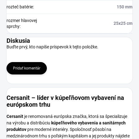
rozteč batérie
:
150 mm
rozmer hlavovej
25x25 cm
sprchy
:
Diskusia
Buďte prvý, kto napíše príspevok k tejto položke.
Pridať komentár
Cersanit – líder v kúpeľňovom vybavení na
európskom trhu
Cersanit
je renomovaná európska značka, ktorá sa špecializuje
na výrobu a distribúciu
kúpeľňového vybavenia a sanitárnych
produktov
pre moderné interiéry. Spoločnosť pôsobí na
medzinárodnom trhu s poľským kapitálom a jej produkty nájdete