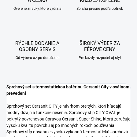
A ČESKA
KAŽDEJ KÚPEĽNE
Overené značky, ktoré vydržia
Sprcha presne podľa potrieb
RÝCHLE DODANIE A
ŠIROKÝ VÝBER ZA
OSOBNÝ SERVIS
FÉROVÉ CENY
Od výberu až po doručenie
Pre každý rozpočet aj štýl
Sprchový set s termostatickou batériou Cersanit City v oválnom
prevedení
Sprchový set Cersanit CITY je návrhom pre tých, ktorí hľadajú
módny dizajn a funkčné riešenia. Sprchový stĺp CITY OVAL je
pokrytý povrchovou úpravou Cersanit Super Shine, ktorá zaručuje
vysokú kvalitu povrchu aj po mnohých rokoch používania.
Sprchový stĺp obsahuje vysoko výkonnú termostatickú sprchovú