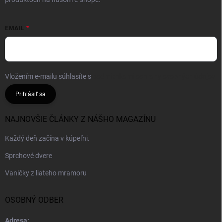
EMAIL
Vložením e-mailu súhlasíte s
podmienkami ochrany osobných údajov
Prihlásiť sa
NAJNOVŠIE ČLÁNKY Z NÁŠHO MAGAZÍNU
Každý deň začína v kúpeľni.
Sprchové dvere
Vaničky z liateho mramoru
OSOBNÝ ODBER
Adresa: