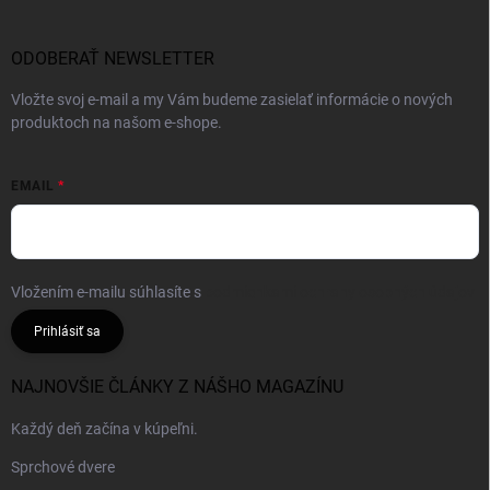
ODOBERAŤ NEWSLETTER
Vložte svoj e-mail a my Vám budeme zasielať informácie o nových
produktoch na našom e-shope.
EMAIL
Vložením e-mailu súhlasíte s
podmienkami ochrany osobných údajov
Prihlásiť sa
NAJNOVŠIE ČLÁNKY Z NÁŠHO MAGAZÍNU
Každý deň začína v kúpeľni.
Sprchové dvere