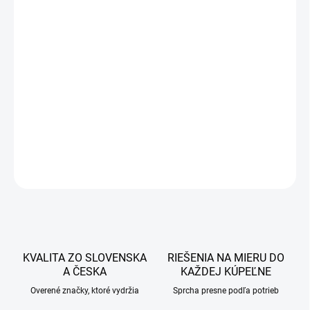
58 €
47,15 € bez DPH
Jednotková
DOBA DODANIA DO 7 PRACOVNÝCH DNÍ
cena:
−
+
Pridať do košíka
DETAILNÉ INFORMÁCIE
OPÝTAŤ SA
STRÁŽIŤ
KVALITA ZO SLOVENSKA
RIEŠENIA NA MIERU DO
A ČESKA
KAŽDEJ KÚPEĽNE
Overené značky, ktoré vydržia
Sprcha presne podľa potrieb