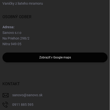
Vaničky z liateho mramoru
OSOBNÝ ODBER
Adresa:
Sanovo s.r.o
Na Priehon 298/2
Nitra 949 05
Zobraziť v Google maps
KONTAKT
sanovo
@
sanovo.sk
0911 885 595