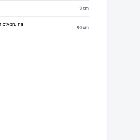
3 cm
r otvoru na
90 cm