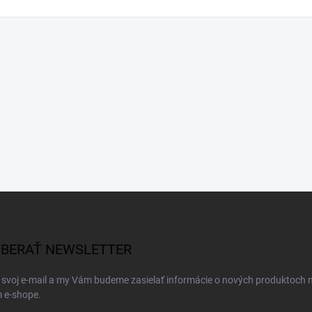
BERAŤ NEWSLETTER
 svoj e-mail a my Vám budeme zasielať informácie o nových produktoch 
 e-shope.