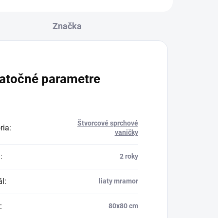
Značka
atočné parametre
Štvorcové sprchové
ria
:
vaničky
a
:
2 roky
ál
:
liaty mramor
:
80x80 cm