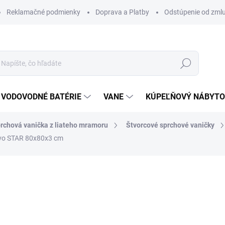
Reklamačné podmienky
Doprava a Platby
Odstúpenie od zml
Hľadať
VODOVODNÉ BATÉRIE
VANE
KÚPEĽŇOVÝ NÁBYT
rchová vanička z liateho mramoru
Štvorcové sprchové vaničky
ovo STAR 80x80x3 cm
otenia
ZNAČKA:
SANOVO
189 €
151,20 €