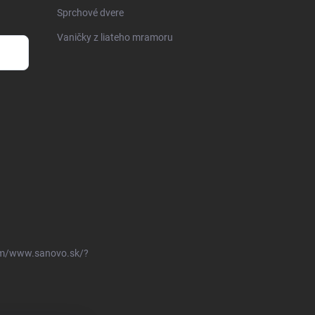
Sprchové dvere
Vaničky z liateho mramoru
om/www.sanovo.sk/?