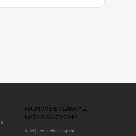
NAJNOVŠIE ČLÁNKY Z
NÁŠHO MAGAZÍNU
na
Každý deň začína v kúpeľni.