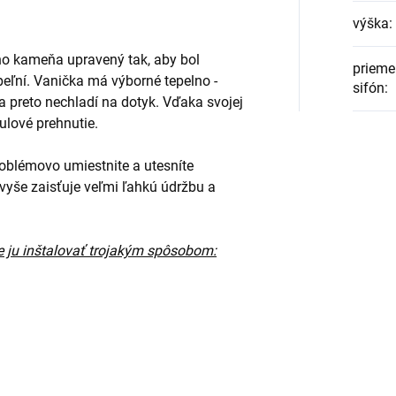
výška
:
ho kameňa upravený tak, aby bol
prieme
eľní. Vanička má výborné tepelno -
sifón
:
ia preto nechladí na dotyk. Vďaka svojej
nulové prehnutie.
blémovo umiestnite a utesníte
vyše zaisťuje veľmi ľahkú údržbu a
ju inštalovať trojakým spôsobom: