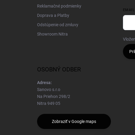
Reklamačné podmienky
EMAIL
Doprava a Platby
Odstúpenie od zmluvy
Showroom Nitra
Vložen
Pri
OSOBNÝ ODBER
Adresa:
Sanovo s.r.o
Na Priehon 298/2
Nitra 949 05
Zobraziť v Google maps