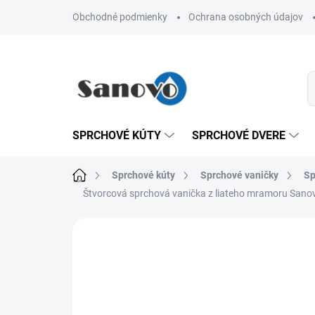
Prejsť
Obchodné podmienky
Ochrana osobných údajov
na
obsah
SPRCHOVÉ KÚTY
SPRCHOVÉ DVERE
Domov
Sprchové kúty
Sprchové vaničky
Sp
Štvorcová sprchová vanička z liateho mramoru San
Neohodnotené
Podrobnosti hodn
AKCIA