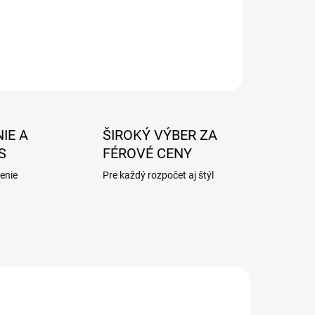
IE A
ŠIROKÝ VÝBER ZA
S
FÉROVÉ CENY
enie
Pre každý rozpočet aj štýl
AKCIA