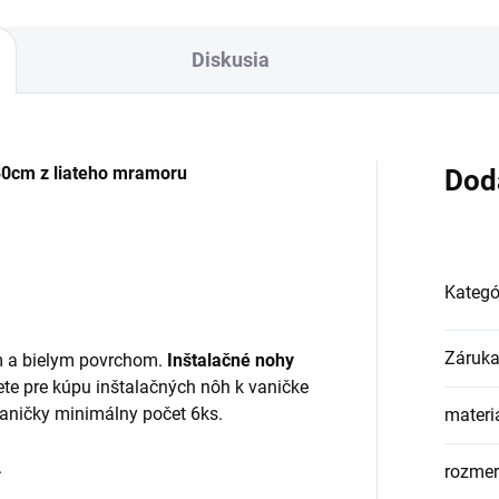
Diskusia
80cm z liateho mramoru
Dod
Kategó
Záruk
m a bielym povrchom.
Inštalačné nohy
te pre kúpu inštalačných nôh k vaničke
aničky minimálny počet 6ks.
materi
.
rozmer