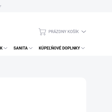
uvy
Showroom Nitra
PRÁZDNY KOŠÍK
NÁKUPNÝ
KOŠÍK
OK
SANITA
KÚPEĽŇOVÉ DOPLNKY