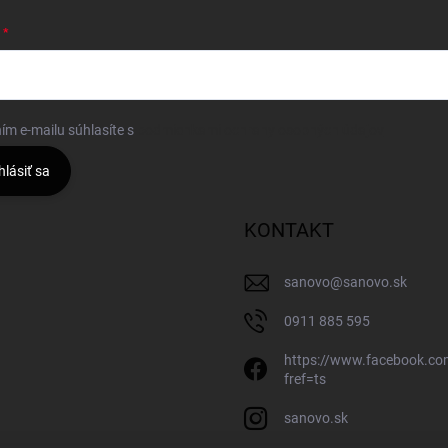
ím e-mailu súhlasíte s
podmienkami ochrany osobných údajov
hlásiť sa
KONTAKT
sanovo
@
sanovo.sk
0911 885 595
https://www.facebook.c
fref=ts
sanovo.sk