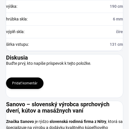
výška
:
190 cm
hrúbka skla
:
6 mm
výplň skla
:
číre
šírka vstupu
:
131 cm
Diskusia
Buďte prvý, kto napíše príspevok k tejto položke.
Pridať komentár
Sanovo – slovenský výrobca sprchových
dverí, kútov a masážnych vaní
Značka Sanovo
je rýdzo
slovenská rodinná firma z Nitry
, ktorá sa
špecializuje na výrobu a dodávku kvalitného kúpeľňového