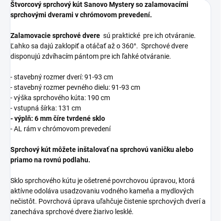
Štvorcový sprchový kút Sanovo Mystery so zalamovacími
sprchovými dverami v chrómovom prevedení.
Zalamovacie sprchové dvere
sú praktické pre ich otváranie.
Ľahko sa dajú zaklopiť a otáčať až o 360°. Sprchové dvere
disponujú zdvíhacím pántom pre ich ľahké otváranie.
- stavebný rozmer dverí: 91-93 cm
- stavebný rozmer pevného dielu: 91-93 cm
- výška sprchového kúta: 190 cm
- vstupná šírka: 131 cm
- výplň: 6 mm číre tvrdené sklo
- AL rám v chrómovom prevedení
Sprchový kút môžete inštalovať na sprchovú vaničku alebo
priamo na rovnú podlahu.
Sklo sprchového kútu je ošetrené povrchovou úpravou, ktorá
aktívne odoláva usadzovaniu vodného kameňa a mydlových
nečistôt. Povrchová úprava uľahčuje čistenie sprchových dverí a
zanecháva sprchové dvere žiarivo lesklé.