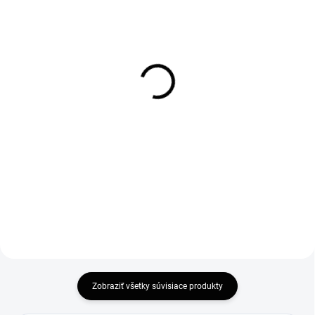
SKLADOM
SKLADOM
Vogi. Rigo 60 - nerezový
Vogi. Rigo 70 - nerezový
sprchový žľab 60 cm
sprchový žľab 70 cm
(RP60set)
(RP70set)
120,84 €
127,20 €
98,24 € bez DPH
103,41 € bez DPH
Do košíka
Do košíka
Zobraziť všetky súvisiace produkty