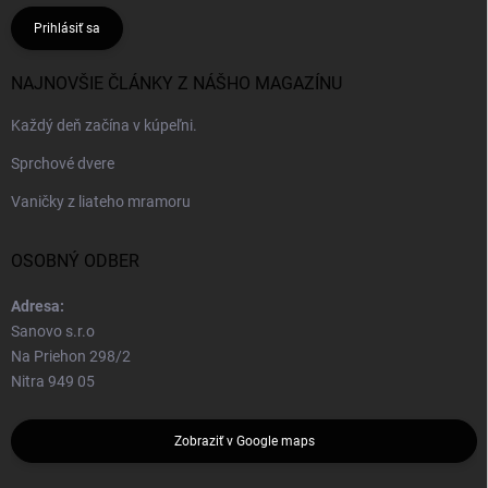
Prihlásiť sa
NAJNOVŠIE ČLÁNKY Z NÁŠHO MAGAZÍNU
Každý deň začína v kúpeľni.
Sprchové dvere
Vaničky z liateho mramoru
OSOBNÝ ODBER
Adresa:
Sanovo s.r.o
Na Priehon 298/2
Nitra 949 05
Zobraziť v Google maps