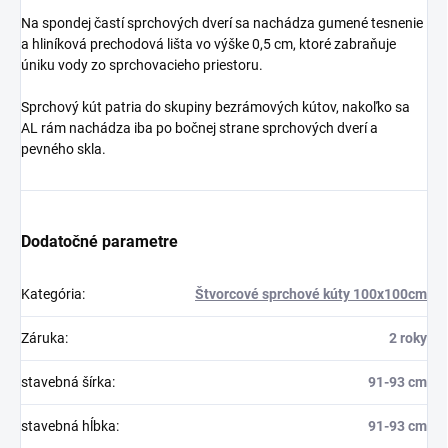
Na spondej častí sprchových dverí sa nachádza gumené tesnenie
a hliníková prechodová lišta vo výške 0,5 cm, ktoré zabraňuje
úniku vody zo sprchovacieho priestoru.
Sprchový kút patria do skupiny bezrámových kútov, nakoľko sa
AL rám nachádza iba po bočnej strane sprchových dverí a
pevného skla.
Dodatočné parametre
Kategória
:
Štvorcové sprchové kúty 100x100cm
Záruka
:
2 roky
stavebná šírka
:
91-93 cm
stavebná hĺbka
:
91-93 cm