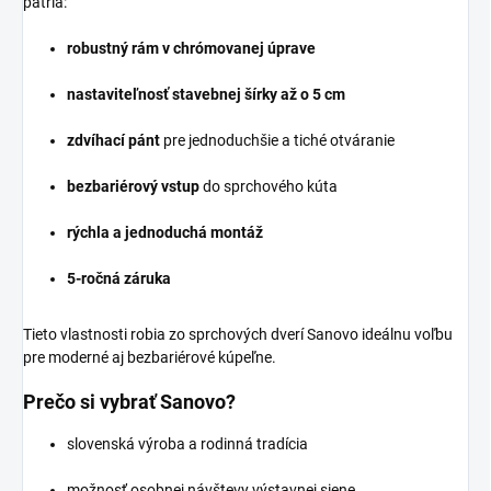
patria:
robustný rám v chrómovanej úprave
nastaviteľnosť stavebnej šírky až o 5 cm
zdvíhací pánt
pre jednoduchšie a tiché otváranie
bezbariérový vstup
do sprchového kúta
rýchla a jednoduchá montáž
5-ročná záruka
Tieto vlastnosti robia zo sprchových dverí Sanovo ideálnu voľbu
pre moderné aj bezbariérové kúpeľne.
Prečo si vybrať Sanovo?
slovenská výroba a rodinná tradícia
možnosť osobnej návštevy výstavnej siene