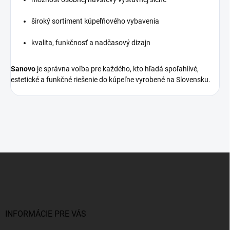
široký sortiment kúpeľňového vybavenia
kvalita, funkčnosť a nadčasový dizajn
Sanovo
je správna voľba pre každého, kto hľadá spoľahlivé,
estetické a funkčné riešenie do kúpeľne vyrobené na Slovensku.
Z
á
p
ä
t
i
INFORMÁCIE PRE VÁS
e