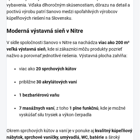
vybavenia. Vďaka dlhoročným skúsenostiam, dôrazu na detail a
poctivú výrobu patrí Sanovo medzi spoľahlivých výrobcov
kúpeľňových riešení na Slovensku.
Moderná výstavná sieň v Nitre
V sídle spoločnosti Sanovo v Nitre sa nachádza
viac ako 200 m²
veľká výstavná sieň
, kde si zákazníci môžu produkty pozrieť
naživo a porovnať jednotlivé riešenia. Výstavná plocha zahŕňa:
viac ako
20 sprchových kútov
približne
30 akrylátových vaní
1 bezbariérovú vaňu
7 masážnych vaní
, z toho
1 plne funkčnú
, kde je možné
vyskúšať silu trysiek a výkon čerpadla
Okrem sprchových kútov a vaní je v ponuke aj
kvalitný kúpeľňový
nábytok, sprchové vaničky, umývadlá, WC, batérie
a široký