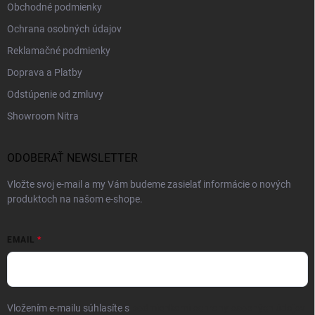
Obchodné podmienky
Ochrana osobných údajov
Reklamačné podmienky
Doprava a Platby
Odstúpenie od zmluvy
Showroom Nitra
ODOBERAŤ NEWSLETTER
Vložte svoj e-mail a my Vám budeme zasielať informácie o nových
produktoch na našom e-shope.
EMAIL
Vložením e-mailu súhlasíte s
podmienkami ochrany osobných údajov