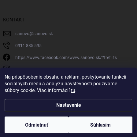
KONTAKT
sanovo
@
sanovo.sk
0911 885 595
https://www.facebook.com/www.sanovo.sk/?fref=ts
sanovo.sk
Na prispôsobenie obsahu a reklám, poskytovanie funkcií
sociálnych médií a analýzu návštevnosti používame
súbory cookie. Viac informácií
tu
.
Nastavenie
Copyright 2026
Sanovo.sk
. Všetky práva vyhradené.
|
Upraviť nastavenie
cookies
Odmietnuť
Súhlasím
Vytvoril Shoptet