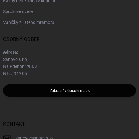
Každý deň začína v kúpeľni.
Sprchové dvere
Vaničky z liateho mramoru
OSOBNÝ ODBER
Adresa:
Sanovo s.r.o
Na Priehon 298/2
Nitra 949 05
Zobraziť v Google maps
KONTAKT
sanovo
@
sanovo.sk