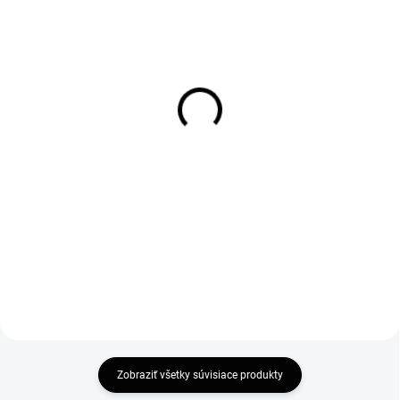
SKLADOM
SKLADOM
Vogi. BLACK 60 -
Vogi. BLACK 70 -
nerezový sprchový žľab
nerezový sprchový žľab
60 cm (RD60SET.BLACK)
70 cm (RD70SET.BLACK)
181,80 €
196,80 €
147,80 € bez DPH
160 € bez DPH
Do košíka
Do košíka
Zobraziť všetky súvisiace produkty