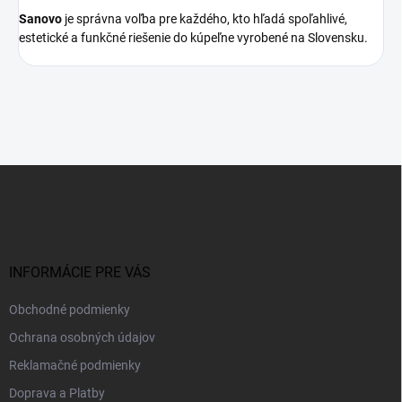
Sanovo
je správna voľba pre každého, kto hľadá spoľahlivé,
estetické a funkčné riešenie do kúpeľne vyrobené na Slovensku.
Z
á
p
ä
t
i
INFORMÁCIE PRE VÁS
e
Obchodné podmienky
Ochrana osobných údajov
Reklamačné podmienky
Doprava a Platby