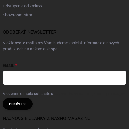
Odstúpenie od zmluvy
Showroom Nitra
ODOBERAŤ NEWSLETTER
Vložte svoj e-mail a my Vám budeme zasielať informácie o nových
produktoch na našom e-shope.
EMAIL
Vložením e-mailu súhlasíte s
podmienkami ochrany osobných údajov
Prihlásiť sa
NAJNOVŠIE ČLÁNKY Z NÁŠHO MAGAZÍNU