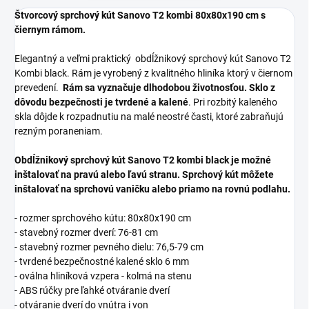
Štvorcový sprchový kút Sanovo T2 kombi 80x80x190 cm s
čiernym rámom.
Elegantný a veľmi praktický obdĺžnikový sprchový kút Sanovo T2
Kombi black. Rám je vyrobený z kvalitného hliníka ktorý v čiernom
prevedení.
Rám sa vyznačuje dlhodobou životnosťou. Sklo z
dôvodu bezpečnosti je tvrdené a kalené
. Pri rozbitý kaleného
skla dôjde k rozpadnutiu na malé neostré časti, ktoré zabraňujú
rezným poraneniam.
Obdĺžnikový sprchový kút Sanovo T2 kombi black je možné
inštalovať na pravú alebo ľavú stranu.
Sprchový kút môžete
inštalovať na sprchovú vaničku alebo priamo na rovnú podlahu.
- rozmer sprchového kútu: 80x80x190 cm
- stavebný rozmer dverí: 76-81 cm
- stavebný rozmer pevného dielu: 76,5-79 cm
- tvrdené bezpečnostné kalené sklo 6 mm
- oválna hliníková vzpera - kolmá na stenu
- ABS rúčky pre ľahké otváranie dverí
- otváranie dverí do vnútra i von