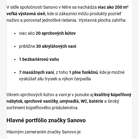
V sídle spoločnosti Sanovo v Nitre sa nachádza
viac ako 200 m²
veľká výstavná sieň
, kde si zákazníci môžu produkty pozrieť
naživo a porovnať jednotlivé riešenia. Výstavná plocha zahŕňa:
viac ako
20 sprchových kútov
približne
30 akrylátových vaní
1 bezbariérovú vaňu
7 masážnych vaní
, z toho
1 plne funkčnú
, kde je možné
vyskúšať silu trysiek a výkon čerpadla
Okrem sprchových kútov a vaní je v ponuke aj
kvalitný kúpeľňový
nábytok, sprchové vaničky, umývadlá, WC, batérie
a široký
sortiment kúpeľňového príslušenstva.
Hlavné portfólio značky Sanovo
Hlavným zameraním značky Sanovo je: