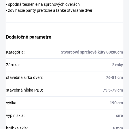
- spodná tesnenie na sprchových dverách
- zdvíhacie pánty pre tiché a ľahké otváranie dverí
Dodatočné parametre
Kategória
:
Štvorcové sprchové kúty 80x80cm
Záruka
:
2 roky
stavebná šírka dverí
:
76-81 cm
stavebná hĺbka PBD
:
75,5-79 cm
výška
:
190 cm
výplň skla
:
číre
hrúbka skla
:
6 mm