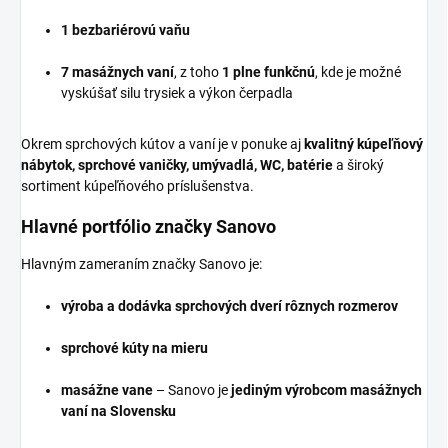
1 bezbariérovú vaňu
7 masážnych vaní
, z toho
1 plne funkčnú
, kde je možné
vyskúšať silu trysiek a výkon čerpadla
Okrem sprchových kútov a vaní je v ponuke aj
kvalitný kúpeľňový
nábytok, sprchové vaničky, umývadlá, WC, batérie
a široký
sortiment kúpeľňového príslušenstva.
Hlavné portfólio značky Sanovo
Hlavným zameraním značky Sanovo je:
výroba a dodávka sprchových dverí rôznych rozmerov
sprchové kúty na mieru
masážne vane
– Sanovo je
jediným výrobcom masážnych
vaní na Slovensku