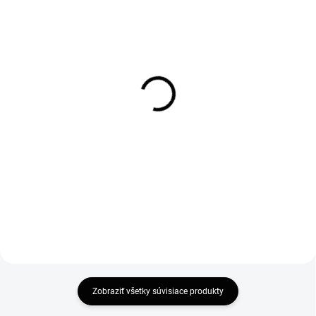
SKLADOM
SKLADOM
Inštalačná nožička k
Bočný panel k vaničke
vaničke Sanovo Star
100x10 cm
5,60 €
28,80 €
4,55 € bez DPH
23,41 € bez DPH
Do košíka
Do košíka
Zobraziť všetky súvisiace produkty