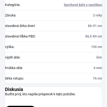
Kategória
:
Sprchové kúty s vaničkou
Záruka
:
2 roky
stavebná šírka dverí
:
86-91 cm
stavebná hĺbka PBD
:
86,5-89 cm
výška
:
190 cm
výplň skla
:
číre
hrúbka skla
:
6 mm
šírka vstupu
:
76 cm
Diskusia
Buďte prvý, kto napíše príspevok k tejto položke.