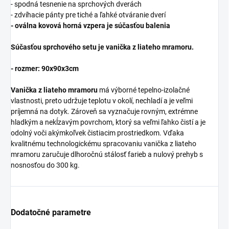
- spodná tesnenie na sprchových dverách
- zdvíhacie pánty pre tiché a ľahké otváranie dverí
- oválna kovová horná vzpera je súčasťou balenia
Súčasťou sprchového setu je vanička z liateho mramoru.
- rozmer: 90x90x3cm
Vanička z liateho mramoru
má výborné tepelno-izolačné
vlastnosti, preto udržuje teplotu v okolí, nechladí a je veľmi
príjemná na dotyk. Zároveň sa vyznačuje rovným, extrémne
hladkým a nekĺzavým povrchom, ktorý sa veľmi ľahko čistí a je
odolný voči akýmkoľvek čistiacim prostriedkom. Vďaka
kvalitnému technologickému spracovaniu vanička z liateho
mramoru zaručuje dlhoročnú stálosť farieb a nulový prehyb s
nosnosťou do 300 kg.
Dodatočné parametre