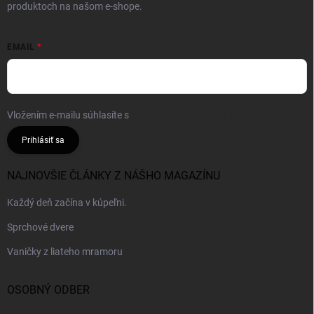
produktoch na našom e-shope.
EMAIL
Vložením e-mailu súhlasíte s
podmienkami ochrany osobných údajov
Prihlásiť sa
NAJNOVŠIE ČLÁNKY Z NÁŠHO MAGAZÍNU
Každý deň začína v kúpeľni.
Sprchové dvere
Vaničky z liateho mramoru
OSOBNÝ ODBER