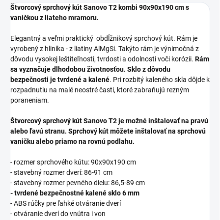
Štvorcový sprchový kút Sanovo T2 kombi 90x90x190 cm s
vaničkou z liateho mramoru.
Elegantný a veľmi praktický obdĺžnikový sprchový kút. Rám je
vyrobený z hliníka - z liatiny AlMgSi. Takýto rám je výnimočná z
dôvodu vysokej leštiteľnosti, tvrdosti a odolnosti voči korózii.
Rám
sa vyznačuje dlhodobou životnosťou. Sklo z dôvodu
bezpečnosti je tvrdené a kalené
. Pri rozbitý kaleného skla dôjde k
rozpadnutiu na malé neostré časti, ktoré zabraňujú rezným
poraneniam.
Štvorcový sprchový kút Sanovo T2 je možné inštalovať na pravú
alebo ľavú stranu.
Sprchový kút môžete inštalovať na sprchovú
vaničku alebo priamo na rovnú podlahu.
- rozmer sprchového kútu: 90x90x190 cm
- stavebný rozmer dverí: 86-91 cm
- stavebný rozmer pevného dielu: 86,5-89 cm
- tvrdené bezpečnostné kalené sklo 6 mm
- ABS rúčky pre ľahké otváranie dverí
- otváranie dverí do vnútra i von