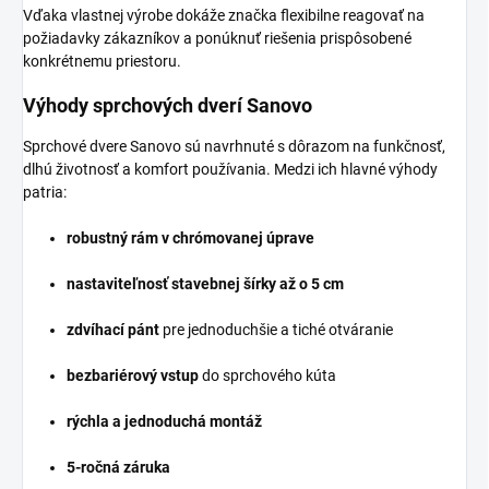
Vďaka vlastnej výrobe dokáže značka flexibilne reagovať na
požiadavky zákazníkov a ponúknuť riešenia prispôsobené
konkrétnemu priestoru.
Výhody sprchových dverí Sanovo
Sprchové dvere Sanovo sú navrhnuté s dôrazom na funkčnosť,
dlhú životnosť a komfort používania. Medzi ich hlavné výhody
patria:
robustný rám v chrómovanej úprave
nastaviteľnosť stavebnej šírky až o 5 cm
zdvíhací pánt
pre jednoduchšie a tiché otváranie
bezbariérový vstup
do sprchového kúta
rýchla a jednoduchá montáž
5-ročná záruka