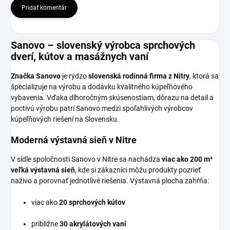
Pridať komentár
Sanovo – slovenský výrobca sprchových
dverí, kútov a masážnych vaní
Značka Sanovo
je rýdzo
slovenská rodinná firma z Nitry
, ktorá sa
špecializuje na výrobu a dodávku kvalitného kúpeľňového
vybavenia. Vďaka dlhoročným skúsenostiam, dôrazu na detail a
poctivú výrobu patrí Sanovo medzi spoľahlivých výrobcov
kúpeľňových riešení na Slovensku.
Moderná výstavná sieň v Nitre
V sídle spoločnosti Sanovo v Nitre sa nachádza
viac ako 200 m²
veľká výstavná sieň
, kde si zákazníci môžu produkty pozrieť
naživo a porovnať jednotlivé riešenia. Výstavná plocha zahŕňa:
viac ako
20 sprchových kútov
približne
30 akrylátových vaní