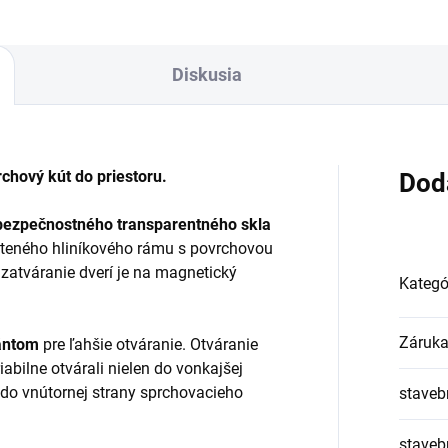
Diskusia
chový kút do priestoru.
Dod
 bezpečnostného transparentného skla
ešteného hliníkového rámu s povrchovou
zatváranie dverí je na magnetický
Kategó
Záruk
ántom
pre ľahšie otváranie. Otváranie
iabilne otvárali nielen do vonkajšej
j do vnútornej strany sprchovacieho
staveb
stavebn