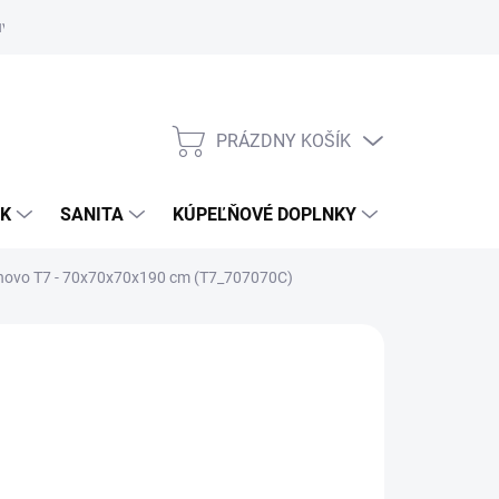
uvy
Showroom Nitra
PRÁZDNY KOŠÍK
NÁKUPNÝ
KOŠÍK
OK
SANITA
KÚPEĽŇOVÉ DOPLNKY
anovo T7 - 70x70x70x190 cm (T7_707070C)