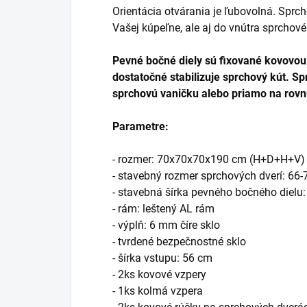
Orientácia otvárania je ľubovolná. Sprch
Vašej kúpeľne, ale aj do vnútra sprchové
Pevné bočné diely sú fixované kovovo
dostatočné stabilizuje sprchový kút.
Sp
sprchovú vaničku alebo priamo na rovn
Parametre:
- rozmer: 70x70x70x190 cm (H+D+H+V)
- stavebný rozmer sprchových dverí: 66
- stavebná šírka pevného bočného dielu:
- rám: leštený AL rám
- výplň: 6 mm číre sklo
- tvrdené bezpečnostné sklo
- šírka vstupu: 56 cm
- 2ks kovové vzpery
- 1ks kolmá vzpera