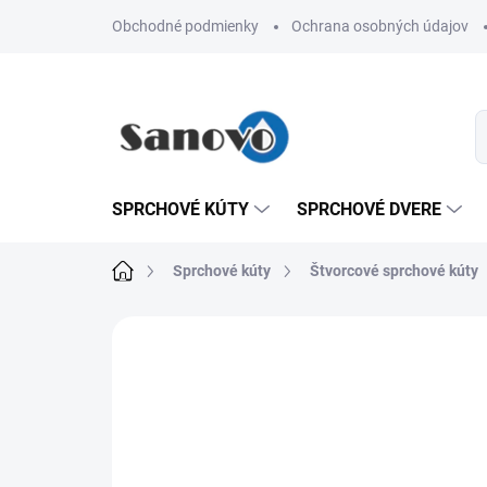
Prejsť
Obchodné podmienky
Ochrana osobných údajov
na
obsah
SPRCHOVÉ KÚTY
SPRCHOVÉ DVERE
Domov
Sprchové kúty
Štvorcové sprchové kúty
Neohodnotené
Podrobnosti hodn
AKCIA