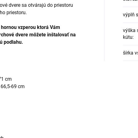
ové dvere sa otvárajú do priestoru
ho priestoru.
výplň 
u hornou vzperou ktorá Vám
výška 
rchové dvere môžete inštalovať na
kútu
:
ú podlahu.
šírka 
-71 cm
 66,5-69 cm