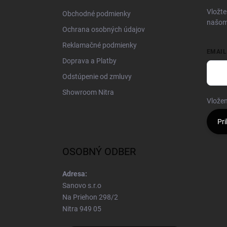
i
Vložte
Obchodné podmienky
e
našom
Ochrana osobných údajov
Reklamačné podmienky
EMAIL
Doprava a Platby
Odstúpenie od zmluvy
Showroom Nitra
Vložen
Pri
OSOBNÝ ODBER
Adresa:
Sanovo s.r.o
Na Priehon 298/2
Nitra 949 05