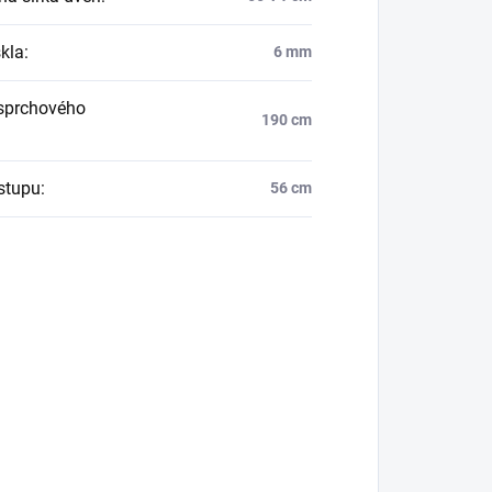
skla
:
6 mm
sprchového
190 cm
vstupu
:
56 cm