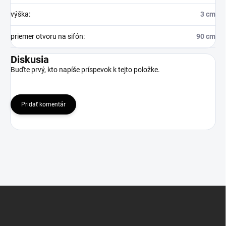
výška
:
3 cm
priemer otvoru na sifón
:
90 cm
Diskusia
Buďte prvý, kto napíše príspevok k tejto položke.
Pridať komentár
Z
á
p
ä