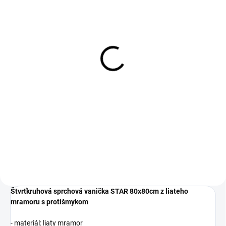
SKLADOM
SKLADOM
Sifón na sprchovú
Inštalačná nožička k
vaničku nízky 90 mm bez
vaničke Sanovo LAKA
krytky (SIF9041)
Star
20 €
4 €
16,26 € bez DPH
3,25 € bez DPH
Do košíka
Do košíka
Štvrťkruhová sprchová vanička STAR 80x80cm z liateho
mramoru s protišmykom
- materiál: liaty mramor