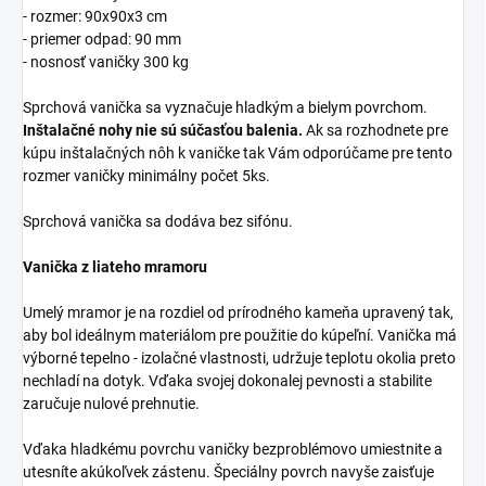
- rozmer: 90x90x3 cm
- priemer odpad: 90 mm
- nosnosť vaničky 300 kg
Sprchová vanička sa vyznačuje hladkým a bielym povrchom.
Inštalačné nohy nie sú súčasťou balenia.
Ak sa rozhodnete pre
kúpu inštalačných nôh k vaničke tak Vám odporúčame pre tento
rozmer vaničky minimálny počet 5ks.
Sprchová vanička sa dodáva bez sifónu.
Vanička z liateho mramoru
Umelý mramor je na rozdiel od prírodného kameňa upravený tak,
aby bol ideálnym materiálom pre použitie do kúpeľní. Vanička má
výborné tepelno - izolačné vlastnosti, udržuje teplotu okolia preto
nechladí na dotyk. Vďaka svojej dokonalej pevnosti a stabilite
zaručuje nulové prehnutie.
Vďaka hladkému povrchu vaničky bezproblémovo umiestnite a
utesníte akúkoľvek zástenu. Špeciálny povrch navyše zaisťuje