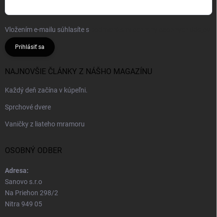
Vložením e-mailu súhlasíte s
podmienkami ochrany osobných údajov
Prihlásiť sa
NAJNOVŠIE ČLÁNKY Z NÁŠHO MAGAZÍNU
Každý deň začína v kúpeľni.
Sprchové dvere
Vaničky z liateho mramoru
OSOBNÝ ODBER
Adresa:
Sanovo s.r.o
Na Priehon 298/2
Nitra 949 05