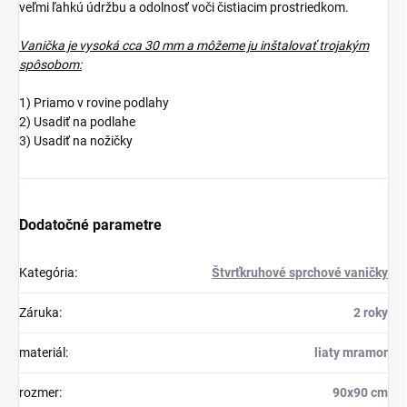
veľmi ľahkú údržbu a odolnosť voči čistiacim prostriedkom.
Vanička je vysoká cca 30 mm a môžeme ju inštalovať trojakým
spôsobom:
1) Priamo v rovine podlahy
2) Usadiť na podlahe
3) Usadiť na nožičky
Dodatočné parametre
Kategória
:
Štvrťkruhové sprchové vaničky
Záruka
:
2 roky
materiál
:
liaty mramor
rozmer
:
90x90 cm