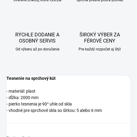
Overené značky, ktoré vydržia
Sprcha presne podľa potrieb
RÝCHLE DODANIE A
ŠIROKÝ VÝBER ZA
OSOBNÝ SERVIS
FÉROVÉ CENY
Od výberu až po doručenie
Pre každý rozpočet aj štýl
Tesnenie na sprchový kút
- materiál: plast
- dĺžka: 2000 mm
- pierko tesnenia je 90° uhle od skla
- vhodné pre sprchové skla so šírkou: 5 alebo 6 mm