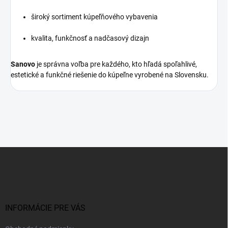
široký sortiment kúpeľňového vybavenia
kvalita, funkčnosť a nadčasový dizajn
Sanovo
je správna voľba pre každého, kto hľadá spoľahlivé,
estetické a funkčné riešenie do kúpeľne vyrobené na Slovensku.
Z
á
p
ä
t
i
INFORMÁCIE PRE VÁS
e