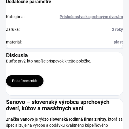
Dodatočné parametre
Kategória
:
Príslušenstvo k sprchovým dverám
Záruka
:
2 roky
materiál
:
plast
Diskusia
Buďte prvý, kto napíše príspevok k tejto položke.
Pridať komentár
Sanovo – slovenský výrobca sprchových
dverí, kútov a masážnych vaní
Značka Sanovo
je rýdzo
slovenská rodinná firma z Nitry
, ktorá sa
špecializuje na výrobu a dodávku kvalitného kúpeľňového