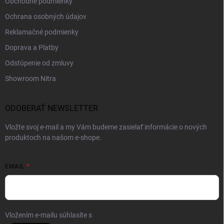
Obchodné podmienky
Ochrana osobných údajov
Reklamačné podmienky
Doprava a Platby
Odstúpenie od zmluvy
Showroom Nitra
ODOBERAŤ NEWSLETTER
Vložte svoj e-mail a my Vám budeme zasielať informácie o nových
produktoch na našom e-shope.
EMAIL
Vložením e-mailu súhlasíte s
podmienkami ochrany osobných údajov