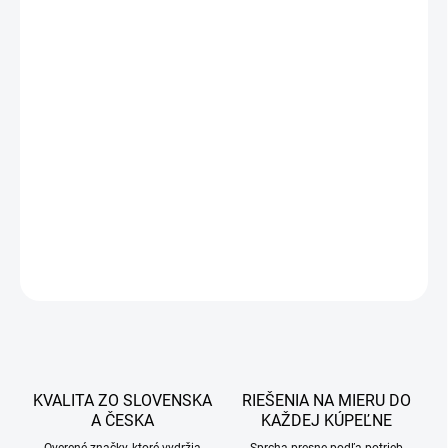
14,90 €
11,90 €
9,67 € bez DPH
Jednotková
SKLADOM
cena:
−
+
Pridať do košíka
DETAILNÉ INFORMÁCIE
OPÝTAŤ SA
STRÁŽIŤ
KVALITA ZO SLOVENSKA
RIEŠENIA NA MIERU DO
A ČESKA
KAŽDEJ KÚPEĽNE