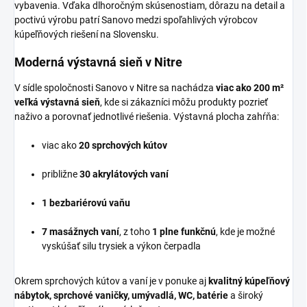
vybavenia. Vďaka dlhoročným skúsenostiam, dôrazu na detail a
poctivú výrobu patrí Sanovo medzi spoľahlivých výrobcov
kúpeľňových riešení na Slovensku.
Moderná výstavná sieň v Nitre
V sídle spoločnosti Sanovo v Nitre sa nachádza
viac ako 200 m²
veľká výstavná sieň
, kde si zákazníci môžu produkty pozrieť
naživo a porovnať jednotlivé riešenia. Výstavná plocha zahŕňa:
viac ako
20 sprchových kútov
približne
30 akrylátových vaní
1 bezbariérovú vaňu
7 masážnych vaní
, z toho
1 plne funkčnú
, kde je možné
vyskúšať silu trysiek a výkon čerpadla
Okrem sprchových kútov a vaní je v ponuke aj
kvalitný kúpeľňový
nábytok, sprchové vaničky, umývadlá, WC, batérie
a široký