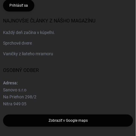
Prihlásiť sa
NAJNOVŠIE ČLÁNKY Z NÁŠHO MAGAZÍNU
Každý deň začína v kúpeľni.
Sprchové dvere
Vaničky z liateho mramoru
OSOBNÝ ODBER
Adresa:
Sanovo s.r.o
Na Priehon 298/2
Nitra 949 05
Zobraziť v Google maps