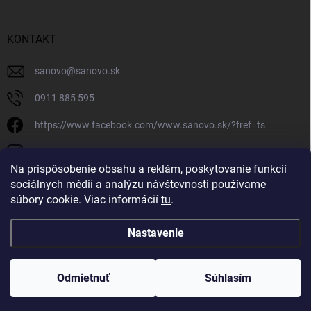
KONTAKT
sanovo
@
sanovo.sk
0911 885 595
https://www.facebook.com/www.sanovo.sk/?fref=ts
sanovo.sk
Na prispôsobenie obsahu a reklám, poskytovanie funkcií
sociálnych médií a analýzu návštevnosti používame
súbory cookie. Viac informácií
tu
.
Nastavenie
Copyright 2026
Sanovo.sk
. Všetky práva vyhradené.
|
Upraviť nastavenie
cookies
Odmietnuť
Súhlasím
Vytvoril Shoptet