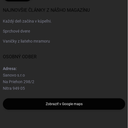
NAJNOVŠIE ČLÁNKY Z NÁŠHO MAGAZÍNU
Každý deň začína v kúpeľni.
Sprchové dvere
Vaničky z liateho mramoru
OSOBNÝ ODBER
Adresa:
Sanovo s.r.o
Na Priehon 298/2
Nitra 949 05
Zobraziť v Google maps