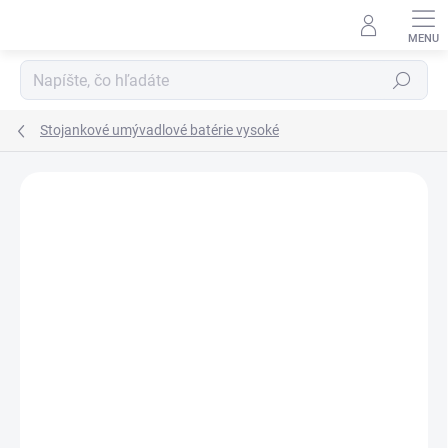
Prejsť
na
obsah
Hľadať
Stojankové umývadlové batérie vysoké
Neohodnotené
Podrobnosti hodnotenia
ZNAČKA:
OMNIRES