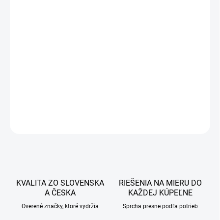
157 €
127,64 € bez DPH
Jednotková
DOBA DODANIE OD 7-14 PRACOVNÝCH DNÍ
cena:
−
+
Pridať do košíka
DETAILNÉ INFORMÁCIE
OPÝTAŤ SA
STRÁŽIŤ
KVALITA ZO SLOVENSKA
RIEŠENIA NA MIERU DO
A ČESKA
KAŽDEJ KÚPEĽNE
Overené značky, ktoré vydržia
Sprcha presne podľa potrieb