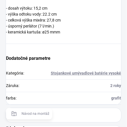
- dosah výtoku: 15,2 cm
- výška odtoku vody: 22.2 cm
- celková výška mixéra: 27,8 cm
- úsporný perlátor (7 l/min.)
- keramická kartuša: ø25 mmm
Dodatočné parametre
Kategória
:
Stojankové umývadlové batérie vysoké
Záruka
:
2 roky
farba
:
grafit
Návod na montáž