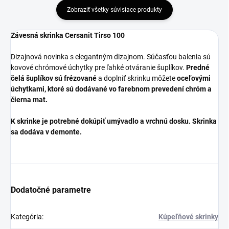
Zobraziť všetky súvisiace produkty
Závesná skrinka Cersanit Tirso 100
Dizajnová novinka s elegantným dizajnom. Súčasťou balenia sú
kovové chrómové úchytky pre ľahké otváranie šuplíkov.
Predné
čelá šuplíkov sú frézované
a doplniť skrinku môžete
oceľovými
úchytkami, ktoré sú dodávané vo farebnom prevedení chróm a
čierna mat.
K skrinke je potrebné dokúpiť umývadlo a vrchnú dosku. Skrinka
sa dodáva v demonte.
Dodatočné parametre
Kategória
:
Kúpeľňové skrinky