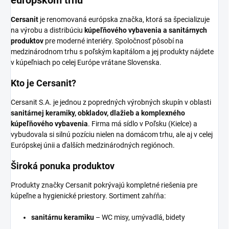
európskom trhu
Cersanit
je renomovaná európska značka, ktorá sa špecializuje
na výrobu a distribúciu
kúpeľňového vybavenia a sanitárnych
produktov
pre moderné interiéry. Spoločnosť pôsobí na
medzinárodnom trhu s poľským kapitálom a jej produkty nájdete
v kúpeľniach po celej Európe vrátane Slovenska.
Kto je Cersanit?
Cersanit S.A. je jednou z popredných výrobných skupín v oblasti
sanitárnej keramiky, obkladov, dlažieb a komplexného
kúpeľňového vybavenia
. Firma má sídlo v Poľsku (Kielce) a
vybudovala si silnú pozíciu nielen na domácom trhu, ale aj v celej
Európskej únii a ďalších medzinárodných regiónoch.
Široká ponuka produktov
Produkty značky Cersanit pokrývajú kompletné riešenia pre
kúpeľne a hygienické priestory. Sortiment zahŕňa:
sanitárnu keramiku
– WC misy, umývadlá, bidety