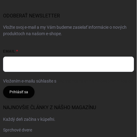
ODOBERAŤ NEWSLETTER
Vložte svoj e-mail a my Vám budeme zasielať informácie o nových
produktoch na našom e-shope.
EMAIL
Vložením e-mailu súhlasíte s
podmienkami ochrany osobných údajov
Prihlásiť sa
NAJNOVŠIE ČLÁNKY Z NÁŠHO MAGAZÍNU
Každý deň začína v kúpeľni.
Sprchové dvere