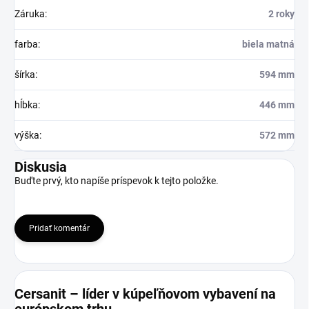
Záruka
:
2 roky
farba
:
biela matná
šírka
:
594 mm
hĺbka
:
446 mm
výška
:
572 mm
Diskusia
Buďte prvý, kto napíše príspevok k tejto položke.
Pridať komentár
Cersanit – líder v kúpeľňovom vybavení na