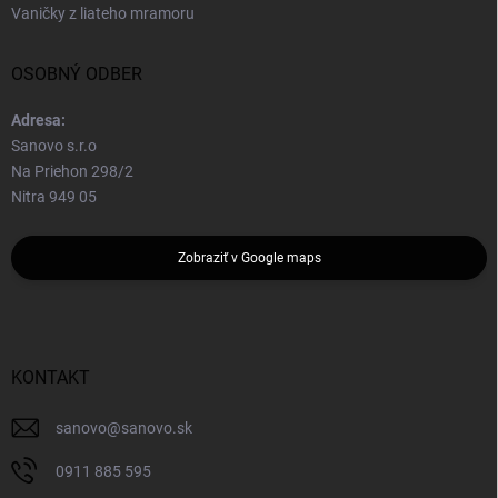
Vaničky z liateho mramoru
OSOBNÝ ODBER
Adresa:
Sanovo s.r.o
Na Priehon 298/2
Nitra 949 05
Zobraziť v Google maps
KONTAKT
sanovo
@
sanovo.sk
0911 885 595