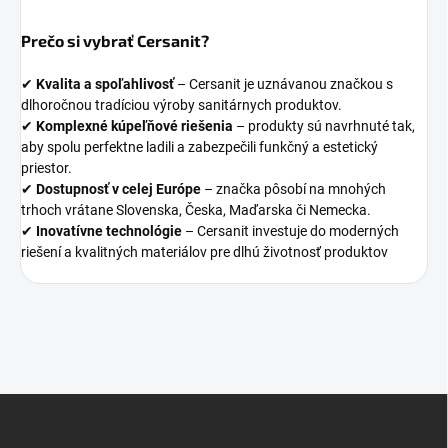
Prečo si vybrať Cersanit?
✔
Kvalita a spoľahlivosť
– Cersanit je uznávanou značkou s
dlhoročnou tradíciou výroby sanitárnych produktov.
✔
Komplexné kúpeľňové riešenia
– produkty sú navrhnuté tak,
aby spolu perfektne ladili a zabezpečili funkčný a estetický
priestor.
✔
Dostupnosť v celej Európe
– značka pôsobí na mnohých
trhoch vrátane Slovenska, Česka, Maďarska či Nemecka.
✔
Inovatívne technológie
– Cersanit investuje do moderných
riešení a kvalitných materiálov pre dlhú životnosť produktov
Z
á
p