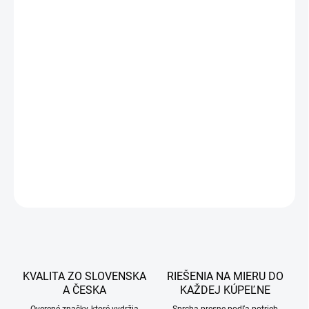
212 €
180,20 €
146,50 € bez DPH
Jednotková
DOBA DODANIE OD 7-14 PRACOVNÝCH DNÍ
cena:
−
+
Pridať do košíka
DETAILNÉ INFORMÁCIE
OPÝTAŤ SA
STRÁŽIŤ
KVALITA ZO SLOVENSKA
RIEŠENIA NA MIERU DO
A ČESKA
KAŽDEJ KÚPEĽNE