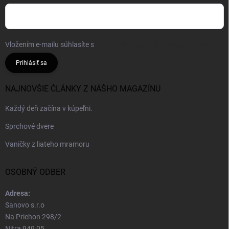
Vložením e-mailu súhlasíte s
podmienkami ochrany osobných údajov
Prihlásiť sa
NAJNOVŠIE ČLÁNKY Z NÁŠHO MAGAZÍNU
Každý deň začína v kúpeľni.
Sprchové dvere
Vaničky z liateho mramoru
OSOBNÝ ODBER
Adresa:
Sanovo s.r.o
Na Priehon 298/2
Nitra 949 05