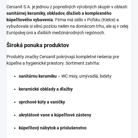
Cersanit S.A. je jednou z popredných výrobných skupín v oblasti
sanitárnej keramiky, obkladov, dlažieb a komplexného
kúpeľňového vybavenia
. Firma má sídlo v Poľsku (Kielce) a
vybudovala si silnú pozíciu nielen na domácom trhu, ale aj v celej
Európskej únii a ďalších medzinárodných regiónoch.
Široká ponuka produktov
Produkty značky Cersanit pokrývajú kompletné riešenia pre
kúpeľne a hygienické priestory. Sortiment zahŕňa:
sanitárnu keramiku
– WC misy, umývadlá, bidety
keramické obklady a dlažby
sprchové kúty a vaničky
akrylátové vane a kúpeľňové zásteny
kúpeľňový nábytok a príslušenstvo