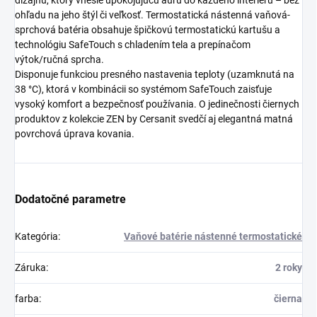
dizajnu, ktorý vnesie upokojujúcu auru do každého interiéru – bez
ohľadu na jeho štýl či veľkosť. Termostatická nástenná vaňová-
sprchová batéria obsahuje špičkovú termostatickú kartušu a
technológiu SafeTouch s chladením tela a prepínačom
výtok/ručná sprcha.
Disponuje funkciou presného nastavenia teploty (uzamknutá na
38 °C), ktorá v kombinácii so systémom SafeTouch zaisťuje
vysoký komfort a bezpečnosť používania. O jedinečnosti čiernych
produktov z kolekcie ZEN by Cersanit svedčí aj elegantná matná
povrchová úprava kovania.
Dodatočné parametre
Kategória
:
Vaňové batérie nástenné termostatické
Záruka
:
2 roky
farba
:
čierna