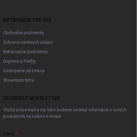
ä
t
i
INFORMÁCIE PRE VÁS
e
Obchodné podmienky
Ochrana osobných údajov
Reklamačné podmienky
Doprava a Platby
Odstúpenie od zmluvy
Showroom Nitra
ODOBERAŤ NEWSLETTER
Vložte svoj e-mail a my Vám budeme zasielať informácie o nových
produktoch na našom e-shope.
EMAIL