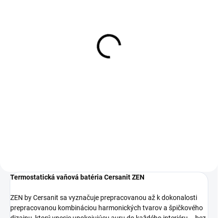
DOBA DODANIA DO 7 PRACOVNÝCH
DNÍ
Sprchový set Cersanit
INVERTO BLACK (S951-
399)
88,40 €
71,87 € bez DPH
Do košíka
Termostatická vaňová batéria Cersanit ZEN
ZEN by Cersanit sa vyznačuje prepracovanou až k dokonalosti
prepracovanou kombináciou harmonických tvarov a špičkového