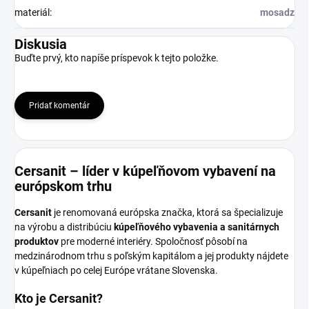
materiál
:
mosadz
Diskusia
Buďte prvý, kto napíše príspevok k tejto položke.
Pridať komentár
Cersanit – líder v kúpeľňovom vybavení na
európskom trhu
Cersanit
je renomovaná európska značka, ktorá sa špecializuje
na výrobu a distribúciu
kúpeľňového vybavenia a sanitárnych
produktov
pre moderné interiéry. Spoločnosť pôsobí na
medzinárodnom trhu s poľským kapitálom a jej produkty nájdete
v kúpeľniach po celej Európe vrátane Slovenska.
Kto je Cersanit?