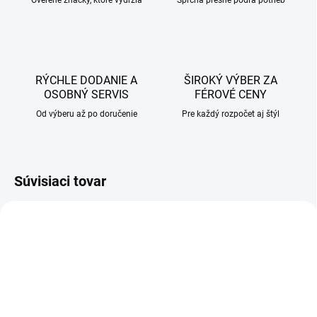
Overené značky, ktoré vydržia
Sprcha presne podľa potrieb
RÝCHLE DODANIE A
ŠIROKÝ VÝBER ZA
OSOBNÝ SERVIS
FÉROVÉ CENY
Od výberu až po doručenie
Pre každý rozpočet aj štýl
Súvisiaci tovar
AKCIA