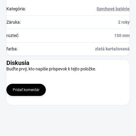
Kategória
:
Sprchové batérie
Záruka
:
2 roky
rozteč
:
150 mm
farba
:
zlatá kartačovaná
Diskusia
Buďte prvý, kto napíše príspevok k tejto položke.
Pridať komentár