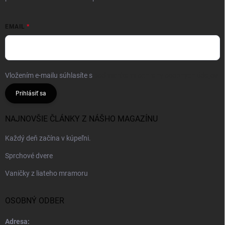
EMAIL
Vložením e-mailu súhlasíte s
podmienkami ochrany osobných údajov
Prihlásiť sa
NAJNOVŠIE ČLÁNKY Z NÁŠHO MAGAZÍNU
Každý deň začína v kúpeľni.
Sprchové dvere
Vaničky z liateho mramoru
OSOBNÝ ODBER
Adresa: