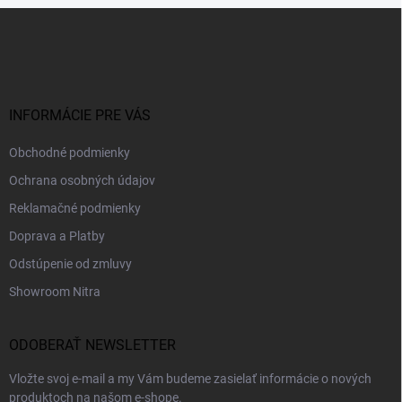
Z
á
p
ä
t
i
INFORMÁCIE PRE VÁS
e
Obchodné podmienky
Ochrana osobných údajov
Reklamačné podmienky
Doprava a Platby
Odstúpenie od zmluvy
Showroom Nitra
ODOBERAŤ NEWSLETTER
Vložte svoj e-mail a my Vám budeme zasielať informácie o nových
produktoch na našom e-shope.