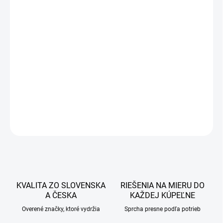
129 €
104,88 € bez DPH
Jednotková
SKLADOM
cena:
−
+
Pridať do košíka
DETAILNÉ INFORMÁCIE
OPÝTAŤ SA
STRÁŽIŤ
KVALITA ZO SLOVENSKA
RIEŠENIA NA MIERU DO
A ČESKA
KAŽDEJ KÚPEĽNE
Overené značky, ktoré vydržia
Sprcha presne podľa potrieb