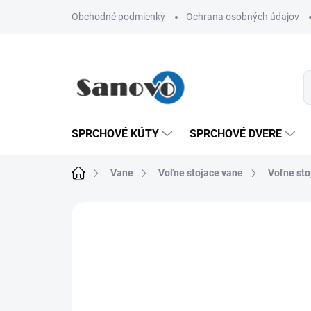
Prejsť
Obchodné podmienky
Ochrana osobných údajov
na
obsah
SPRCHOVÉ KÚTY
SPRCHOVÉ DVERE
Domov
Vane
Voľne stojace vane
Voľne sto
Neohodnotené
Podrobnosti hodn