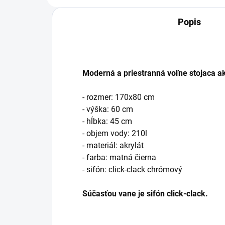
Popis
Moderná a priestranná voľne stojaca a
- rozmer: 170x80 cm
- výška: 60 cm
- hĺbka: 45 cm
- objem vody: 210l
- materiál: akrylát
- farba: matná čierna
- sifón: click-clack chrómový
Súčasťou vane je sifón click-clack.