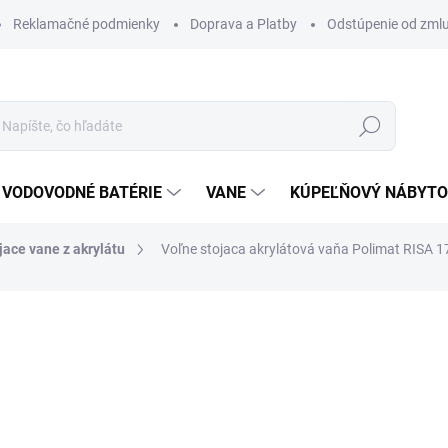
Reklamačné podmienky
Doprava a Platby
Odstúpenie od zml
Hľadať
VODOVODNÉ BATÉRIE
VANE
KÚPEĽŇOVÝ NÁBYT
jace vane z akrylátu
Voľne stojaca akrylátová vaňa Polimat RISA 
otenia
ZNAČKA:
POLIMAT
1 507 €
1 225,20 € bez DPH
Jednotková
DOBA DODANIA DO 2-3 PRA