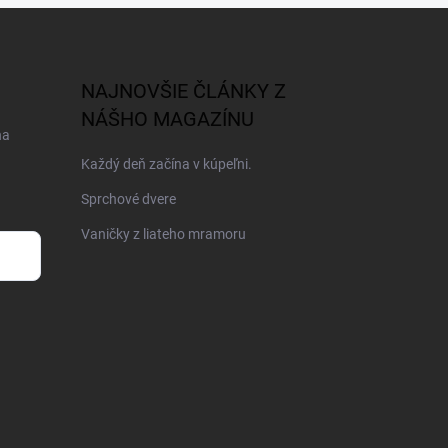
NAJNOVŠIE ČLÁNKY Z
NÁŠHO MAGAZÍNU
na
Každý deň začína v kúpeľni.
Sprchové dvere
Vaničky z liateho mramoru