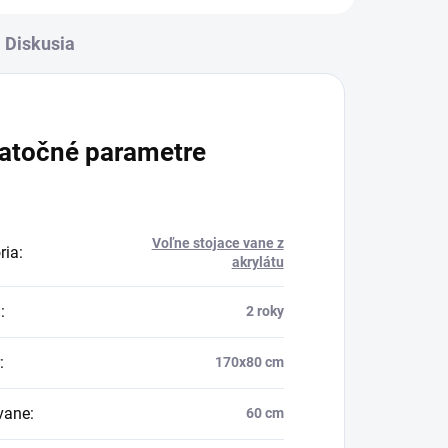
Diskusia
atočné parametre
Voľne stojace vane z
ria
:
akrylátu
a
:
2 roky
:
170x80 cm
vane
:
60 cm