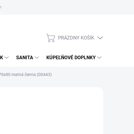
uvy
Showroom Nitra
PRÁZDNY KOŠÍK
NÁKUPNÝ
KOŠÍK
OK
SANITA
KÚPEĽŇOVÉ DOPLNKY
170x80 matná čierna (00443)
C. DNÍ