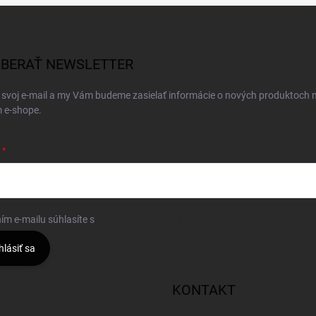
BERAŤ NEWSLETTER
 svoj e-mail a my Vám budeme zasielať informácie o nových produktoch 
 e-shope.
ím e-mailu súhlasíte s
podmienkami ochrany osobných údajov
hlásiť sa
KONTAKT