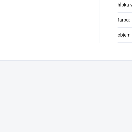
hĺbka 
farba
:
objem 