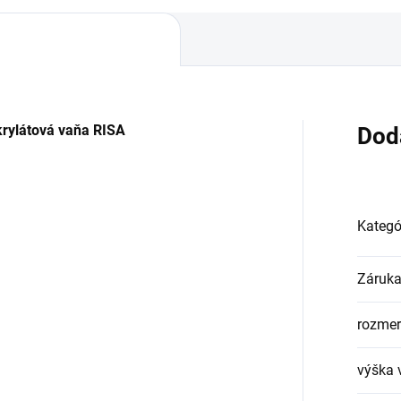
krylátová vaňa RISA
Dod
Kategó
Záruk
rozmer
výška 