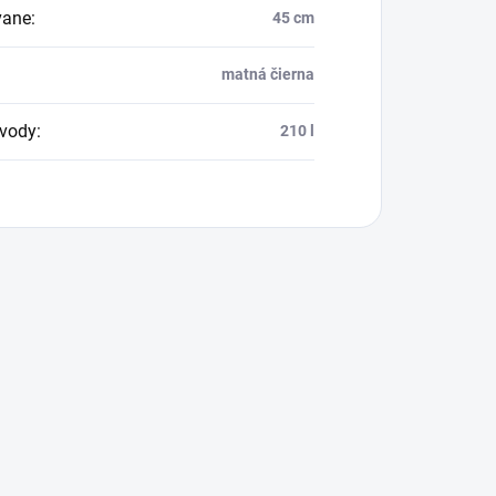
vane
:
45 cm
matná čierna
vody
:
210 l