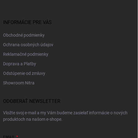
p
ä
t
i
INFORMÁCIE PRE VÁS
e
Obchodné podmienky
Ochrana osobných údajov
Reklamačné podmienky
Doprava a Platby
Odstúpenie od zmluvy
Showroom Nitra
ODOBERAŤ NEWSLETTER
Vložte svoj e-mail a my Vám budeme zasielať informácie o nových
produktoch na našom e-shope.
EMAIL