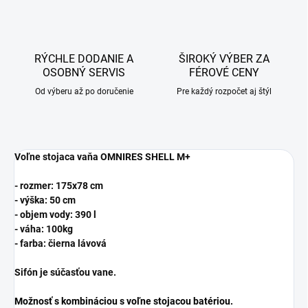
RÝCHLE DODANIE A
ŠIROKÝ VÝBER ZA
OSOBNÝ SERVIS
FÉROVÉ CENY
Od výberu až po doručenie
Pre každý rozpočet aj štýl
Voľne stojaca vaňa OMNIRES SHELL M+
- rozmer: 175x78 cm
- výška: 50 cm
- objem vody: 390 l
- váha: 100kg
- farba: čierna lávová
Sifón je súčasťou vane.
Možnosť s kombináciou s voľne stojacou batériou.