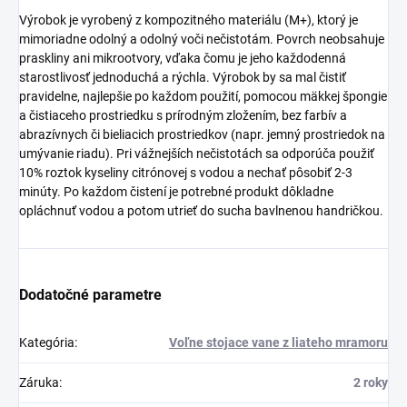
Výrobok je vyrobený z kompozitného materiálu (M+), ktorý je
mimoriadne odolný a odolný voči nečistotám. Povrch neobsahuje
praskliny ani mikrootvory, vďaka čomu je jeho každodenná
starostlivosť jednoduchá a rýchla. Výrobok by sa mal čistiť
pravidelne, najlepšie po každom použití, pomocou mäkkej špongie
a čistiaceho prostriedku s prírodným zložením, bez farbív a
abrazívnych či bieliacich prostriedkov (napr. jemný prostriedok na
umývanie riadu). Pri vážnejších nečistotách sa odporúča použiť
10% roztok kyseliny citrónovej s vodou a nechať pôsobiť 2-3
minúty. Po každom čistení je potrebné produkt dôkladne
opláchnuť vodou a potom utrieť do sucha bavlnenou handričkou.
Dodatočné parametre
Kategória
:
Voľne stojace vane z liateho mramoru
Záruka
:
2 roky