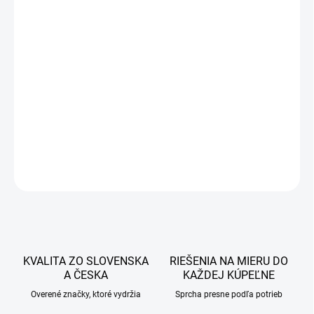
2 870 €
2 333,33 € bez DPH
Jednotková
DOBA VÝROBY 7-14 PRACOVNÝCH DNÍ
cena:
−
+
Pridať do košíka
DETAILNÉ INFORMÁCIE
OPÝTAŤ SA
STRÁŽIŤ
KVALITA ZO SLOVENSKA
RIEŠENIA NA MIERU DO
A ČESKA
KAŽDEJ KÚPEĽNE
Overené značky, ktoré vydržia
Sprcha presne podľa potrieb