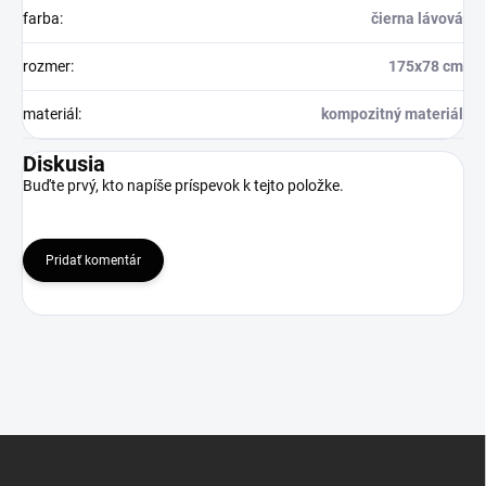
farba
:
čierna lávová
rozmer
:
175x78 cm
materiál
:
kompozitný materiál
Diskusia
Buďte prvý, kto napíše príspevok k tejto položke.
Pridať komentár
Z
á