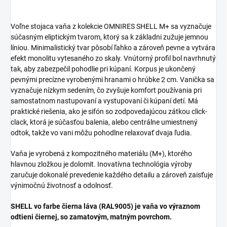
Voľne stojaca vaňa z kolekcie OMNIRES SHELL M+ sa vyznačuje
súčasným eliptickým tvarom, ktorý sa k základni zužuje jemnou
líniou. Minimalistický tvar pôsobí ľahko a zároveň pevne a vytvára
efekt monolitu vytesaného zo skaly. Vnútorný profil bol navrhnutý
tak, aby zabezpečil pohodlie pri kúpaní. Korpus je ukončený
pevnými precízne vyrobenými hranami o hrúbke 2 cm. Vanička sa
vyznačuje nízkym sedením, čo zvyšuje komfort používania pri
samostatnom nastupovaní a vystupovaní či kúpaní detí. Má
praktické riešenia, ako je sifón so zodpovedajúcou zátkou click-
clack, ktorá je súčasťou balenia, alebo centrálne umiestnený
odtok, takže vo vani môžu pohodlne relaxovať dvaja ľudia.
Vaňa je vyrobená z kompozitného materiálu (M+), ktorého
hlavnou zložkou je dolomit. Inovatívna technológia výroby
zaručuje dokonalé prevedenie každého detailu a zároveň zaisťuje
výnimočnú životnosť a odolnosť.
SHELL vo farbe čierna láva (RAL9005) je vaňa vo výraznom
odtieni čiernej, so zamatovým, matným povrchom.