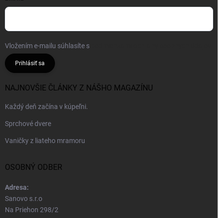
Vložením e-mailu súhlasíte s
podmienkami ochrany osobných údajov
Prihlásiť sa
NAJNOVŠIE ČLÁNKY Z NÁŠHO MAGAZÍNU
Každý deň začína v kúpeľni.
Sprchové dvere
Vaničky z liateho mramoru
OSOBNÝ ODBER
Adresa:
Sanovo s.r.o
Na Priehon 298/2