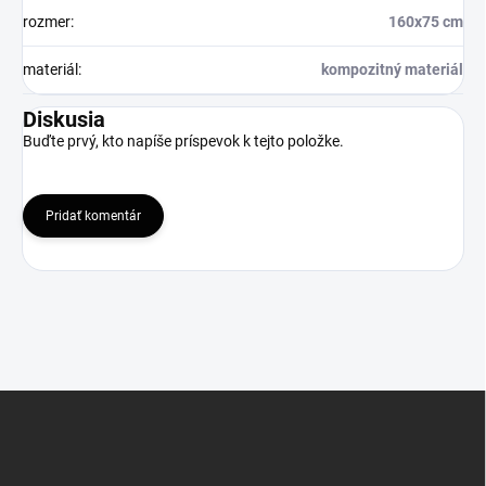
rozmer
:
160x75 cm
materiál
:
kompozitný materiál
Diskusia
Buďte prvý, kto napíše príspevok k tejto položke.
Pridať komentár
Z
á
p
ä