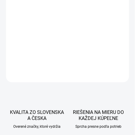
2 770 €
2 252,03 € bez DPH
Jednotková
DOBA VÝROBY 7-14 PRACOVNÝCH DNÍ
cena:
−
+
Pridať do košíka
DETAILNÉ INFORMÁCIE
OPÝTAŤ SA
STRÁŽIŤ
KVALITA ZO SLOVENSKA
RIEŠENIA NA MIERU DO
A ČESKA
KAŽDEJ KÚPEĽNE
Overené značky, ktoré vydržia
Sprcha presne podľa potrieb