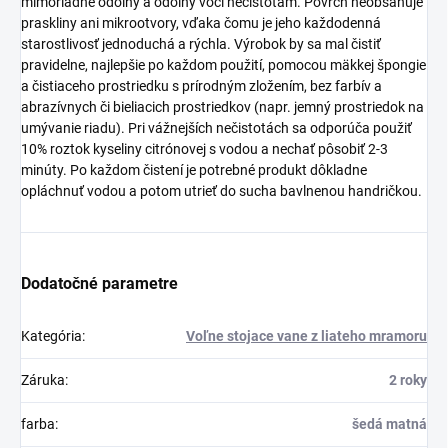
mimoriadne odolný a odolný voči nečistotám. Povrch neobsahuje
praskliny ani mikrootvory, vďaka čomu je jeho každodenná
starostlivosť jednoduchá a rýchla. Výrobok by sa mal čistiť
pravidelne, najlepšie po každom použití, pomocou mäkkej špongie
a čistiaceho prostriedku s prírodným zložením, bez farbív a
abrazívnych či bieliacich prostriedkov (napr. jemný prostriedok na
umývanie riadu). Pri vážnejších nečistotách sa odporúča použiť
10% roztok kyseliny citrónovej s vodou a nechať pôsobiť 2-3
minúty. Po každom čistení je potrebné produkt dôkladne
opláchnuť vodou a potom utrieť do sucha bavlnenou handričkou.
Dodatočné parametre
Kategória
:
Voľne stojace vane z liateho mramoru
Záruka
:
2 roky
farba
:
šedá matná