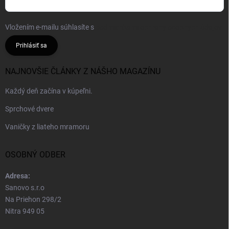
Vložením e-mailu súhlasíte s
podmienkami ochrany osobných údajov
Prihlásiť sa
NAJNOVŠIE ČLÁNKY Z NÁŠHO MAGAZÍNU
Každý deň začína v kúpeľni.
Sprchové dvere
Vaničky z liateho mramoru
OSOBNÝ ODBER
Adresa:
Sanovo s.r.o
Na Priehon 298/2
Nitra 949 05