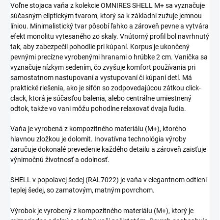
Voľne stojaca vaňa z kolekcie OMNIRES SHELL M+ sa vyznačuje
súčasným eliptickým tvarom, ktorý sa k základni zužuje jemnou
líniou. Minimalistický tvar pôsobí ľahko a zároveň pevne a vytvára
efekt monolitu vytesaného zo skaly. Vnútorný profil bol navrhnutý
tak, aby zabezpečil pohodlie pri kúpaní. Korpus je ukončený
pevnými precízne vyrobenými hranami o hrúbke 2 cm. Vanička sa
vyznačuje nízkym sedením, čo zvyšuje komfort používania pri
samostatnom nastupovaní a vystupovaní či kúpaní detí. Má
praktické riešenia, ako je sifón so zodpovedajúcou zátkou click-
clack, ktorá je súčasťou balenia, alebo centrálne umiestnený
odtok, takže vo vani môžu pohodlne relaxovať dvaja ľudia.
Vaňa je vyrobená z kompozitného materiálu (M+), ktorého
hlavnou zložkou je dolomit. Inovatívna technológia výroby
zaručuje dokonalé prevedenie každého detailu a zároveň zaisťuje
výnimočnú životnosť a odolnosť.
SHELL v popolavej šedej (RAL7022) je vaňa v elegantnom odtieni
teplej šedej, so zamatovým, matným povrchom.
Výrobok je vyrobený z kompozitného materiálu (M+), ktorý je