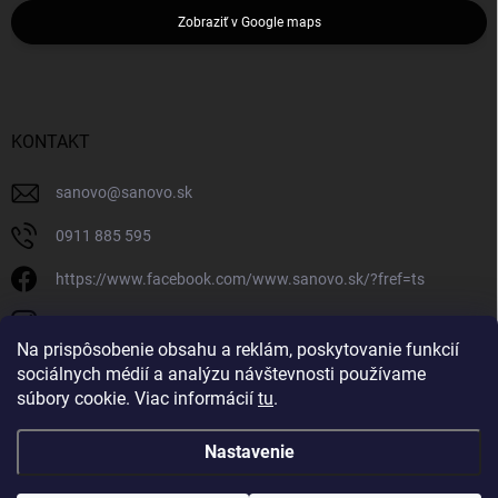
Zobraziť v Google maps
KONTAKT
sanovo
@
sanovo.sk
0911 885 595
https://www.facebook.com/www.sanovo.sk/?fref=ts
sanovo.sk
Na prispôsobenie obsahu a reklám, poskytovanie funkcií
sociálnych médií a analýzu návštevnosti používame
súbory cookie. Viac informácií
tu
.
Nastavenie
Copyright 2026
Sanovo.sk
. Všetky práva vyhradené.
|
Upraviť nastavenie