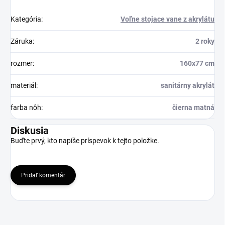
Kategória
:
Voľne stojace vane z akrylátu
Záruka
:
2 roky
rozmer
:
160x77 cm
materiál
:
sanitárny akrylát
farba nôh
:
čierna matná
Diskusia
Buďte prvý, kto napíše príspevok k tejto položke.
Pridať komentár