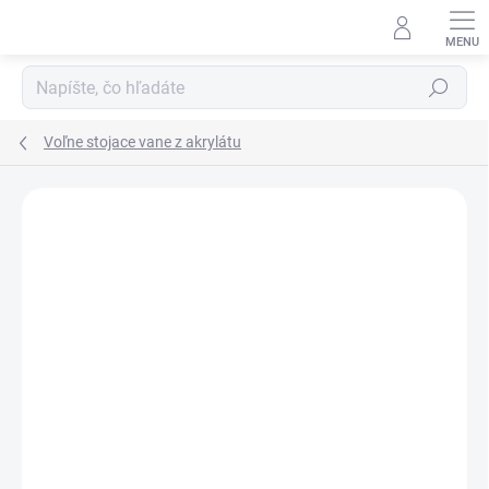
Prejsť
na
obsah
Hľadať
Voľne stojace vane z akrylátu
Neohodnotené
Podrobnosti hodnotenia
ZNAČKA:
BESCO
AKCIA