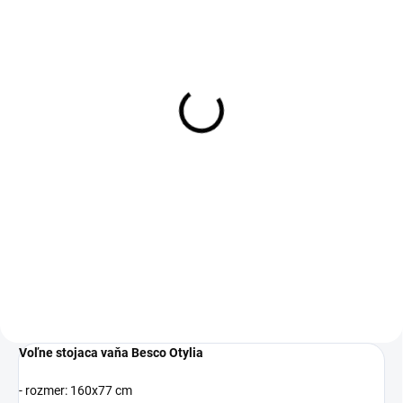
DOBA VÝROBY 7-14 PRACOVNÝCH
DOBA DODANIE OD 7-14
DNÍ
PRACOVNÝCH DNÍ
Retro click-clack sifón
Retro click-clack sifón s
matná čierna (OKK-CZR)
prepadom matná čierna
(SW-PRZ-CZR)
246,84 €
355,98 €
200,68 € bez DPH
289,41 € bez DPH
Do košíka
Do košíka
Voľne stojaca vaňa Besco Otylia
- rozmer: 160x77 cm