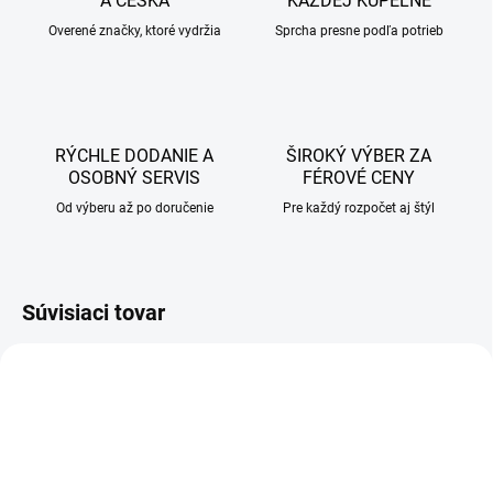
A ČESKA
KAŽDEJ KÚPEĽNE
Overené značky, ktoré vydržia
Sprcha presne podľa potrieb
RÝCHLE DODANIE A
ŠIROKÝ VÝBER ZA
OSOBNÝ SERVIS
FÉROVÉ CENY
Od výberu až po doručenie
Pre každý rozpočet aj štýl
Súvisiaci tovar
AKCIA
AKCIA