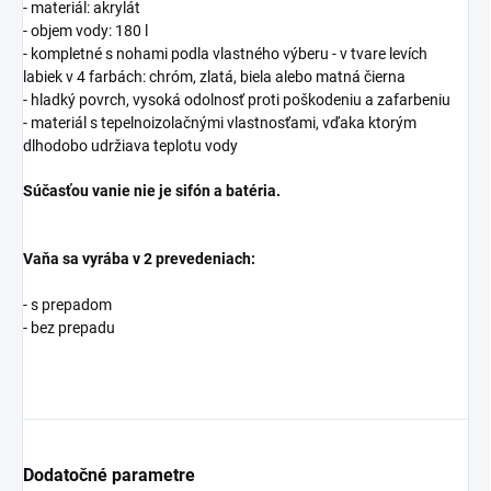
- materiál: akrylát
- objem vody: 180 l
- kompletné s nohami podla vlastného výberu - v tvare levích
labiek v 4 farbách: chróm, zlatá, biela alebo matná čierna
- hladký povrch, vysoká odolnosť proti poškodeniu a zafarbeniu
- materiál s tepelnoizolačnými vlastnosťami, vďaka ktorým
dlhodobo udržiava teplotu vody
Súčasťou vanie nie je sifón a batéria.
Vaňa sa vyrába v 2 prevedeniach:
- s prepadom
- bez prepadu
Dodatočné parametre