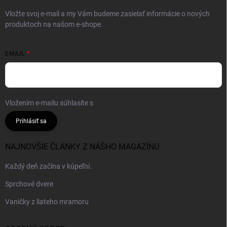
Vložte svoj e-mail a my Vám budeme zasielať informácie o nových
produktoch na našom e-shope.
EMAIL
Vložením e-mailu súhlasíte s
podmienkami ochrany osobných údajov
Prihlásiť sa
NAJNOVŠIE ČLÁNKY Z NÁŠHO MAGAZÍNU
Každý deň začína v kúpeľni.
Sprchové dvere
Vaničky z liateho mramoru