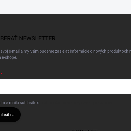
BERAŤ NEWSLETTER
 svoj e-mail a my Vám budeme zasielať informácie o nových produktoch 
 e-shope.
ím e-mailu súhlasíte s
podmienkami ochrany osobných údajov
hlásiť sa