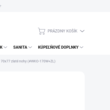
uvy
Showroom Nitra
PRÁZDNY KOŠÍK
NÁKUPNÝ
KOŠÍK
OK
SANITA
KÚPEĽŇOVÉ DOPLNKY
A 170x77 zlaté nohy (#WKO-170W+ZL)
24,04 €