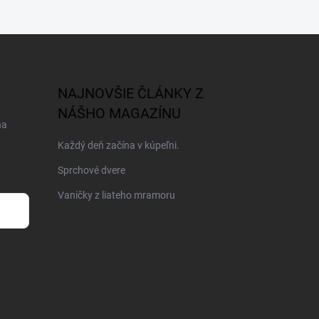
NAJNOVŠIE ČLÁNKY Z
NÁŠHO MAGAZÍNU
na
Každý deň začína v kúpeľni.
Sprchové dvere
Vaničky z liateho mramoru