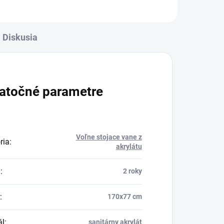
Diskusia
atočné parametre
Voľne stojace vane z
ria
:
akrylátu
a
:
2 roky
:
170x77 cm
ál
:
sanitárny akrylát