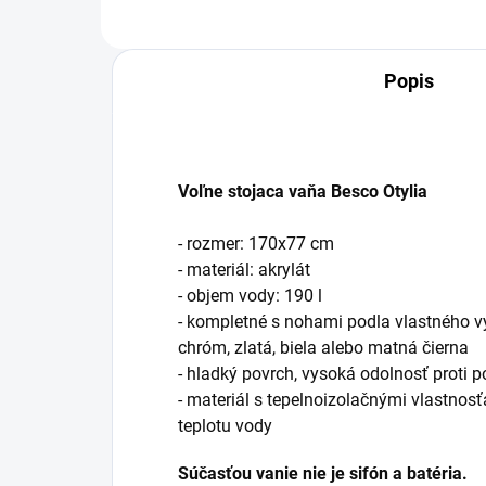
Popis
Voľne stojaca vaňa Besco Otylia
- rozmer: 170x77 cm
- materiál: akrylát
- objem vody: 190 l
- kompletné s nohami podla vlastného výb
chróm, zlatá, biela alebo matná čierna
- hladký povrch, vysoká odolnosť proti 
- materiál s tepelnoizolačnými vlastno
teplotu vody
Súčasťou vanie nie je sifón a batéria.