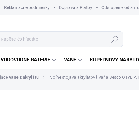
Reklamačné podmienky
Doprava a Platby
Odstúpenie od zml
Hľadať
VODOVODNÉ BATÉRIE
VANE
KÚPEĽŇOVÝ NÁBYT
jace vane z akrylátu
Voľne stojava akrylátová vaňa Besco OTYLI
otenia
ZNAČKA:
BESCO
1 322,40 €
1 1
913,85 € bez DPH