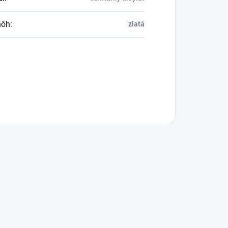
nôh
:
zlatá