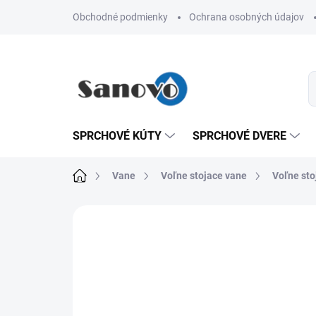
Prejsť
Obchodné podmienky
Ochrana osobných údajov
na
obsah
SPRCHOVÉ KÚTY
SPRCHOVÉ DVERE
Domov
Vane
Voľne stojace vane
Voľne sto
Neohodnotené
Podrobnosti hodn
AKCIA