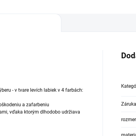
Dod
Kategó
eru - v tvare levích labiek v 4 farbách:
Záruk
poškodeniu a zafarbeniu
sťami, vďaka ktorým dlhodobo udržiava
rozmer
materi