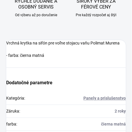
RÝCHLE DODANIE A
ŠIROKÝ VÝBER ZA
OSOBNÝ SERVIS
FÉROVÉ CENY
Od výberu až po doručenie
Pre každý rozpočet aj štýl
Vrchná krytka na sifón pre voľne stojacu vaňu Polimat Murena
- farba: čierna matná
Dodatočné parametre
Kategória
:
Panely a prislušenstvo
Záruka
:
2 roky
farba
:
čierna matná