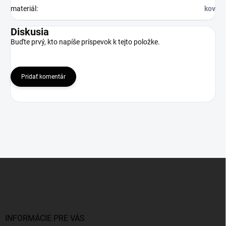
materiál
:
kov
Diskusia
Buďte prvý, kto napíše príspevok k tejto položke.
Pridať komentár
Z
á
p
ä
t
i
INFORMÁCIE PRE VÁS