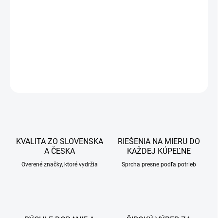
cena:
−
+
Pridať do košíka
DETAILNÉ INFORMÁCIE
OPÝTAŤ SA
STRÁŽIŤ
KVALITA ZO SLOVENSKA
RIEŠENIA NA MIERU DO
A ČESKA
KAŽDEJ KÚPEĽNE
Overené značky, ktoré vydržia
Sprcha presne podľa potrieb