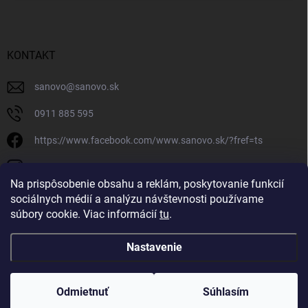
KONTAKT
sanovo
@
sanovo.sk
0911 885 595
https://www.facebook.com/www.sanovo.sk/?fref=ts
sanovo.sk
Na prispôsobenie obsahu a reklám, poskytovanie funkcií
sociálnych médií a analýzu návštevnosti používame
súbory cookie. Viac informácií
tu
.
Nastavenie
Copyright 2026
Sanovo.sk
. Všetky práva vyhradené.
|
Upraviť nastavenie
cookies
Odmietnuť
Súhlasím
Vytvoril Shoptet