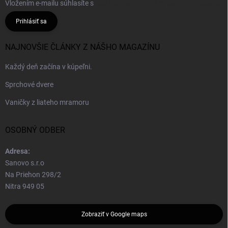
Vložením e-mailu súhlasíte s
podmienkami ochrany osobných údajov
Prihlásiť sa
NAJNOVŠIE ČLÁNKY Z NÁŠHO MAGAZÍNU
Každý deň začína v kúpeľni.
Sprchové dvere
Vaničky z liateho mramoru
OSOBNÝ ODBER
Adresa:
Sanovo s.r.o
Na Priehon 298/2
Nitra 949 05
Zobraziť v Google maps