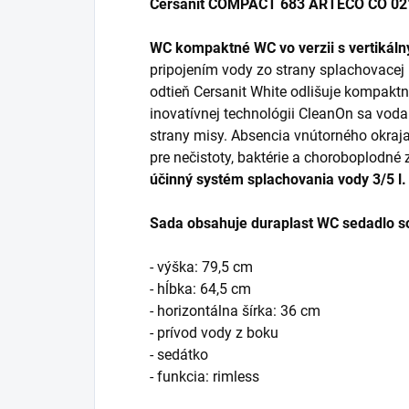
Cersanit COMPACT 683 ARTECO CO 021
WC kompaktné WC vo verzii s vertiká
pripojením vody zo strany splachovacej
odtieň Cersanit White odlišuje kompak
inovatívnej technológii CleanOn sa voda
strany misy. Absencia vnútorného okra
pre nečistoty, baktérie a choroboplodné
účinný systém splachovania vody 3/5 l.
Sada obsahuje duraplast WC sedadlo so 
- výška: 79,5 cm
- hĺbka: 64,5 cm
- horizontálna šírka: 36 cm
- prívod vody z boku
- sedátko
- funkcia: rimless