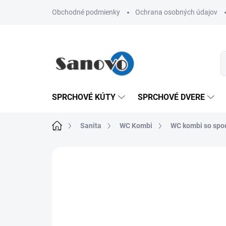
Prejsť
Obchodné podmienky
Ochrana osobných údajov
na
obsah
SPRCHOVÉ KÚTY
SPRCHOVÉ DVERE
Domov
Sanita
WC Kombi
WC kombi so sp
Neohodnotené
Podrobnosti hodn
AKCIA