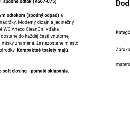
 spodné odtok (K667-075)
Dod
lnym odtokom (spodný odpad)
a
 nádržky. Moderný dizajn a jedinečný
tné WC Arteco CleanOn. Vďaka
Kategó
 dostane do každej časti vnútornej
ja misky znamená, že nezostane miesto
Záruk
 zárodky.
Kompaktné toalety majú
materi
soft closing - pomalé sklápanie.