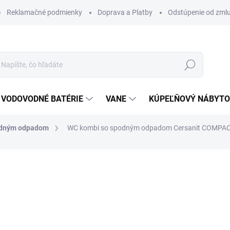
Reklamačné podmienky
Doprava a Platby
Odstúpenie od zml
Hľadať
VODOVODNÉ BATÉRIE
VANE
KÚPEĽŇOVÝ NÁBYT
odným odpadom
WC kombi so spodným odpadom Cersanit COMPAC
otenia
ZNAČKA:
CERSANIT
210 €
178 €
144,72 € bez DPH