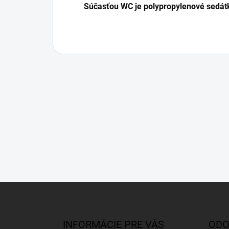
Súčasťou WC je polypropylenové sedát
Z
á
p
ä
INFORMÁCIE PRE VÁS
ODO