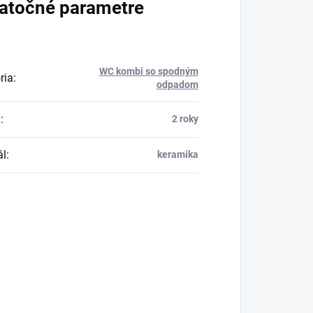
atočné parametre
WC kombi so spodným
ria
:
odpadom
a
:
2 roky
ál
:
keramika