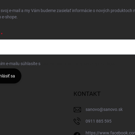
 svoj e-mail a my Vám budeme zasielať informácie o nových produktoch 
 e-shope.
ím e-mailu súhlasíte s
podmienkami ochrany osobných údajov
hlásiť sa
KONTAKT
sanovo
@
sanovo.sk
0911 885 595
https://www.facebook.c