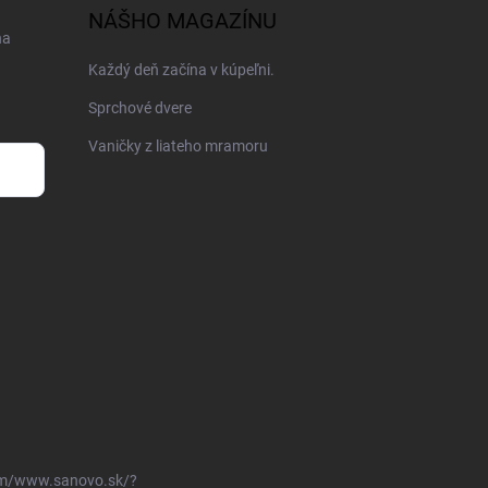
NÁŠHO MAGAZÍNU
na
Každý deň začína v kúpeľni.
Sprchové dvere
Vaničky z liateho mramoru
om/www.sanovo.sk/?