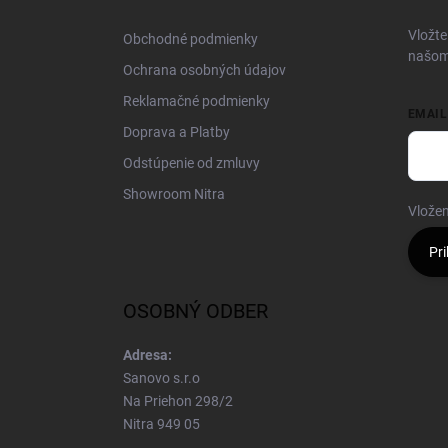
t
i
Vložte
Obchodné podmienky
e
našom
Ochrana osobných údajov
Reklamačné podmienky
EMAIL
Doprava a Platby
Odstúpenie od zmluvy
Showroom Nitra
Vložen
Pri
OSOBNÝ ODBER
Adresa:
Sanovo s.r.o
Na Priehon 298/2
Nitra 949 05