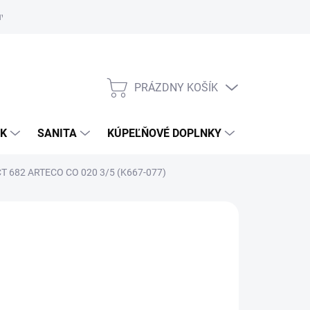
uvy
Showroom Nitra
PRÁZDNY KOŠÍK
NÁKUPNÝ
KOŠÍK
OK
SANITA
KÚPEĽŇOVÉ DOPLNKY
T 682 ARTECO CO 020 3/5 (K667-077)