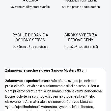
A ČESKA
KAŽDEJ KÚPEĽNE
Overené značky, ktoré vydržia
Sprcha presne podľa potrieb
RÝCHLE DODANIE A
ŠIROKÝ VÝBER ZA
OSOBNÝ SERVIS
FÉROVÉ CENY
Od výberu až po doručenie
Pre každý rozpočet aj štýl
Zalamovacie sprchové dvere Sanovo Mystery 85 cm
Zalamovacie sprchové dvere
Vás očaria svojou jedinečnou
praktickosťou otvárania a zalamovania skiel do seba. Ušetria
Vám priestor pri otváraní a ich manipulácia je veľmi jednoduchá.
Bočné uchytenie sprchových dverí je vyrobené z kvalitného
elexovaného AL materiálu s chrómovou úpravou ktorá sa
vyznačuje dlhodobou životnosťou, vysokou leštiteľnosťou,