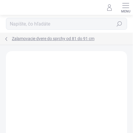
Prejsť
na
obsah
Hľadať
Zalamovacie dvere do sprchy od 81 do 91 cm
Neohodnotené
Podrobnosti hodnotenia
ZNAČKA:
SANOVO
AKCIA