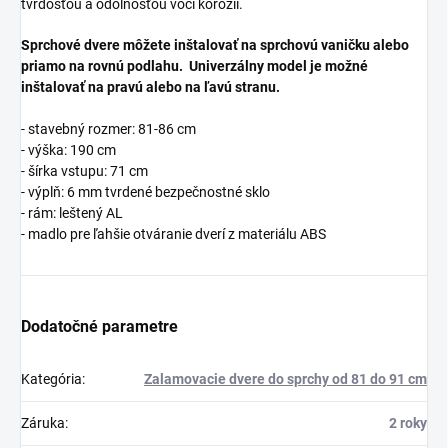
tvrdosťou a odolnosťou voči korózii.
Sprchové dvere môžete inštalovať na sprchovú vaničku alebo
priamo na rovnú podlahu. Univerzálny model je možné
inštalovať na pravú alebo na ľavú stranu.
- stavebný rozmer: 81-86 cm
- výška: 190 cm
- šírka vstupu: 71 cm
- výplň: 6 mm tvrdené bezpečnostné sklo
- rám: leštený AL
- madlo pre ľahšie otváranie dverí z materiálu ABS
Dodatočné parametre
Kategória
:
Zalamovacie dvere do sprchy od 81 do 91 cm
Záruka
:
2 roky