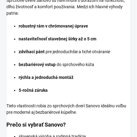
Sprchové dvere Sanovo sú navrhnuté s dôrazom na funkčnosť,
dlhú životnosť a komfort používania. Medzi ich hlavné výhody
patria:
robustný rám v chrómovanej úprave
nastaviteľnosť stavebnej šírky až o 5 cm
zdvíhací pánt
pre jednoduchšie a tiché otváranie
bezbariérový vstup
do sprchového kúta
rýchla a jednoduchá montáž
5-ročná záruka
Tieto vlastnosti robia zo sprchových dverí Sanovo ideálnu voľbu
pre moderné aj bezbariérové kúpeľne.
Prečo si vybrať Sanovo?
slovenská výroba a rodinná tradícia