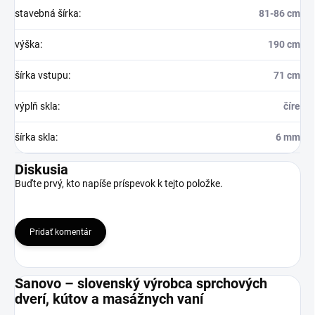
stavebná šírka
:
81-86 cm
výška
:
190 cm
šírka vstupu
:
71 cm
výplň skla
:
číre
šírka skla
:
6 mm
Diskusia
Buďte prvý, kto napíše príspevok k tejto položke.
Pridať komentár
Sanovo – slovenský výrobca sprchových
dverí, kútov a masážnych vaní