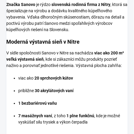
Značka Sanovo
je rýdzo
slovenská rodinná firma z Nitry
, ktorá sa
špecializuje na výrobu a dodávku kvalitného kúpeľňového
vybavenia. Vďaka dlhoročným skúsenostiam, dôrazu na detail a
poctivú výrobu patrí Sanovo medzi spoľahlivých výrobcov
kúpeľňových riešení na Slovensku.
Moderná výstavná sieň v Nitre
V sídle spoločnosti Sanovo v Nitre sa nachádza
viac ako 200 m²
veľká výstavná sieň
, kde si zákazníci môžu produkty pozrieť
naživo a porovnať jednotlivé riešenia. Výstavná plocha zahŕňa:
viac ako
20 sprchových kútov
približne
30 akrylátových vaní
1 bezbariérovú vaňu
7 masážnych vaní
, z toho
1 plne funkčnú
, kde je možné
vyskúšať silu trysiek a výkon čerpadla