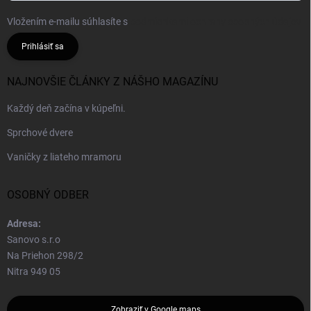
Vložením e-mailu súhlasíte s
podmienkami ochrany osobných údajov
Prihlásiť sa
NAJNOVŠIE ČLÁNKY Z NÁŠHO MAGAZÍNU
Každý deň začína v kúpeľni.
Sprchové dvere
Vaničky z liateho mramoru
OSOBNÝ ODBER
Adresa:
Sanovo s.r.o
Na Priehon 298/2
Nitra 949 05
Zobraziť v Google maps