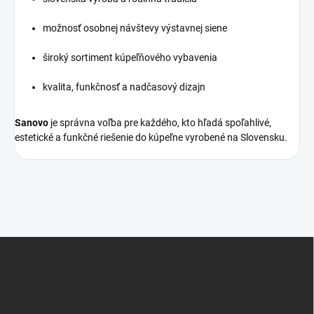
možnosť osobnej návštevy výstavnej siene
široký sortiment kúpeľňového vybavenia
kvalita, funkčnosť a nadčasový dizajn
Sanovo
je správna voľba pre každého, kto hľadá spoľahlivé,
estetické a funkčné riešenie do kúpeľne vyrobené na Slovensku.
Z
á
p
ä
t