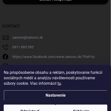
KONTAKT
sanovo
@
sanovo.sk
0911 885 595
https://www.facebook.com/www.sanovo.sk/?fref=ts
sanovo.sk
Na prispôsobenie obsahu a reklám, poskytovanie funkcií
sociálnych médií a analýzu návštevnosti používame
súbory cookie. Viac informácií
tu
.
Nastavenie
Copyright 2026
Sanovo.sk
. Všetky práva vyhradené.
|
Upraviť nastavenie
cookies