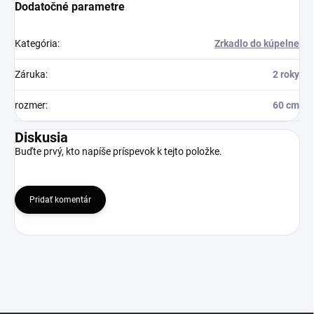
Dodatočné parametre
Kategória
:
Zrkadlo do kúpelne
Záruka
:
2 roky
rozmer
:
60 cm
Diskusia
Buďte prvý, kto napíše príspevok k tejto položke.
Pridať komentár