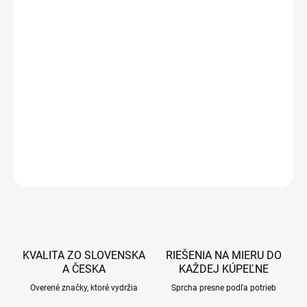
177 €
143,90 € bez DPH
Jednotková
DOBA DODANIA DO 7 PRACOVNÝCH DNÍ
cena:
−
+
Pridať do košíka
DETAILNÉ INFORMÁCIE
OPÝTAŤ SA
STRÁŽIŤ
KVALITA ZO SLOVENSKA
RIEŠENIA NA MIERU DO
A ČESKA
KAŽDEJ KÚPEĽNE
Overené značky, ktoré vydržia
Sprcha presne podľa potrieb