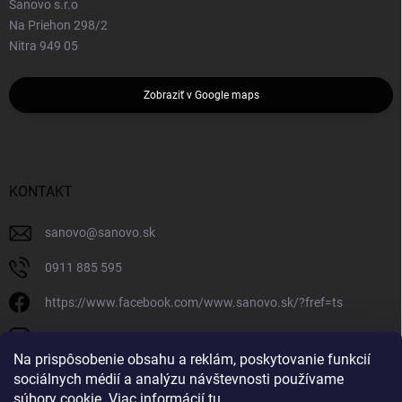
Sanovo s.r.o
Na Priehon 298/2
Nitra 949 05
Zobraziť v Google maps
KONTAKT
sanovo
@
sanovo.sk
0911 885 595
https://www.facebook.com/www.sanovo.sk/?fref=ts
sanovo.sk
Na prispôsobenie obsahu a reklám, poskytovanie funkcií
sociálnych médií a analýzu návštevnosti používame
súbory cookie. Viac informácií
tu
.