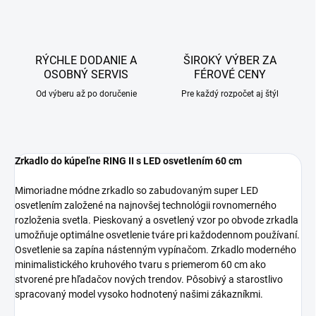
RÝCHLE DODANIE A
ŠIROKÝ VÝBER ZA
OSOBNÝ SERVIS
FÉROVÉ CENY
Od výberu až po doručenie
Pre každý rozpočet aj štýl
Zrkadlo do kúpeľne RING II s LED osvetlením 60 cm
Mimoriadne módne zrkadlo so zabudovaným super LED
osvetlením založené na najnovšej technológii rovnomerného
rozloženia svetla. Pieskovaný a osvetlený vzor po obvode zrkadla
umožňuje optimálne osvetlenie tváre pri každodennom používaní.
Osvetlenie sa zapína nástenným vypínačom. Zrkadlo moderného
minimalistického kruhového tvaru s priemerom 60 cm ako
stvorené pre hľadačov nových trendov. Pôsobivý a starostlivo
spracovaný model vysoko hodnotený našimi zákazníkmi.