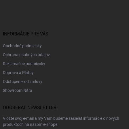
Z
á
p
ä
t
i
INFORMÁCIE PRE VÁS
e
Obchodné podmienky
Ochrana osobných údajov
Reklamačné podmienky
Doprava a Platby
Odstúpenie od zmluvy
Showroom Nitra
ODOBERAŤ NEWSLETTER
Vložte svoj e-mail a my Vám budeme zasielať informácie o nových
produktoch na našom e-shope.