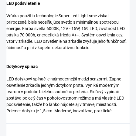
LED podsvietenie
Vďaka použitiu technológie Super Led Light sme získali
prirodzené, biele neoslňujúce svetlo s minimálnou spotrebou
energie. Farba svetla 6000K, 12V - 15W, 159 LED, životnosť LED
pásika 70 000h, energetická trieda A++. Systém osvetlenia cez
vzor v zrkadle. LED osvetlenie na zrkadle zvyšuje jeho funkčnosť,
účinnosť a plní v kúpeľni dekoratívnu funkciu.
Dotykový spínač
LED dotykový spínač je najmodernejší medzi senzormi. Zapne
osvetlenie zrkadla jedným dotykom prsta. Vyniká moderným
tvarom v podobe bieleho snubného prsteňa. Sieťový vypínač
zostáva po celý čas v pohotovostnom režime a má vlastné LED
podsvietenie, takže ho ľahko nájdete aj v tmavej miestnosti.
Priemer dotyku je 1,5 cm. Moderné, inovatívne, praktické.