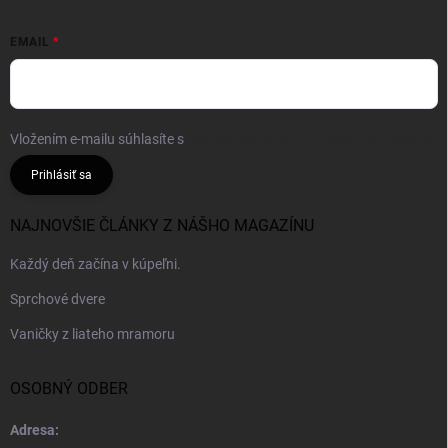
EMAIL
Vložením e-mailu súhlasíte s
podmienkami ochrany osobných údajov
Prihlásiť sa
NAJNOVŠIE ČLÁNKY Z NÁŠHO MAGAZÍNU
Každý deň začína v kúpeľni.
Sprchové dvere
Vaničky z liateho mramoru
OSOBNÝ ODBER
Adresa: