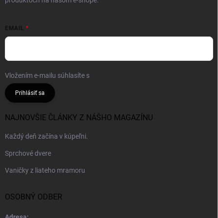
EMAIL
Vložením e-mailu súhlasíte s
podmienkami ochrany osobných údajov
Prihlásiť sa
NAJNOVŠIE ČLÁNKY Z NÁŠHO MAGAZÍNU
Každý deň začína v kúpeľni.
Sprchové dvere
Vaničky z liateho mramoru
OSOBNÝ ODBER
Adresa: