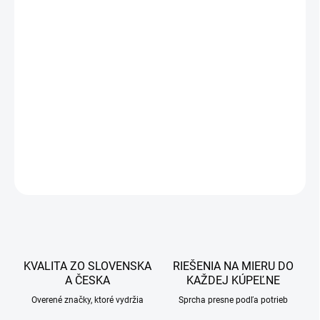
135,60 €
110,24 € bez DPH
Jednotková
SKLADOM
cena:
−
+
Pridať do košíka
DETAILNÉ INFORMÁCIE
OPÝTAŤ SA
STRÁŽIŤ
KVALITA ZO SLOVENSKA
RIEŠENIA NA MIERU DO
A ČESKA
KAŽDEJ KÚPEĽNE
Overené značky, ktoré vydržia
Sprcha presne podľa potrieb