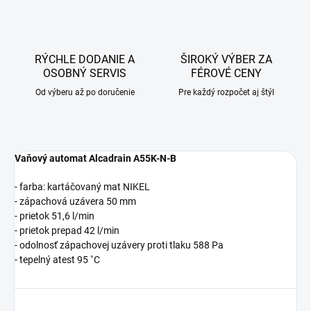
RÝCHLE DODANIE A
ŠIROKÝ VÝBER ZA
OSOBNÝ SERVIS
FÉROVÉ CENY
Od výberu až po doručenie
Pre každý rozpočet aj štýl
Vaňový automat Alcadrain A55K-N-B
- farba: kartáčovaný mat NIKEL
- zápachová uzávera 50 mm
- prietok 51,6 l/min
- prietok prepad 42 l/min
- odolnosť zápachovej uzávery proti tlaku 588 Pa
- tepelný atest 95 ˚C