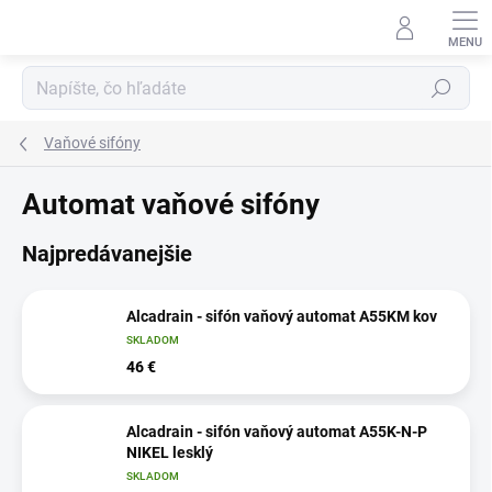
Prejsť
na
obsah
Hľadať
Vaňové sifóny
Automat vaňové sifóny
Najpredávanejšie
Alcadrain - sifón vaňový automat A55KM kov
SKLADOM
46 €
Alcadrain - sifón vaňový automat A55K-N-P
NIKEL lesklý
SKLADOM