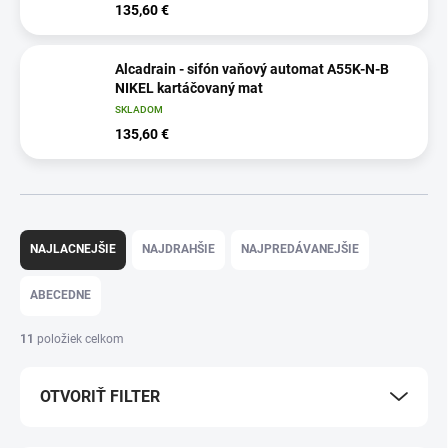
135,60 €
Alcadrain - sifón vaňový automat A55K-N-B
NIKEL kartáčovaný mat
SKLADOM
135,60 €
R
a
NAJLACNEJŠIE
NAJDRAHŠIE
NAJPREDÁVANEJŠIE
d
e
ABECEDNE
n
i
11
položiek celkom
e
p
OTVORIŤ FILTER
r
o
d