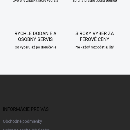
p
Overené značky, ktoré vydržia
Sprcha presne podľa potrieb
r
v
k
y
v
RÝCHLE DODANIE A
ŠIROKÝ VÝBER ZA
ý
OSOBNÝ SERVIS
FÉROVÉ CENY
p
i
Od výberu až po doručenie
Pre každý rozpočet aj štýl
s
u
Z
á
p
ä
t
i
INFORMÁCIE PRE VÁS
e
Obchodné podmienky