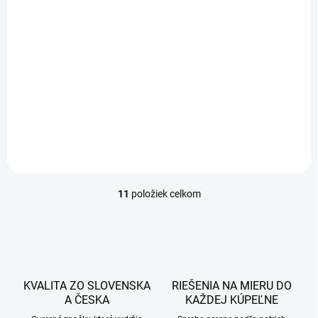
Alcadrain - sifón
vaňový automat
A55K-N-P NIKEL
lesklý
135,60 €
110,24 € bez DPH
Do košíka
11
položiek celkom
O
v
l
á
d
a
c
KVALITA ZO SLOVENSKA
RIEŠENIA NA MIERU DO
i
A ČESKA
KAŽDEJ KÚPEĽNE
e