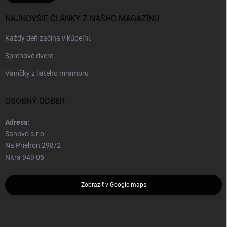
NAJNOVŠIE ČLÁNKY Z NÁŠHO MAGAZÍNU
Každý deň začína v kúpeľni.
Sprchové dvere
Vaničky z liateho mramoru
OSOBNÝ ODBER
Adresa:
Sanovo s.r.o
Na Priehon 298/2
Nitra 949 05
Zobraziť v Google maps