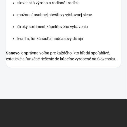
slovenská výroba a rodinná tradícia
možnosť osobnej návštevy výstavnej siene
široký sortiment kúpeľňového vybavenia
kvalita, funkčnosť a nadčasový dizajn
Sanovo
je správna voľba pre každého, kto hľadá spoľahlivé,
estetické a funkčné riešenie do kúpeľne vyrobené na Slovensku.
Z
á
p
ä
t