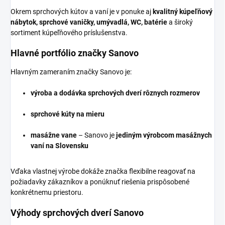
Okrem sprchových kútov a vaní je v ponuke aj
kvalitný kúpeľňový
nábytok, sprchové vaničky, umývadlá, WC, batérie
a široký
sortiment kúpeľňového príslušenstva.
Hlavné portfólio značky Sanovo
Hlavným zameraním značky Sanovo je:
výroba a dodávka sprchových dverí rôznych rozmerov
sprchové kúty na mieru
masážne vane
– Sanovo je
jediným výrobcom masážnych
vaní na Slovensku
Vďaka vlastnej výrobe dokáže značka flexibilne reagovať na
požiadavky zákazníkov a ponúknuť riešenia prispôsobené
konkrétnemu priestoru.
Výhody sprchových dverí Sanovo