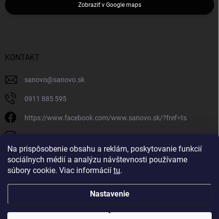
Zobraziť v Google maps
KONTAKT
sanovo
@
sanovo.sk
0911 885 595
https://www.facebook.com/www.sanovo.sk/?fref=ts
sanovo.sk
Na prispôsobenie obsahu a reklám, poskytovanie funkcií
sociálnych médií a analýzu návštevnosti používame
súbory cookie. Viac informácií
tu
.
Nastavenie
Copyright 2026
Sanovo.sk
. Všetky práva vyhradené.
|
Upraviť nastavenie