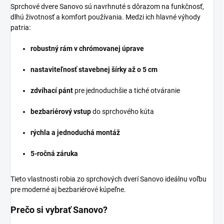
Sprchové dvere Sanovo sú navrhnuté s dôrazom na funkčnosť,
dlhú životnosť a komfort používania. Medzi ich hlavné výhody
patria:
robustný rám v chrómovanej úprave
nastaviteľnosť stavebnej šírky až o 5 cm
zdvíhací pánt
pre jednoduchšie a tiché otváranie
bezbariérový vstup
do sprchového kúta
rýchla a jednoduchá montáž
5-ročná záruka
Tieto vlastnosti robia zo sprchových dverí Sanovo ideálnu voľbu
pre moderné aj bezbariérové kúpeľne.
Prečo si vybrať Sanovo?