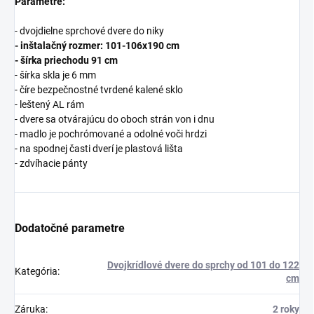
Parametre:
- dvojdielne sprchové dvere do niky
- inštalačný rozmer: 101-106x190 cm
- šírka priechodu 91 cm
- šírka skla je 6 mm
- číre bezpečnostné tvrdené kalené sklo
- leštený AL rám
- dvere sa otvárajúcu do oboch strán von i dnu
- madlo je pochrómované a odolné voči hrdzi
- na spodnej časti dverí je plastová lišta
- zdvíhacie pánty
Dodatočné parametre
Dvojkrídlové dvere do sprchy od 101 do 122
Kategória
:
cm
Záruka
:
2 roky