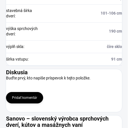
stavebná šírka
101-106 cm
dverí
:
výška sprchových
190 cm
dverí
:
výplň skla
:
číre sklo
šírka vstupu
:
91 cm
Diskusia
Buďte prvý, kto napíše príspevok k tejto položke.
Pridať komentár
Sanovo – slovenský výrobca sprchových
dverí, kútov a masážnych vaní