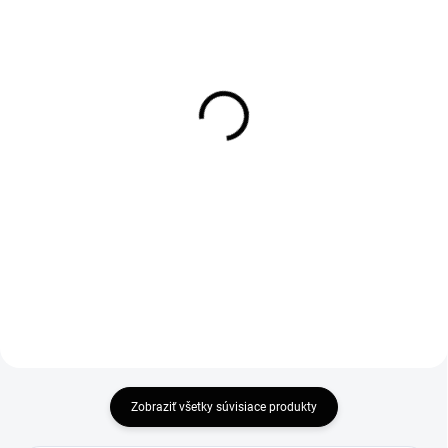
SKLADOM
SKLADOM
(>5 KS)
Rozširovací profil na
Stierka na sklo (TN_01)
sprchové dvere a kúty 20
15,20 €
mm
12,36 € bez DPH
32 €
26,02 € bez DPH
Do košíka
Do košíka
Zobraziť všetky súvisiace produkty