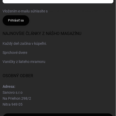
Vložením e-mailu súhlasíte s
podmienkami ochrany osobných údajov
Prihlásiť sa
NAJNOVŠIE ČLÁNKY Z NÁŠHO MAGAZÍNU
Každý deň začína v kúpeľni.
Sprchové dvere
Vaničky z liateho mramoru
OSOBNÝ ODBER
Adresa:
Sanovo s.r.o
Na Priehon 298/2
Nitra 949 05