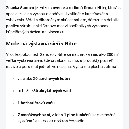
Značka Sanovo
je rýdzo
slovenská rodinná firma z Nitry
, ktorá sa
špecializuje na výrobu a dodávku kvalitného kúpeľňového
vybavenia. Vďaka dlhoročným skúsenostiam, dôrazu na detail a
poctivú výrobu patrí Sanovo medzi spoľahlivých výrobcov
kúpeľňových riešení na Slovensku.
Moderná výstavná sieň v Nitre
V sídle spoločnosti Sanovo v Nitre sa nachádza
viac ako 200 m²
veľká výstavná sieň
, kde si zákazníci môžu produkty pozrieť
naživo a porovnať jednotlivé riešenia. Výstavná plocha zahŕňa:
viac ako
20 sprchových kútov
približne
30 akrylátových vaní
1 bezbariérovú vaňu
7 masážnych vaní
, z toho
1 plne funkčnú
, kde je možné
vyskúšať silu trysiek a výkon čerpadla