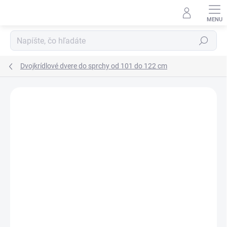
Prejsť
na
obsah
Hľadať
Dvojkrídlové dvere do sprchy od 101 do 122 cm
Neohodnotené
Podrobnosti hodnotenia
ZNAČKA:
SANOVO
AKCIA