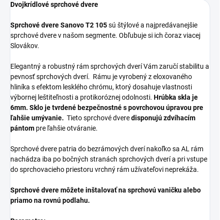
Dvojkrídlové sprchové dvere
Sprchové dvere Sanovo T2 105
sú štýlové a najpredávanejšie
sprchové dvere v našom segmente. Obľubuje si ich čoraz viacej
Slovákov.
Elegantný a robustný rám sprchových dverí Vám zaručí stabilitu a
pevnosť sprchových dverí.
Rámu je vyrobený z eloxovaného
hliníka s efektom lesklého chrómu, ktorý dosahuje vlastnosti
výbornej leštiteľnosti a protikoróznej odolnosti.
Hrúbka skla je
6mm. Sklo je tvrdené bezpečnostné s povrchovou úpravou pre
ľahšie umývanie.
Tieto sprchové dvere
disponujú zdvíhacím
pántom
pre ľahšie otváranie.
Sprchové dvere patria do bezrámových dverí nakoľko sa AL rám
nachádza iba po bočných stranách sprchových dverí a pri vstupe
do sprchovacieho priestoru vrchný rám užívateľovi neprekáža.
Sprchové dvere môžete inštalovať na sprchovú vaničku alebo
priamo na rovnú podlahu.