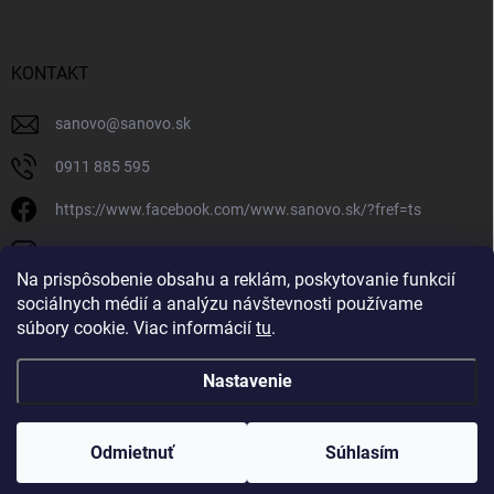
KONTAKT
sanovo
@
sanovo.sk
0911 885 595
https://www.facebook.com/www.sanovo.sk/?fref=ts
sanovo.sk
Na prispôsobenie obsahu a reklám, poskytovanie funkcií
sociálnych médií a analýzu návštevnosti používame
súbory cookie. Viac informácií
tu
.
Nastavenie
Copyright 2026
Sanovo.sk
. Všetky práva vyhradené.
|
Upraviť nastavenie
cookies
Odmietnuť
Súhlasím
Vytvoril Shoptet