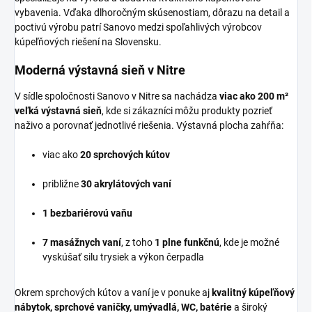
vybavenia. Vďaka dlhoročným skúsenostiam, dôrazu na detail a
poctivú výrobu patrí Sanovo medzi spoľahlivých výrobcov
kúpeľňových riešení na Slovensku.
Moderná výstavná sieň v Nitre
V sídle spoločnosti Sanovo v Nitre sa nachádza
viac ako 200 m²
veľká výstavná sieň
, kde si zákazníci môžu produkty pozrieť
naživo a porovnať jednotlivé riešenia. Výstavná plocha zahŕňa:
viac ako
20 sprchových kútov
približne
30 akrylátových vaní
1 bezbariérovú vaňu
7 masážnych vaní
, z toho
1 plne funkčnú
, kde je možné
vyskúšať silu trysiek a výkon čerpadla
Okrem sprchových kútov a vaní je v ponuke aj
kvalitný kúpeľňový
nábytok, sprchové vaničky, umývadlá, WC, batérie
a široký