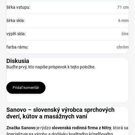
šírka vstupu
:
71 cm
šírka skla
:
6 mm
výplň skla
:
číre
farba rámu
:
chróm
Diskusia
Buďte prvý, kto napíše príspevok k tejto položke.
Pridať komentár
Sanovo – slovenský výrobca sprchových
dverí, kútov a masážnych vaní
Značka Sanovo
je rýdzo
slovenská rodinná firma z Nitry
, ktorá sa
špecializuje na výrobu a dodávku kvalitného kúpeľňového