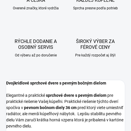
A ČESKA
KAŽDEJ KÚPEĽNE
Overené značky, ktoré vydržia
Sprcha presne podľa potrieb
RÝCHLE DODANIE A
ŠIROKÝ VÝBER ZA
OSOBNÝ SERVIS
FÉROVÉ CENY
Od výberu až po doručenie
Pre každý rozpočet aj štýl
Dvojkrídlové sprchové dvere s pevným bočným dielom
Elegantné a praktické
sprchové dvere s pevným dielom
pre
praktické riešenie Vašej kúpeľni. Praktické riešenie týchto dverí
spočíva v
pevnom bočnom diely 36 cm
pred ktorý viete umiestniť
radiátor, ale menší kúpeľňový nábytok. Lepšiu stabilitu pevného
dielu Vám zaručí krátka horná vzpera ktorá je pribalená v kartóne
pevného dielu.