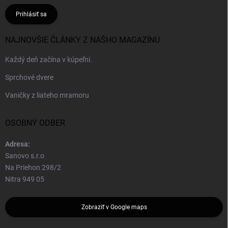
Prihlásiť sa
NAJNOVŠIE ČLÁNKY Z NÁŠHO MAGAZÍNU
Každý deň začína v kúpeľni.
Sprchové dvere
Vaničky z liateho mramoru
OSOBNÝ ODBER
Adresa:
Sanovo s.r.o
Na Priehon 298/2
Nitra 949 05
Zobraziť v Google maps