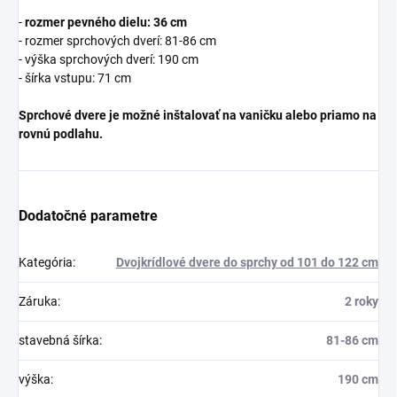
-
rozmer pevného dielu: 36 cm
- rozmer sprchových dverí: 81-86 cm
- výška sprchových dverí: 190 cm
- šírka vstupu: 71 cm
Sprchové dvere je možné inštalovať na vaničku alebo priamo na
rovnú podlahu.
Dodatočné parametre
Kategória
:
Dvojkrídlové dvere do sprchy od 101 do 122 cm
Záruka
:
2 roky
stavebná šírka
:
81-86 cm
výška
:
190 cm