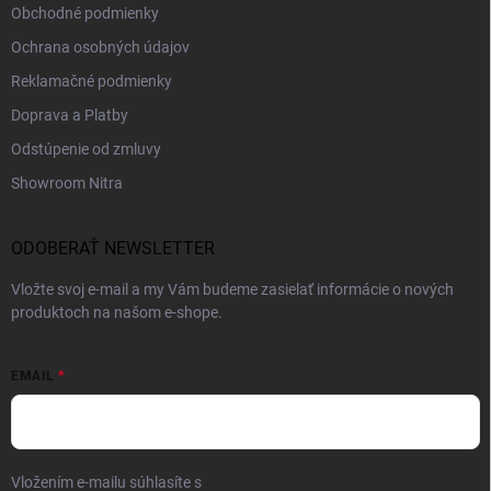
Obchodné podmienky
Ochrana osobných údajov
Reklamačné podmienky
Doprava a Platby
Odstúpenie od zmluvy
Showroom Nitra
ODOBERAŤ NEWSLETTER
Vložte svoj e-mail a my Vám budeme zasielať informácie o nových
produktoch na našom e-shope.
EMAIL
Vložením e-mailu súhlasíte s
podmienkami ochrany osobných údajov