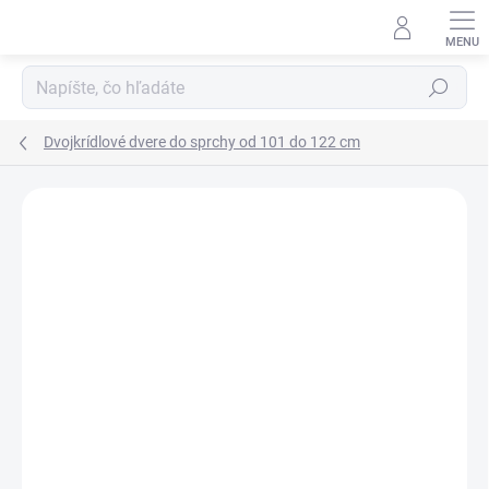
Prejsť
na
obsah
Hľadať
Dvojkrídlové dvere do sprchy od 101 do 122 cm
Neohodnotené
Podrobnosti hodnotenia
ZNAČKA:
SANOVO
AKCIA