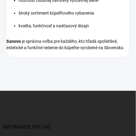
možnosť osobnej návštevy výstavnej siene
široký sortiment kúpeľňového vybavenia
kvalita, funkčnosť a nadčasový dizajn
Sanovo
je správna voľba pre každého, kto hľadá spoľahlivé,
estetické a funkčné riešenie do kúpeľne vyrobené na Slovensku.
Z
á
p
ä
t
i
INFORMÁCIE PRE VÁS
e